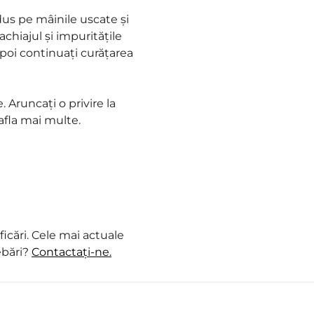
dus pe mâinile uscate și
chiajul și impuritățile
apoi continuați curățarea
. Aruncați o privire la
afla mai multe.
icări. Cele mai actuale
ebări?
Contactați-ne.