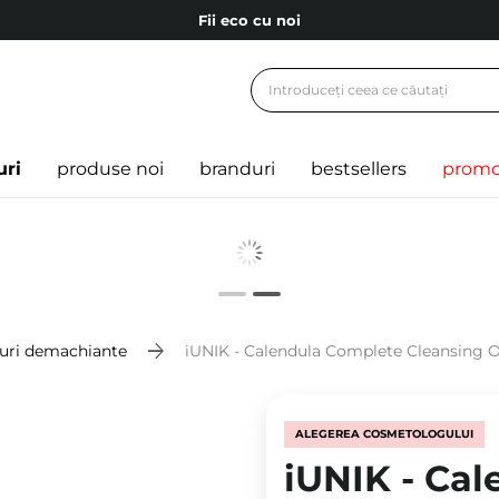
Fii eco cu noi
Carduri cadou
Livrare mai ieftină pentru comenzile de la 150 RON!
Fii eco cu noi
uri
produse noi
branduri
bestsellers
promo
iuri demachiante
iUNIK - Calendula Complete Cleansing Oi
ALEGEREA COSMETOLOGULUI
iUNIK - Ca