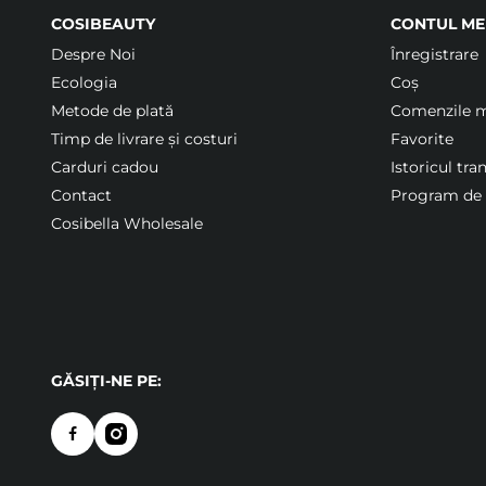
COSIBEAUTY
CONTUL ME
Despre Noi
Înregistrare
Ecologia
Coș
Metode de plată
Comenzile 
Timp de livrare și costuri
Favorite
Carduri cadou
Istoricul tra
Contact
Program de f
Cosibella Wholesale
GĂSIȚI-NE PE: