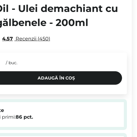
il - Ulei demachiant cu
gălbenele - 200ml
4.57
Recenzii
450
N
/
buc.
ADAUGĂ ÎN COȘ
te
 primi:
86
pct.