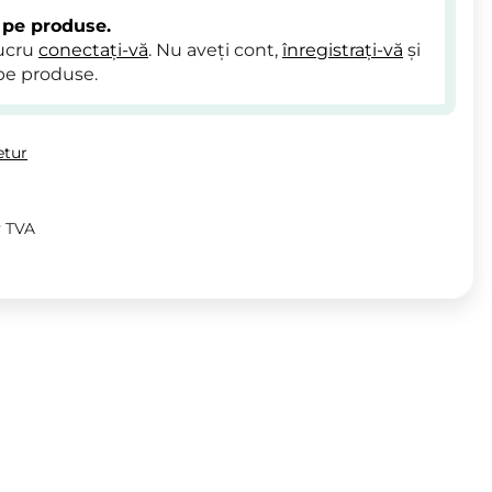
 pe produse.
lucru
conectați-vă
. Nu aveți cont,
înregistrați-vă
și
pe produse.
etur
v TVA