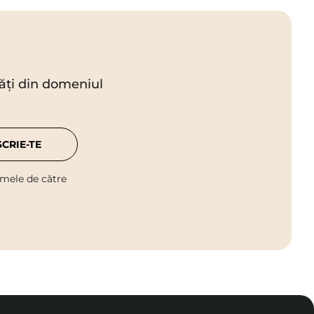
utăți din domeniul
SCRIE-TE
 mele de către