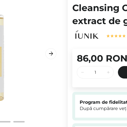
Cleansing O
extract de 
86,00 RO
Program de fidelita
După cumpărare veți