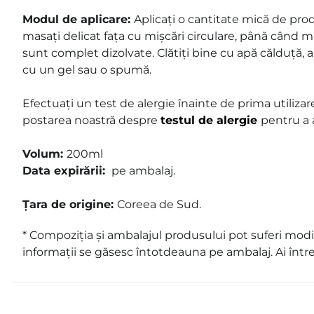
Modul de aplicare:
Aplicați o cantitate mică de pro
masați delicat fața cu mișcări circulare, până când ma
sunt complet dizolvate. Clătiți bine cu apă călduță, 
cu un gel sau o spumă.
Efectuați un test de alergie înainte de prima utilizare
postarea noastră despre
testul de alergie
pentru a 
Volum:
200ml
Data expirării:
pe ambalaj.
Țara de origine:
Coreea de Sud.
* Compoziția și ambalajul produsului pot suferi modif
informații se găsesc întotdeauna pe ambalaj. Ai într