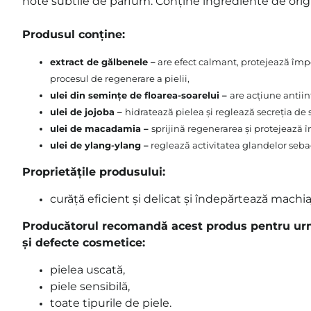
note subtile de parfum. Conține ingrediente de origi
Produsul conține:
extract de gălbenele –
are efect calmant, protejează împot
procesul de regenerare a pielii,
ulei din semințe de floarea-soarelui –
are acțiune antii
ulei de jojoba –
hidratează pielea și reglează secreția de
ulei de macadamia –
sprijină regenerarea și protejează î
ulei de ylang-ylang –
reglează activitatea glandelor seba
Proprietățile produsului:
curăță eficient și delicat și îndepărtează machia
Producătorul recomandă acest produs pentru urmă
și defecte cosmetice:
pielea uscată,
piele sensibilă,
toate tipurile de piele.