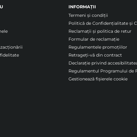
U
INFORMAȚII
Termeni şi condiții
Politică de Confidențialitate și 
mele
Reclamații și politica de retur
Formular de reclamație
nzacționării
Regulamentele promoțiilor
idelitate
Retrageți-vă din contract
Declarație privind accesibilitate
Regulamentul Programului de F
Gestionează fișierele cookie