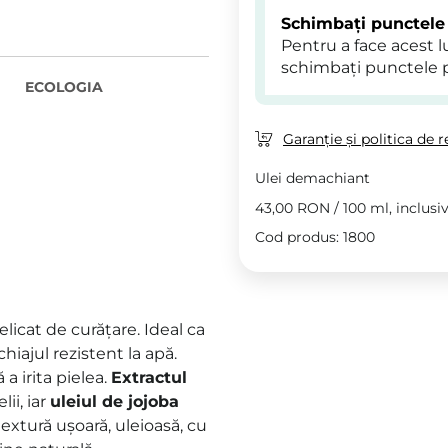
Schimbați punctele
Pentru a face acest 
schimbați punctele 
ECOLOGIA
Garanție și politica de r
Ulei demachiant
43,00 RON
/
100 ml
, inclusi
Cod produs: 1800
elicat de curățare. Ideal ca
hiajul rezistent la apă.
a irita pielea.
Extractul
lii, iar
uleiul de jojoba
extură ușoară, uleioasă, cu