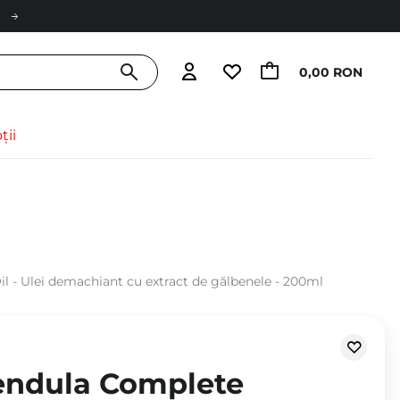
0,00 RON
ții
l - Ulei demachiant cu extract de gălbenele - 200ml
lendula Complete