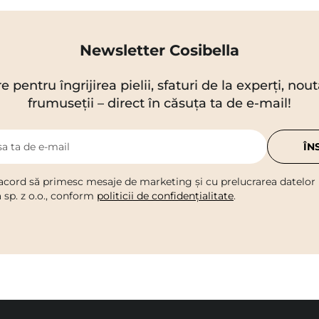
Newsletter Cosibella
re pentru îngrijirea pielii, sfaturi de la experți, no
frumuseții – direct în căsuța ta de e-mail!
a ta de e-mail
ÎN
acord să primesc mesaje de marketing și cu prelucrarea datelor
a sp. z o.o., conform
politicii de confidențialitate
.