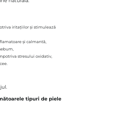
ne naturală.
riva iritațiilor și stimulează
nflamatoare și calmantă,
 sebum,
mpotriva stresului oxidativ,
cee.
jul.
toarele tipuri de piele