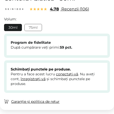
4.78
Recenzii
106
Volum:
30ml
75ml
Program de fidelitate
După cumpărare veți primi:
59
pct.
Schimbați punctele pe produse.
Pentru a face acest lucru
conectați-vă
. Nu aveți
cont,
înregistrați-vă
și schimbați punctele pe
produse.
Garanție și politica de retur