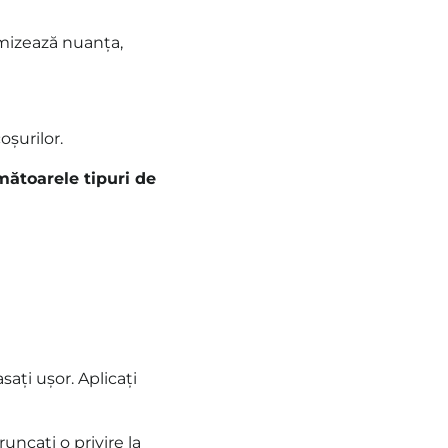
rmizează nuanța,
oșurilor.
ătoarele tipuri de
sați ușor. Aplicați
uncați o privire la