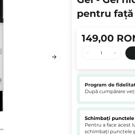
pentru față
149,00 RO
Program de fidelita
După cumpărare veți
Schimbați punctele
Pentru a face acest 
schimbați punctele 