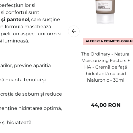
rfecțiunilor și
 și confortul sunt
 și pantenol
, care susține
 din formulă maschează
 pielii un aspect uniform și
și luminoasă.
ALEGEREA COSMETOLOGULU
The Ordinary - Natural
Moisturizing Factors +
ilor, previne apariția
HA - Cremă de față
hidratantă cu acid
ză nuanța tenului și
hialuronic - 30ml
ecreția de sebum și reduce
44,00 RON
menține hidratarea optimă,
 și hidratează.