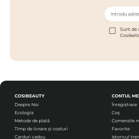
Introdu adres
Sunt de 
Cosibell
COSIBEAUTY
CONTUL ME
Despre Noi
Înregistrare
Ecologia
Coș
Metode de plată
Comenzile 
Timp de livrare și costuri
Favorite
Carduri cadou
Istoricul tra