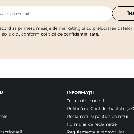
a ta de e-mail
ÎN
acord să primesc mesaje de marketing și cu prelucrarea datelor
a sp. z o.o., conform
politicii de confidențialitate
.
U
INFORMAȚII
Termeni şi condiții
Politică de Confidențialitate și 
mele
Reclamații și politica de retur
Formular de reclamație
nzacționării
Regulamentele promoțiilor