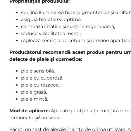
Proprietățile produsului:
sprijină iluminarea hiperpigmentărilor și unifo
asigură hidratarea optimă,
calmează iritațiile și susține regenerarea,
reduce vizibilitatea roșeții,
reglează secreția de sebum și previne apariția c
Producătorul recomandă acest produs pentru urm
defecte de piele și cosmetice:
piele sensibilă,
piele cu cuperoză,
piele cu rozacee,
piele grasă,
piele mixtă.
Mod de aplicare:
Aplicați gelul pe fața curățată și ma
dimineața și/sau seara.
Faceți un test de alergie înainte de prima utilizare. Ar