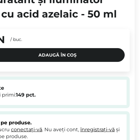
 cu acid azelaic - 50 ml
N
/
buc.
ADAUGĂ ÎN COȘ
te
 primi:
149
pct.
 pe produse.
lucru
conectați-vă
. Nu aveți cont,
înregistrați-vă
și
pe produse.