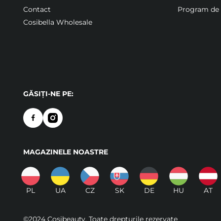
Contact
Program de f
Cosibella Wholesale
GĂSIȚI-NE PE:
MAGAZINELE NOASTRE
PL
UA
CZ
SK
DE
HU
AT
©2024 Cosibeauty. Toate drepturile rezervate