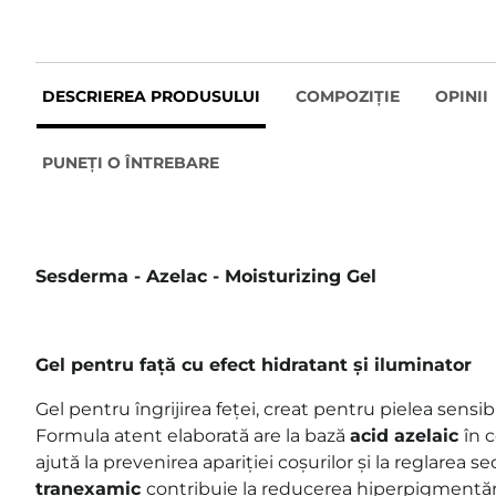
DESCRIEREA PRODUSULUI
COMPOZIȚIE
OPINII
PUNEȚI O ÎNTREBARE
Sesderma - Azelac - Moisturizing Gel
Gel pentru față cu efect hidratant și iluminator
Gel pentru îngrijirea feței, creat pentru pielea sensibi
Formula atent elaborată are la bază
acid azelaic
în 
ajută la prevenirea apariției coșurilor și la reglarea 
tranexamic
contribuie la reducerea hiperpigmentăril