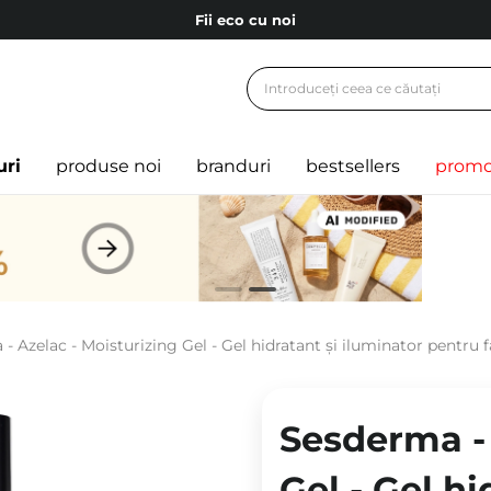
Fii eco cu noi
Carduri cadou
Livrare mai ieftină pentru comenzile de la 150 RON!
Fii eco cu noi
uri
produse noi
branduri
bestsellers
promo
- Azelac - Moisturizing Gel - Gel hidratant și iluminator pentru f
Sesderma - 
Gel - Gel hi