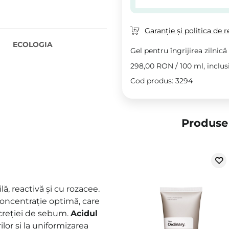
Garanție și politica de r
ECOLOGIA
Gel pentru îngrijirea zilnică 
298,00 RON
/
100 ml
, inclu
Cod produs: 3294
Produse 
lă, reactivă și cu rozacee.
concentrație optimă, care
secreției de sebum.
Acidul
or și la uniformizarea