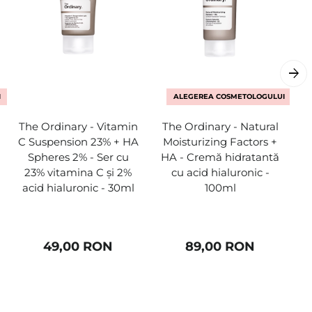
I
ALEGEREA COSMETOLOGULUI
The Ordinary - Vitamin
The Ordinary - Natural
C Suspension 23% + HA
Moisturizing Factors +
Spheres 2% - Ser cu
HA - Cremă hidratantă
23% vitamina C și 2%
cu acid hialuronic -
h
acid hialuronic - 30ml
100ml
49,00 RON
89,00 RON