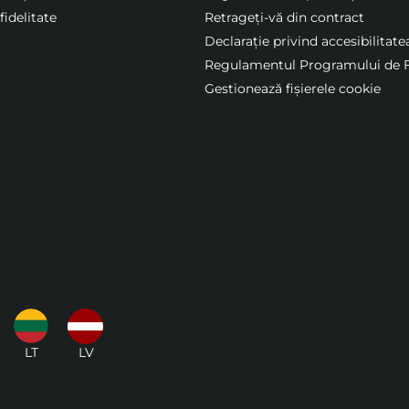
idelitate
Retrageți-vă din contract
Declarație privind accesibilitate
Regulamentul Programului de F
Gestionează fișierele cookie
LT
LV