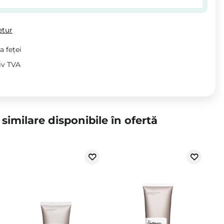
etur
a feței
siv TVA
similare disponibile în ofertă