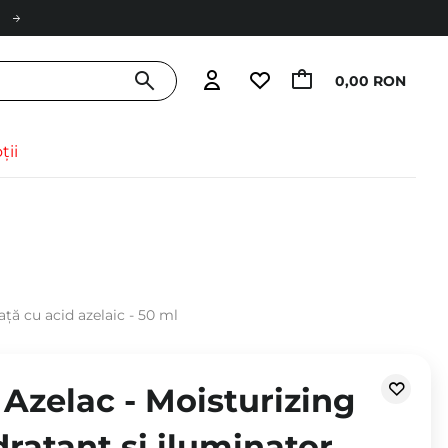
0,00 RON
ții
ață cu acid azelaic - 50 ml
Azelac - Moisturizing
dratant și iluminator