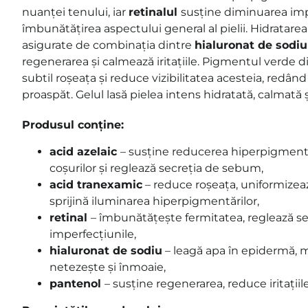
nuanței tenului, iar
retinalul
susține diminuarea impe
îmbunătățirea aspectului general al pielii. Hidratarea
asigurate de combinația dintre
hialuronat de sodiu
regenerarea și calmează iritațiile. Pigmentul verde
subtil roșeața și reduce vizibilitatea acesteia, redând
proaspăt. Gelul lasă pielea intens hidratată, calmată 
Produsul conține:
acid azelaic
– susține reducerea hiperpigmentăr
coșurilor și reglează secreția de sebum,
acid tranexamic
– reduce roșeața, uniformizea
sprijină iluminarea hiperpigmentărilor,
retinal
– îmbunătățește fermitatea, reglează s
imperfecțiunile,
hialuronat de sodiu
– leagă apa în epidermă, 
netezește și înmoaie,
pantenol
– susține regenerarea, reduce iritațiile