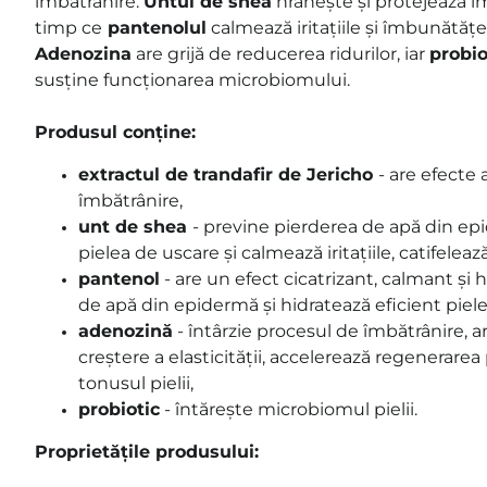
îmbătrânire.
Untul de shea
hrănește și protejează îm
timp ce
pantenolul
calmează iritațiile și îmbunătățe
Adenozina
are grijă de reducerea ridurilor, iar
probio
susține funcționarea microbiomului.
Produsul conține:
extractul de trandafir de Jericho
- are efecte 
îmbătrânire,
unt de shea
-
previne pierderea de apă din epi
pielea de uscare și calmează iritațiile, catifelează
pantenol
-
are un efect cicatrizant, calmant și 
de apă din epidermă și hidratează eficient
piel
adenozină
-
întârzie procesul de îmbătrânire, ar
creștere a elasticității, accelerează regenerarea 
tonusul pielii
,
probiotic
- întărește microbiomul pielii.
Proprietățile produsului: