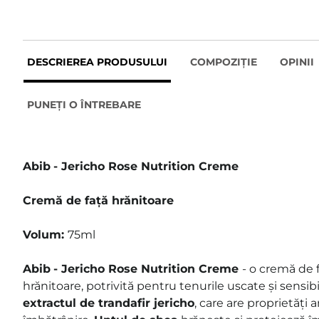
DESCRIEREA PRODUSULUI
COMPOZIȚIE
OPINII
PUNEȚI O ÎNTREBARE
Abib
- Jericho Rose Nutrition Creme
Cremă de față hrănitoare
Volum:
75ml
Abib
- Jericho Rose Nutrition Creme
- o cremă de 
hrănitoare, potrivită pentru tenurile uscate și sensib
extractul de trandafir jericho
, care are proprietăți 