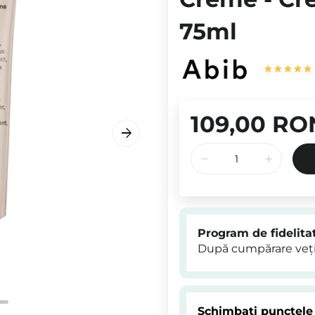
75ml
109,00 RO
Program de fidelita
După cumpărare veți
Schimbați punctele