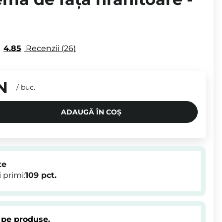
4.85
Recenzii
26
N
/
buc.
ADAUGĂ ÎN COȘ
te
 primi:
109
pct.
 pe produse.