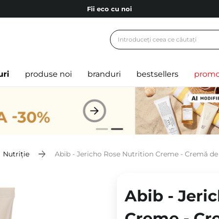
Fii eco cu noi
Carduri cadou
Livrare mai ieftină pentru comenzile de la 150 RON!
Fii eco cu noi
uri
produse noi
branduri
bestsellers
promo
Nutriție
Abib - Jericho Rose Nutrition Creme - Cremă de 
Abib - Jeri
Creme - Cre