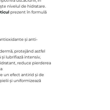
potriva uscăciunii, în
ște nivelul de hidratare.
ticul
prezent în formulă
antioxidante și anti-
dermă, protejând astfel
 și lubrifiază intensiv
,
hidratant, reduce pierderea
ea
e un efect antirid și de
pielii și uniformizează