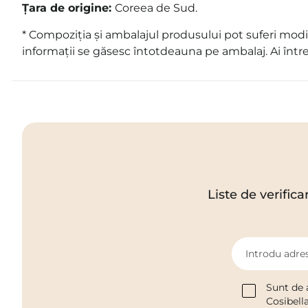
Țara de origine:
Coreea de Sud.
* Compoziția și ambalajul produsului pot suferi modif
informații se găsesc întotdeauna pe ambalaj. Ai într
Liste de verifica
Introdu adres
Sunt de 
Cosibell