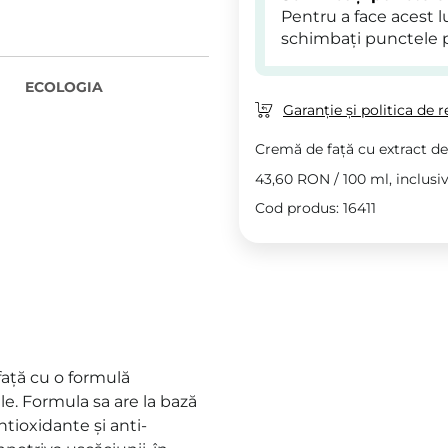
Pentru a face acest 
schimbați punctele 
ECOLOGIA
Garanție și politica de r
Cremă de față cu extract de
43,60 RON
/
100 ml
, inclusi
Cod produs: 16411
față cu o formulă
ile. Formula sa are la bază
antioxidante și anti-