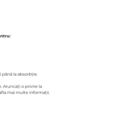
ntru:
i până la absorbție.
. Aruncați o privire la
fla mai multe informații.