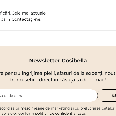
icări. Cele mai actuale
ebări?
Contactați-ne.
Newsletter Cosibella
re pentru îngrijirea pielii, sfaturi de la experți, no
frumuseții – direct în căsuța ta de e-mail!
a ta de e-mail
ÎN
acord să primesc mesaje de marketing și cu prelucrarea datelor
a sp. z o.o., conform
politicii de confidențialitate
.