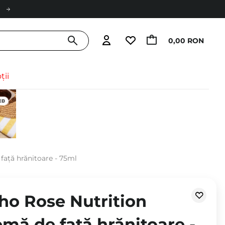
0,00 RON
ții
față hrănitoare - 75ml
cho Rose Nutrition
mă de față hrănitoare -