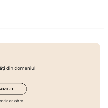
utăți din domeniul
SCRIE-TE
 mele de către