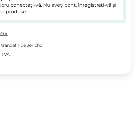
lucru
conectați-vă
. Nu aveți cont,
înregistrați-vă
și
pe produse.
etur
 trandafir de Jericho
v TVA