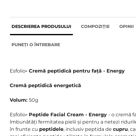
DESCRIEREA PRODUSULUI
COMPOZIȚIE
OPINII
PUNEȚI O ÎNTREBARE
Esfolio
- Cremă peptidică pentru față - Energy
Cremă peptidică energetică
Volum:
50g
Esfolio
- Peptide Facial Cream - Energy
- o cremă f
îmbunătăți fermitatea pielii și pentru a netezi riduril
în frunte cu
peptidele
, inclusiv peptida de
cupru
, c