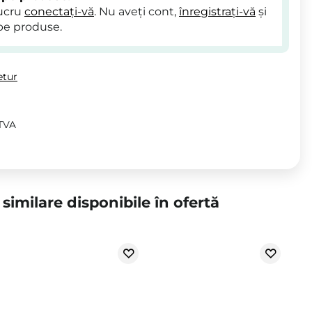
lucru
conectați-vă
. Nu aveți cont,
înregistrați-vă
și
pe produse.
etur
 TVA
similare disponibile în ofertă