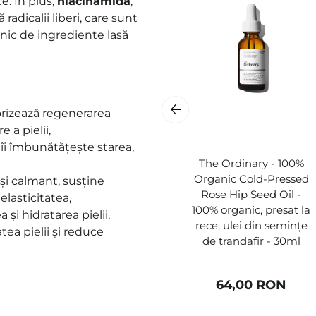
e. În plus,
niacinamida
,
radicalii liberi, care sunt
unic de ingrediente lasă
vorizează regenerarea
e a pielii
,
 îi îmbunătățește starea
,
The Ordinary - 100%
Organic Cold-Pressed
 și calmant, susține
Rose Hip Seed Oil -
 elasticitatea
,
100% organic, presat la
și hidratarea pielii,
rece, ulei din semințe
tea pielii și reduce
de trandafir - 30ml
64,00 RON