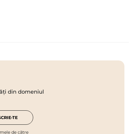
utăți din domeniul
SCRIE-TE
 mele de către