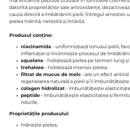
mai eficiente peptide utilizate în formulele cosmetic
datorită proprietăților sale antioxidante, dezactivează 
cauza directă a îmbătrânirii pielii. Întregul amestec 
pielea hrănită, netezită și întărită.
Produsul conține:
niacinamida
-
uniformizează tonusul pielii, fa
inflamației și încetinește procesul de îmbătrânir
squalane
-
hidratează pielea pe termen lung și
trehalose
- hidratează intensiv pielea,
filtrat de mucus de melc
- are un efect antirid
regenerarea naturală a pielii și îi îmbunătățește
colagen hidrolizat
- îmbunătățește elasticitatea 
peptide
- îmbunătățește elasticitatea și fermita
ridurile.
Proprietățile produsului:
hrănește pielea,