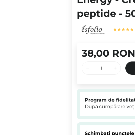
peptide - 5
38,00 RO
Program de fidelita
După cumpărare veți
Schimbați punctele