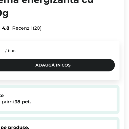
0g
4.8
Recenzii
20
N
/
buc.
ADAUGĂ ÎN COȘ
te
 primi:
38
pct.
 pe produse.