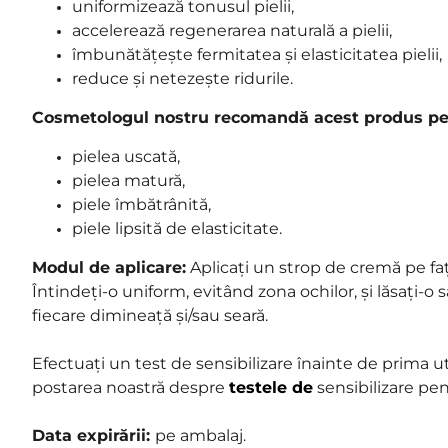
uniformizează tonusul pielii,
accelerează regenerarea naturală a pielii,
îmbunătățește fermitatea și elasticitatea pielii,
reduce și netezește ridurile.
Cosmetologul nostru recomandă acest produs pe
pielea uscată,
pielea matură,
piele îmbătrânită,
piele lipsită de elasticitate.
Modul de aplicare:
Aplicați un strop de cremă pe fața
Întindeți-o uniform, evitând zona ochilor, și lăsați-o să
fiecare dimineață și/sau seară.
Efectuați un test de sensibilizare înainte de prima util
postarea noastră despre
testele de
sensibilizare pen
Data expirării:
pe ambalaj
.