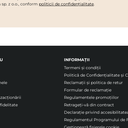
a sp. z o.o., conform
politicii de confidențialitate
.
U
INFORMAȚII
Termeni şi condiții
Politică de Confidențialitate și 
mele
Reclamații și politica de retur
Formular de reclamație
nzacționării
Regulamentele promoțiilor
idelitate
Retrageți-vă din contract
Declarație privind accesibilitate
Regulamentul Programului de F
Gestionează fișierele cookie