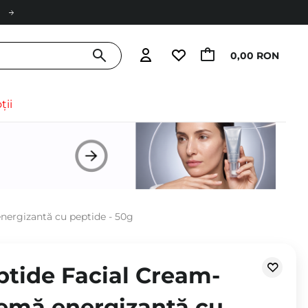
0,00 RON
ții
energizantă cu peptide - 50g
eptide Facial Cream-
remă energizantă cu