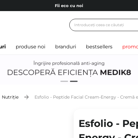
Carduri cadou
Livrare mai ieftină pentru comenzile de la 150 RON!
Fii eco cu noi
uri
produse noi
branduri
bestsellers
promo
Nutriție
Esfolio - Peptide Facial Cream-Energy - Cremă 
Esfolio - P
Energy - C