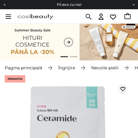
Fii eco cu noi
Carduri cadou
Livrare mai ieftină pentru comenzile de la 150 RON!
Fii eco cu noi
Pagina principală
Îngrijire
Nevoile pielii
H
PROMOȚIE