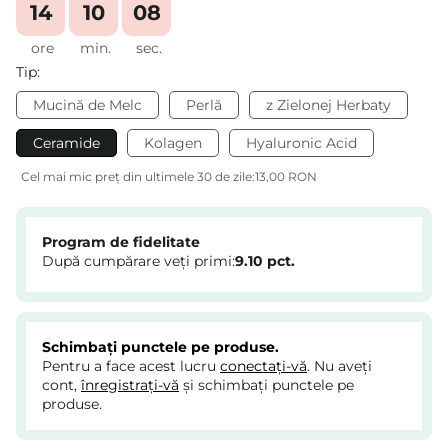
14
10
08
ore
min.
sec.
Tip:
Mucină de Melc
Perlă
z Zielonej Herbaty
Ceramide
Kolagen
Hyaluronic Acid
Cel mai mic preț din ultimele 30 de zile:
13,00 RON
Program de fidelitate
După cumpărare veți primi:
9.10
pct.
Schimbați punctele pe produse.
Pentru a face acest lucru
conectați-vă
. Nu aveți
cont,
înregistrați-vă
și schimbați punctele pe
produse.