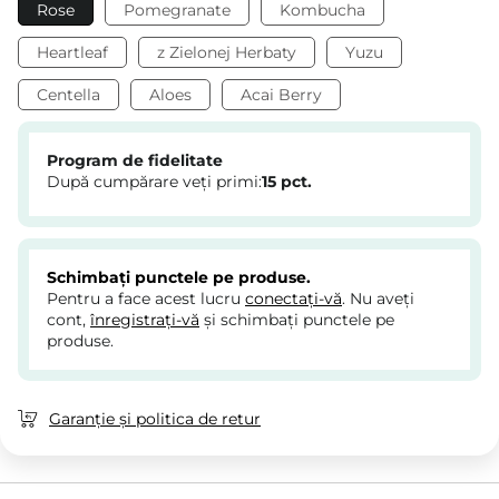
Rose
Pomegranate
Kombucha
Heartleaf
z Zielonej Herbaty
Yuzu
Centella
Aloes
Acai Berry
Program de fidelitate
După cumpărare veți primi:
15
pct.
Schimbați punctele pe produse.
Pentru a face acest lucru
conectați-vă
. Nu aveți
cont,
înregistrați-vă
și schimbați punctele pe
produse.
Garanție și politica de retur