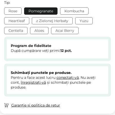
Tip:
Rose
Pomegranate
Kombucha
Heartleaf
z Zielonej Herbaty
Yuzu
Centella
Aloes
Acai Berry
Program de fidelitate
După cumpărare veți primi:
12
pct.
Schimbați punctele pe produse.
Pentru a face acest lucru
conectați-vă
. Nu aveți
cont,
înregistrați-vă
și schimbați punctele pe
produse.
Garanție și politica de retur