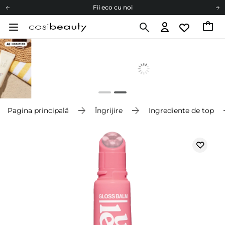
Fii eco cu noi
Carduri cadou
Livrare mai ieftină pentru comenzile de la 150 RON!
Fii eco cu noi
Pagina principală
Îngrijire
Ingrediente de top