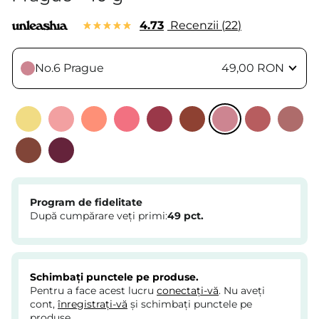
4.73
Recenzii
22
No.6 Prague
49,00 RON
Program de fidelitate
După cumpărare veți primi:
49
pct.
Schimbați punctele pe produse.
Pentru a face acest lucru
conectați-vă
. Nu aveți
cont,
înregistrați-vă
și schimbați punctele pe
produse.