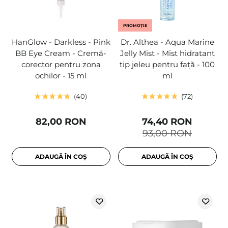
PROMOȚIE
HanGlow - Darkless - Pink
Dr. Althea - Aqua Marine
BB Eye Cream - Cremă-
Jelly Mist - Mist hidratant
corector pentru zona
tip jeleu pentru față - 100
ochilor - 15 ml
ml
40
72
82,00 RON
74,40 RON
93,00 RON
ADAUGĂ ÎN COȘ
ADAUGĂ ÎN COȘ