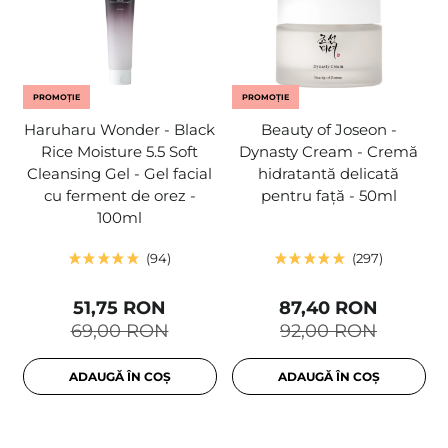
PROMOȚIE
PROMOȚIE
Haruharu Wonder - Black
Beauty of Joseon -
Rice Moisture 5.5 Soft
Dynasty Cream - Cremă
Cleansing Gel - Gel facial
hidratantă delicată
cu ferment de orez -
pentru față - 50ml
100ml
94
297
51,75 RON
87,40 RON
69,00 RON
92,00 RON
ADAUGĂ ÎN COȘ
ADAUGĂ ÎN COȘ