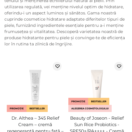
tenului și menținerea echilibrului natural al pielii. Prin
utilizarea regulată, vei menține nivelul optim de hidratare,
oferindu-i un aspect luminos și sănătos. Gama noastră
cuprinde cosmetice hidratare adaptate diferitelor tipuri de
piele, furnizând ingredientele esențiale pentru a-i menține
frumusețea și vitalitatea. Descoperă varietatea noastră de
produse hidratante pentru piele și convinge-te de eficiența
lor în rutina ta zilnică de îngrijire.
PROMOȚIE
BESTSELLER
PROMOȚIE
BESTSELLER
ALEGEREA COSMETOLOGULUI
Dr. Althea – 345 Relief
Beauty of Joseon - Relief
Cream – cremă
Sun Rice Probiotics -
regenerantă pentru față –
SPF50+/PA++++ - Cremă