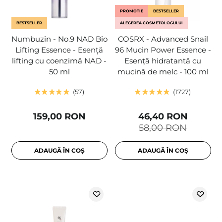
PROMOȚIE
BESTSELLER
BESTSELLER
ALEGEREA COSMETOLOGULUI
Numbuzin - No.9 NAD Bio
COSRX - Advanced Snail
Lifting Essence - Esență
96 Mucin Power Essence -
lifting cu coenzimă NAD -
Esență hidratantă cu
50 ml
mucină de melc - 100 ml
57
1727
159,00 RON
46,40 RON
58,00 RON
ADAUGĂ ÎN COȘ
ADAUGĂ ÎN COȘ