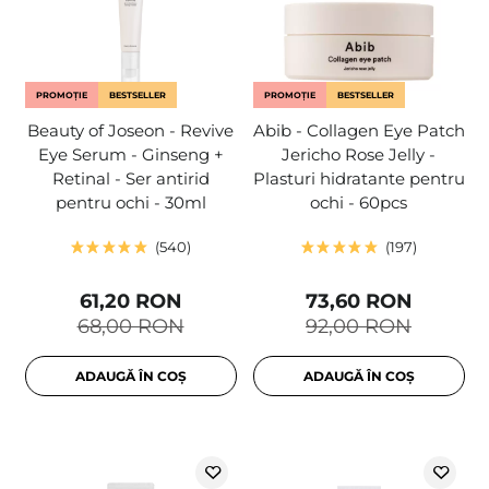
PROMOȚIE
BESTSELLER
PROMOȚIE
BESTSELLER
Beauty of Joseon - Revive
Abib - Collagen Eye Patch
Eye Serum - Ginseng +
Jericho Rose Jelly -
Retinal - Ser antirid
Plasturi hidratante pentru
pentru ochi - 30ml
ochi - 60pcs
540
197
61,20 RON
73,60 RON
68,00 RON
92,00 RON
ADAUGĂ ÎN COȘ
ADAUGĂ ÎN COȘ