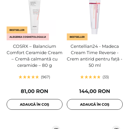
BESTSELLER
ALEGEREA COSMETOLOGULUI
BESTSELLER
COSRX – Balancium
Centellian24 - Madeca
Comfort Ceramide Cream
Cream Time Reverse -
– Cremă calmantă cu
Crem antirid pentru față -
ceramide – 80 g
50 ml
967
33
81,00 RON
144,00 RON
ADAUGĂ ÎN COȘ
ADAUGĂ ÎN COȘ