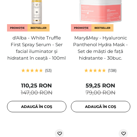
PROMOȚIE
BESTSELLER
PROMOȚIE
BESTSELLER
d'Alba - White Truffle
Mary&May - Hyaluronic
First Spray Serum - Ser
Panthenol Hydra Mask -
facial iluminator și
Set de măști de față
hidratant în ceață - 100ml
hidratante - 30buc.
53
138
110,25 RON
59,25 RON
147,00 RON
79,00 RON
ADAUGĂ ÎN COȘ
ADAUGĂ ÎN COȘ