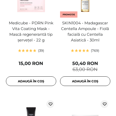
PROMOȚIE
Medicube - PDRN Pink
SKIN1004 - Madagascar
Vita Coating Mask -
Centella Ampoule - Fiolă
Mască regenerantă tip
facială cu Centella
șervețel - 22 g
Asiatică - 30ml
39
769
15,00 RON
50,40 RON
63,00 RON
ADAUGĂ ÎN COȘ
ADAUGĂ ÎN COȘ