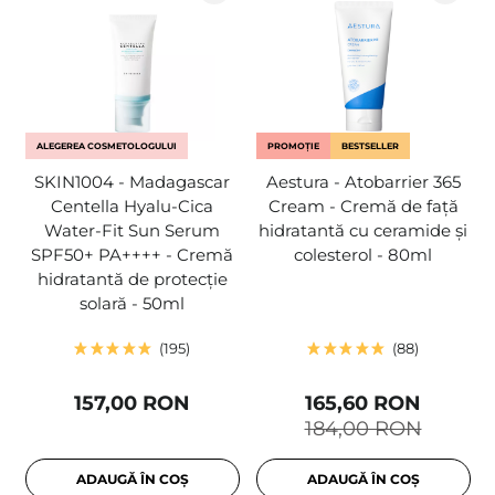
ALEGEREA COSMETOLOGULUI
PROMOȚIE
BESTSELLER
SKIN1004 - Madagascar
Aestura - Atobarrier 365
Centella Hyalu-Cica
Cream - Cremă de față
Water-Fit Sun Serum
hidratantă cu ceramide și
SPF50+ PA++++ - Cremă
colesterol - 80ml
hidratantă de protecție
solară - 50ml
195
88
157,00 RON
165,60 RON
184,00 RON
ADAUGĂ ÎN COȘ
ADAUGĂ ÎN COȘ