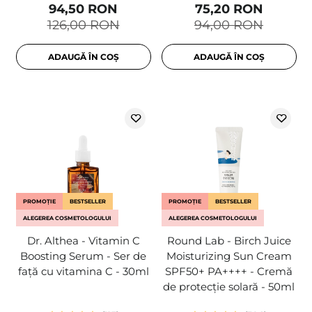
94,50 RON
75,20 RON
126,00 RON
94,00 RON
ADAUGĂ ÎN COȘ
ADAUGĂ ÎN COȘ
PROMOȚIE
BESTSELLER
PROMOȚIE
BESTSELLER
ALEGEREA COSMETOLOGULUI
ALEGEREA COSMETOLOGULUI
Dr. Althea - Vitamin C
Round Lab - Birch Juice
Boosting Serum - Ser de
Moisturizing Sun Cream
față cu vitamina C - 30ml
SPF50+ PA++++ - Cremă
de protecție solară - 50ml