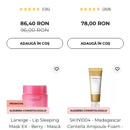
126
268
86,40 RON
78,00 RON
96,00 RON
ADAUGĂ ÎN COȘ
ADAUGĂ ÎN COȘ
PROMOȚIE
ALEGEREA COSMETOLOGULUI
ALEGEREA COSMETOLOGULUI
Laneige - Lip Sleeping
SKIN1004 - Madagascar
Mask EX - Berry - Mască
Centella Ampoule Foam -