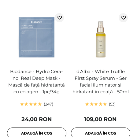
Biodance - Hydro Cera-
d'Alba - White Truffle
nol Real Deep Mask -
First Spray Serum - Ser
Mască de față hidratantă
facial iluminator și
cu colagen - 1pc/34g
hidratant în ceață - 50ml
247
53
24,00 RON
109,00 RON
ADAUGĂ ÎN COȘ
ADAUGĂ ÎN COȘ