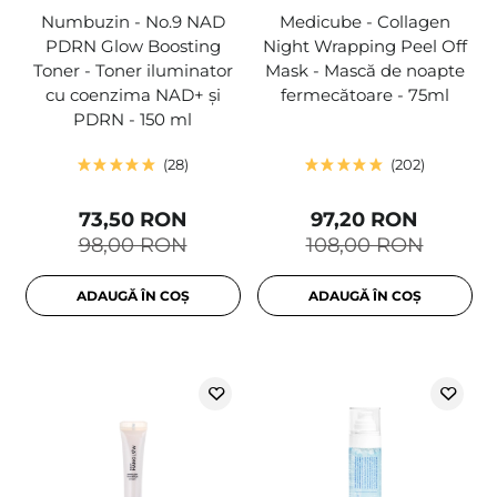
Numbuzin - No.9 NAD
Medicube - Collagen
PDRN Glow Boosting
Night Wrapping Peel Off
Toner - Toner iluminator
Mask - Mască de noapte
cu coenzima NAD+ și
fermecătoare - 75ml
PDRN - 150 ml
28
202
73,50 RON
97,20 RON
98,00 RON
108,00 RON
ADAUGĂ ÎN COȘ
ADAUGĂ ÎN COȘ