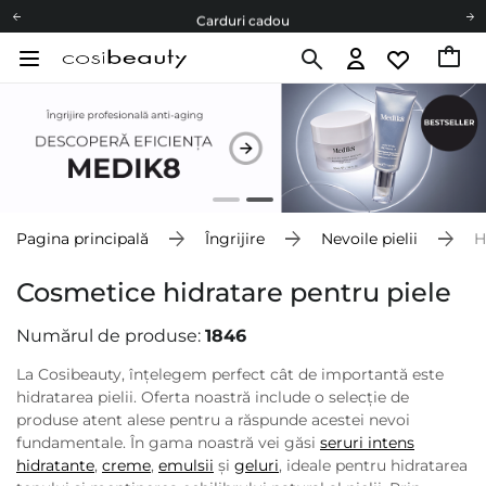
Carduri cadou
Livrare mai ieftină pentru comenzile de la 150 RON!
Fii eco cu noi
Carduri cadou
Livrare mai ieftină pentru comenzile de la 150 RON!
Fii eco cu noi
Pagina principală
Îngrijire
Nevoile pielii
H
Cosmetice hidratare pentru piele
Numărul de produse:
1846
La Cosibeauty, înțelegem perfect cât de importantă este
hidratarea pielii. Oferta noastră include o selecție de
produse atent alese pentru a răspunde acestei nevoi
fundamentale. În gama noastră vei găsi
seruri intens
hidratante
,
creme
,
emulsii
și
geluri
, ideale pentru hidratarea