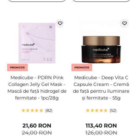
PROMOȚIE
PROMOȚIE
Medicube - PDRN Pink
Medicube - Deep Vita C
Collagen Jelly Gel Mask -
Capsule Cream - Cremă
Mască de față hidrogel de
de față pentru iluminare
fermitate - 1pc/28g
și fermitate - 55g
82
52
21,60 RON
113,40 RON
24,00 RON
126,00 RON