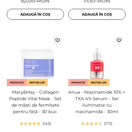
62,00 RON
71,57 RON
ADAUGĂ ÎN COȘ
ADAUGĂ ÎN COȘ
PROMOȚIE
BESTSELLER
PROMOȚIE
BESTSELLER
Mary&May - Collagen
Anua - Niacinamide 10% +
Peptide Vital Mask - Set
TXA 4% Serum - Ser
de măști de fermitate
iluminator cu
pentru față - 30 buc.
niacinamida - 30ml
143
173