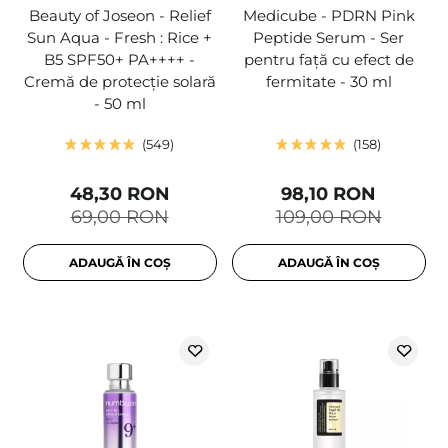
Beauty of Joseon - Relief
Medicube - PDRN Pink
Sun Aqua - Fresh : Rice +
Peptide Serum - Ser
B5 SPF50+ PA++++ -
pentru față cu efect de
Cremă de protecție solară
fermitate - 30 ml
- 50 ml
549
158
48,30 RON
98,10 RON
69,00 RON
109,00 RON
ADAUGĂ ÎN COȘ
ADAUGĂ ÎN COȘ