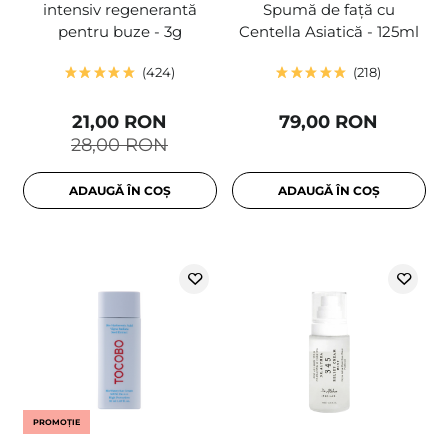
intensiv regenerantă
Spumă de față cu
pentru buze - 3g
Centella Asiatică - 125ml
424
218
21,00 RON
79,00 RON
28,00 RON
ADAUGĂ ÎN COȘ
ADAUGĂ ÎN COȘ
PROMOȚIE