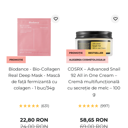
PROMOȚIE
BESTSELLER
PROMOȚIE
ALEGEREA COSMETOLOGULUI
Biodance - Bio-Collagen
COSRX – Advanced Snail
Real Deep Mask - Mască
92 All in One Cream –
de față fermizantă cu
Cremă multifuncțională
colagen - 1 buc/34g
cu secreție de melc – 100
g
631
997
22,80 RON
58,65 RON
24,00 RON
69,00 RON