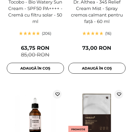
Tocobo - Bio Watery Sun
Dr. Althea - 345 Relief
Cream - SPF50 PA++++ -
Cream Mist - Spray
Cremă cu filtru solar - 50
cremos calmant pentru
ml
față - 60 ml
206
16
63,75 RON
73,00 RON
85,00 RON
ADAUGĂ ÎN COȘ
ADAUGĂ ÎN COȘ
PROMOȚIE