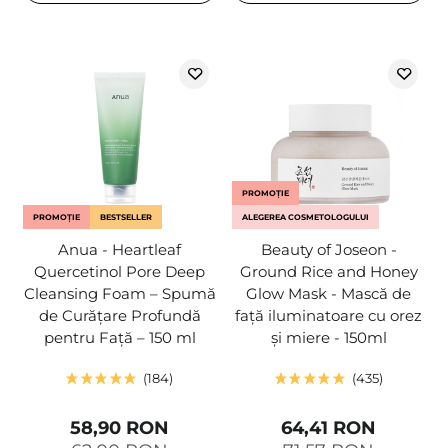
PROMOȚIE
PROMOȚIE
BESTSELLER
ALEGEREA COSMETOLOGULUI
Anua - Heartleaf
Beauty of Joseon -
Quercetinol Pore Deep
Ground Rice and Honey
Cleansing Foam – Spumă
Glow Mask - Mască de
de Curățare Profundă
față iluminatoare cu orez
pentru Față – 150 ml
și miere - 150ml
184
435
58,90 RON
64,41 RON