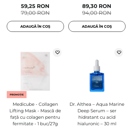
59,25 RON
89,30 RON
79,00 RON
94,00 RON
ADAUGĂ ÎN COȘ
ADAUGĂ ÎN COȘ
PROMOȚIE
Medicube - Collagen
Dr. Althea – Aqua Marine
Lifting Mask - Mască de
Deep Serum – ser
față cu colagen pentru
hidratant cu acid
fermitate - 1 buc/27g
hialuronic – 30 ml