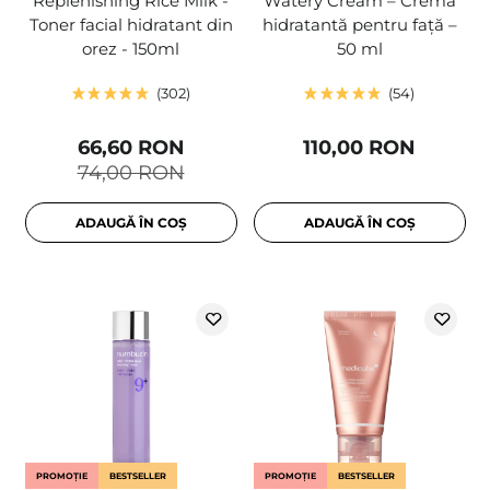
Replenishing Rice Milk -
Watery Cream – Cremă
Toner facial hidratant din
hidratantă pentru față –
orez - 150ml
50 ml
302
54
66,60 RON
110,00 RON
74,00 RON
ADAUGĂ ÎN COȘ
ADAUGĂ ÎN COȘ
PROMOȚIE
BESTSELLER
PROMOȚIE
BESTSELLER