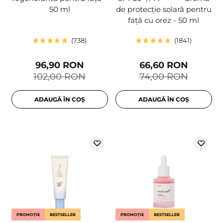
50 ml
de protecție solară pentru
față cu orez - 50 ml
738
1841
96,90 RON
66,60 RON
102,00 RON
74,00 RON
ADAUGĂ ÎN COȘ
ADAUGĂ ÎN COȘ
PROMOȚIE
BESTSELLER
PROMOȚIE
BESTSELLER