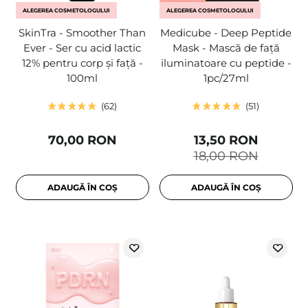
ALEGEREA COSMETOLOGULUI
ALEGEREA COSMETOLOGULUI
SkinTra - Smoother Than
Medicube - Deep Peptide
Ever - Ser cu acid lactic
Mask - Mască de față
12% pentru corp și față -
iluminatoare cu peptide -
100ml
1pc/27ml
62
51
70,00 RON
13,50 RON
18,00 RON
ADAUGĂ ÎN COȘ
ADAUGĂ ÎN COȘ