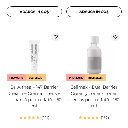
ADAUGĂ ÎN COȘ
ADAUGĂ ÎN COȘ
PROMOȚIE
BESTSELLER
PROMOȚIE
BESTSELLER
Dr. Althea – 147 Barrier
Celimax - Dual Barrier
Cream – Cremă intensiv
Creamy Toner - Toner
calmantă pentru față – 50
cremos pentru față - 150
ml
ml
221
192