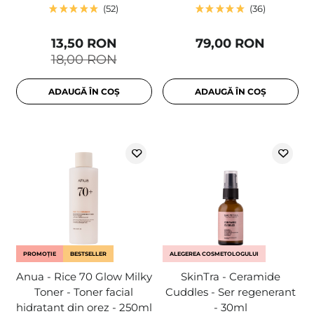
52
36
13,50 RON
79,00 RON
18,00 RON
ADAUGĂ ÎN COȘ
ADAUGĂ ÎN COȘ
PROMOȚIE
BESTSELLER
ALEGEREA COSMETOLOGULUI
Anua - Rice 70 Glow Milky
SkinTra - Ceramide
Toner - Toner facial
Cuddles - Ser regenerant
hidratant din orez - 250ml
- 30ml