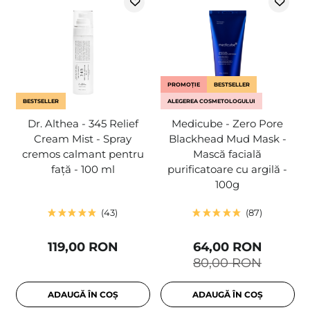
PROMOȚIE
BESTSELLER
BESTSELLER
ALEGEREA COSMETOLOGULUI
Dr. Althea - 345 Relief
Medicube - Zero Pore
Cream Mist - Spray
Blackhead Mud Mask -
cremos calmant pentru
Mască facială
față - 100 ml
purificatoare cu argilă -
100g
43
87
119,00 RON
64,00 RON
80,00 RON
ADAUGĂ ÎN COȘ
ADAUGĂ ÎN COȘ