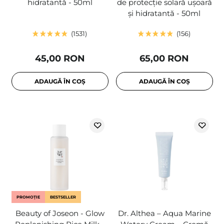
hidratantă - 50ml
de protecție solară ușoară
și hidratantă - 50ml
1531
156
45,00 RON
65,00 RON
ADAUGĂ ÎN COȘ
ADAUGĂ ÎN COȘ
PROMOȚIE
BESTSELLER
Beauty of Joseon - Glow
Dr. Althea – Aqua Marine