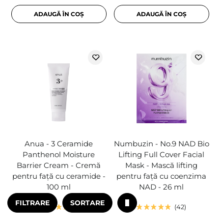
ADAUGĂ ÎN COȘ
ADAUGĂ ÎN COȘ
Anua - 3 Ceramide
Numbuzin - No.9 NAD Bio
Panthenol Moisture
Lifting Full Cover Facial
Barrier Cream - Cremă
Mask - Mască lifting
pentru față cu ceramide -
pentru față cu coenzima
100 ml
NAD - 26 ml
FILTRARE
SORTARE
22
42