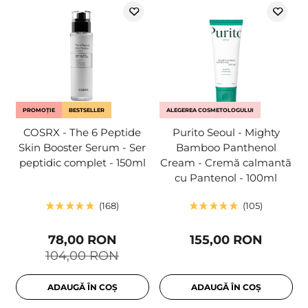
PROMOȚIE
BESTSELLER
ALEGEREA COSMETOLOGULUI
COSRX - The 6 Peptide
Purito Seoul - Mighty
Skin Booster Serum - Ser
Bamboo Panthenol
peptidic complet - 150ml
Cream - Cremă calmantă
cu Pantenol - 100ml
168
105
78,00 RON
155,00 RON
104,00 RON
ADAUGĂ ÎN COȘ
ADAUGĂ ÎN COȘ