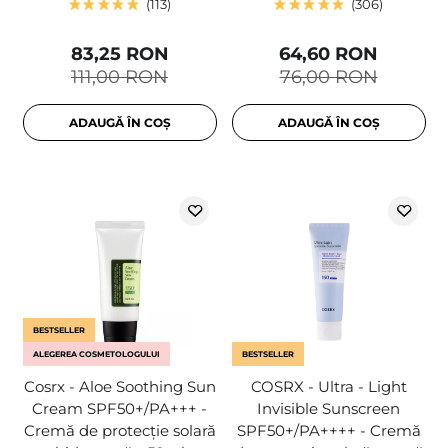
113
306
83,25 RON
64,60 RON
111,00 RON
76,00 RON
ADAUGĂ ÎN COȘ
ADAUGĂ ÎN COȘ
BESTSELLER
ALEGEREA COSMETOLOGULUI
BESTSELLER
Cosrx - Aloe Soothing Sun
COSRX - Ultra - Light
Cream SPF50+/PA+++ -
Invisible Sunscreen
Cremă de protecție solară
SPF50+/PA++++ - Cremă