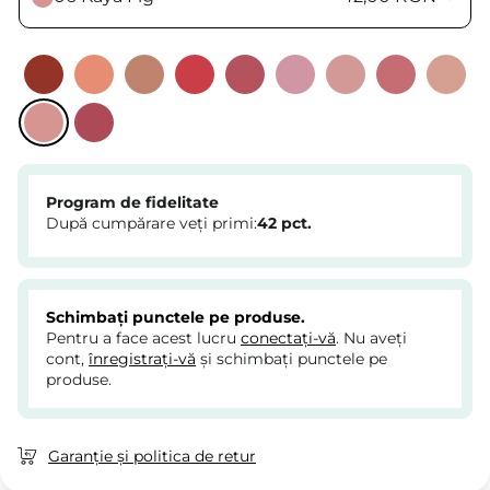
Program de fidelitate
După cumpărare veți primi:
42
pct.
Schimbați punctele pe produse.
Pentru a face acest lucru
conectați-vă
. Nu aveți
cont,
înregistrați-vă
și schimbați punctele pe
produse.
Garanție și politica de retur