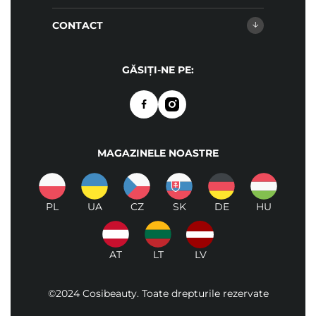
CONTACT
GĂSIȚI-NE PE:
MAGAZINELE NOASTRE
PL
UA
CZ
SK
DE
HU
AT
LT
LV
©2024 Cosibeauty. Toate drepturile rezervate