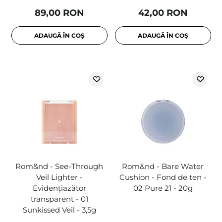
89,00 RON
42,00 RON
ADAUGĂ ÎN COȘ
ADAUGĂ ÎN COȘ
Rom&nd - See-Through
Rom&nd - Bare Water
Veil Lighter -
Cushion - Fond de ten -
Evidențiazător
02 Pure 21 - 20g
transparent - 01
Sunkissed Veil - 3,5g