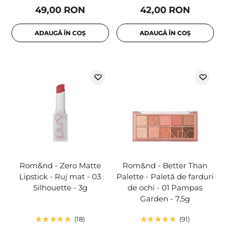
49,00 RON
42,00 RON
ADAUGĂ ÎN COȘ
ADAUGĂ ÎN COȘ
Rom&nd - Zero Matte
Rom&nd - Better Than
Lipstick - Ruj mat - 03
Palette - Paletă de farduri
Silhouette - 3g
de ochi - 01 Pampas
Garden - 7,5g
18
91