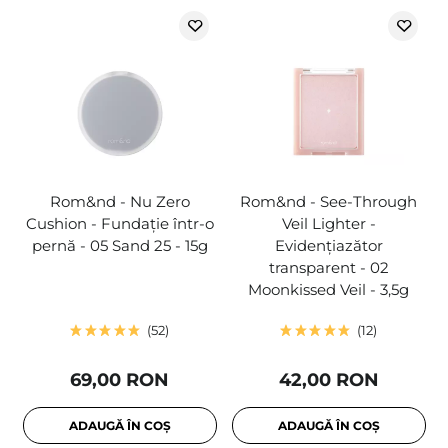
Rom&nd - Nu Zero
Rom&nd - See-Through
Cushion - Fundație într-o
Veil Lighter -
pernă - 05 Sand 25 - 15g
Evidențiazător
transparent - 02
Moonkissed Veil - 3,5g
52
12
69,00 RON
42,00 RON
ADAUGĂ ÎN COȘ
ADAUGĂ ÎN COȘ