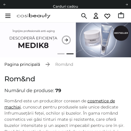
Carduri cadou
Livrare mai ieftină pentru comenzile de la 150 RON!
Fii eco cu noi
Carduri cadou
Livrare mai ieftină pentru comenzile de la 150 RON!
Fii eco cu noi
Pagina principală
Rom&nd
Rom&nd
Numărul de produse:
79
Rom&nd este un producător coreean de
cosmetice de
machiaj
, cunoscut pentru produsele sale unice dedicate
înfrumusețării feței, ochilor și buzelor. În gama rom&nd
cosmetics vei găsi tinturi mate și rezistente, care oferă
buzelor intensitate și un aspect impecabil pentru ore în șir.