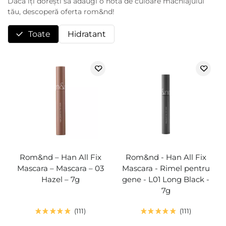
Dacă îți dorești să adaugi o notă de culoare machiajului
tău, descoperă oferta rom&nd!
Toate
Hidratant
Rom&nd – Han All Fix
Rom&nd - Han All Fix
Mascara – Mascara – 03
Mascara - Rimel pentru
Hazel – 7g
gene - L01 Long Black -
7g
111
111