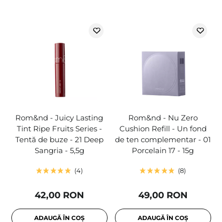
Rom&nd - Juicy Lasting
Rom&nd - Nu Zero
Tint Ripe Fruits Series -
Cushion Refill - Un fond
Tentă de buze - 21 Deep
de ten complementar - 01
Sangria - 5,5g
Porcelain 17 - 15g
4
8
42,00 RON
49,00 RON
ADAUGĂ ÎN COȘ
ADAUGĂ ÎN COȘ