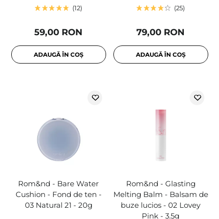
12
25
59,00 RON
79,00 RON
ADAUGĂ ÎN COȘ
ADAUGĂ ÎN COȘ
Rom&nd - Bare Water
Rom&nd - Glasting
Cushion - Fond de ten -
Melting Balm - Balsam de
03 Natural 21 - 20g
buze lucios - 02 Lovey
Pink - 3.5g