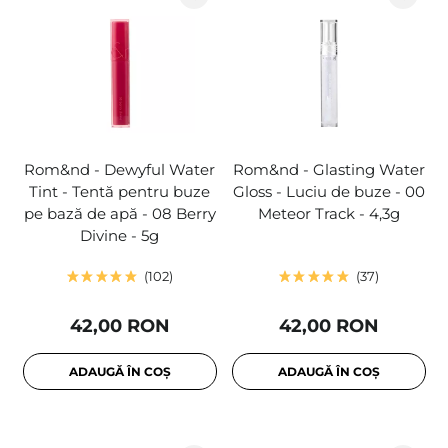
Rom&nd - Dewyful Water
Rom&nd - Glasting Water
Tint - Tentă pentru buze
Gloss - Luciu de buze - 00
pe bază de apă - 08 Berry
Meteor Track - 4,3g
Divine - 5g
102
37
42,00 RON
42,00 RON
ADAUGĂ ÎN COȘ
ADAUGĂ ÎN COȘ