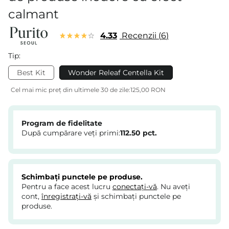
calmant
4.33
Recenzii
6
Tip:
Best Kit
Wonder Releaf Centella Kit
Cel mai mic preț din ultimele 30 de zile:
125,00 RON
Program de fidelitate
După cumpărare veți primi:
112.50
pct.
Schimbați punctele pe produse.
Pentru a face acest lucru
conectați-vă
. Nu aveți
cont,
înregistrați-vă
și schimbați punctele pe
produse.