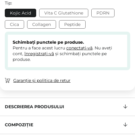
Tip:
Kojic Acid
Vita C Glutathione
PDRN
Cica
Collagen
Peptide
Schimbați punctele pe produse.
Pentru a face acest lucru
conectați-vă
. Nu aveți
cont,
înregistrați-vă
și schimbați punctele pe
produse.
Garanție și politica de retur
DESCRIEREA PRODUSULUI
COMPOZIŢIE