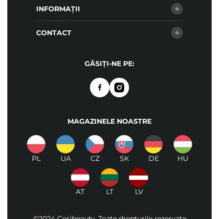
INFORMAȚII
CONTACT
GĂSIȚI-NE PE:
MAGAZINELE NOASTRE
PL
UA
CZ
SK
DE
HU
AT
LT
LV
©2024 Cosibeauty. Toate drepturile rezervate