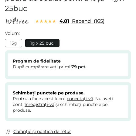
25buc
4.81
Recenzii
165
Volum:
15g
1g x 25 buc.
Program de fidelitate
După cumpărare veți primi:
79
pct.
Schimbați punctele pe produse.
Pentru a face acest lucru
conectați-vă
. Nu aveți
cont,
înregistrați-vă
și schimbați punctele pe
produse.
Garanție și politica de retur