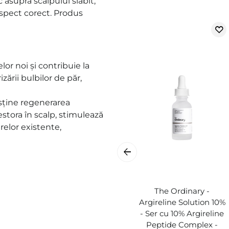
 asupra scalpului slăbit,
spect corect. Produs
lor noi și contribuie la
zării bulbilor de păr,
sține regenerarea
estora în scalp, stimulează
relor existente,
The Ordinary -
Argireline Solution 10%
- Ser cu 10% Argireline
Peptide Complex -