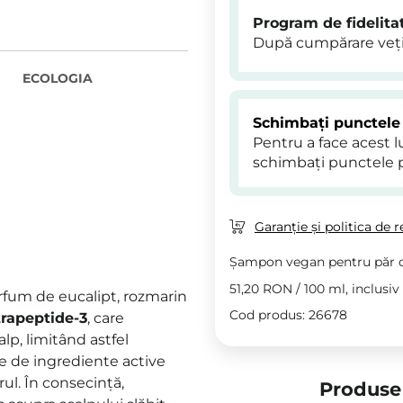
Program de fidelita
După cumpărare veți
ECOLOGIA
Schimbați punctele
Pentru a face acest 
schimbați punctele 
Garanție și politica de r
Șampon vegan pentru păr c
51,20 RON
/
100 ml
, inclusi
fum de eucalipt, rozmarin
Cod produs: 26678
trapeptide-3
, care
alp, limitând astfel
ie de ingrediente active
rul. În consecință,
Produse 