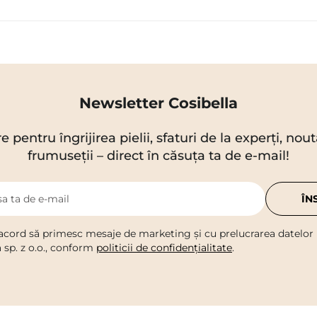
Newsletter Cosibella
re pentru îngrijirea pielii, sfaturi de la experți, no
frumuseții – direct în căsuța ta de e-mail!
a ta de e-mail
ÎN
acord să primesc mesaje de marketing și cu prelucrarea datelor
a sp. z o.o., conform
politicii de confidențialitate
.