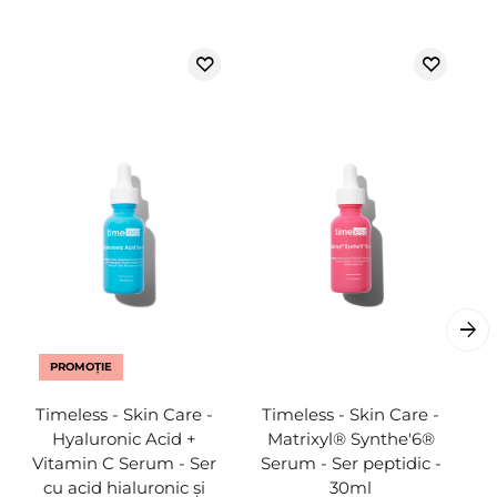
PROMOȚIE
Timeless - Skin Care -
Timeless - Skin Care -
T
Hyaluronic Acid +
Matrixyl®️ Synthe'6®️
C
Vitamin C Serum - Ser
Serum - Ser peptidic -
cu acid hialuronic și
30ml