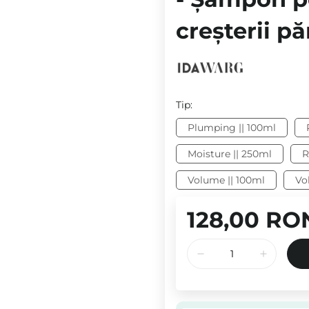
creșterii pă
Tip:
Plumping || 100ml
Moisture || 250ml
R
Volume || 100ml
Vo
128,00 RO