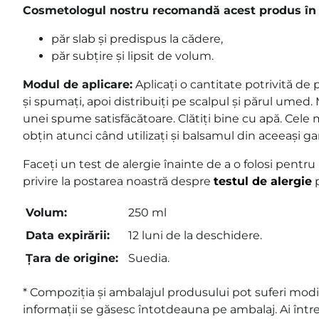
Cosmetologul nostru recomandă acest produs în 
păr slab și predispus la cădere,
păr subțire și lipsit de volum.
Modul de aplicare:
Aplicați o cantitate potrivită d
și spumați, apoi distribuiți pe scalpul și părul umed.
unei spume satisfăcătoare. Clătiți bine cu apă. Cele
obțin atunci când utilizați și balsamul din aceeași g
Faceți un test de alergie înainte de a o folosi pentru
privire la postarea noastră despre
testul de alergie
p
Volum:
250 ml
Data expirării:
12 luni de la deschidere.
Țara de origine:
Suedia.
* Compoziția și ambalajul produsului pot suferi modif
informații se găsesc întotdeauna pe ambalaj. Ai într