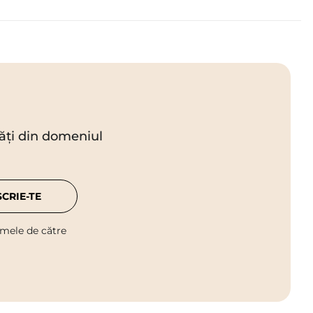
utăți din domeniul
SCRIE-TE
 mele de către