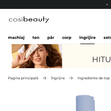
machiaj
ten
păr
corp
îngrijire
set
Pagina principală
Îngrijire
Ingrediente de top