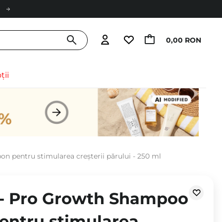
0,00 RON
ții
pentru stimularea creșterii părului - 250 ml
- Pro Growth Shampoo
entru stimularea