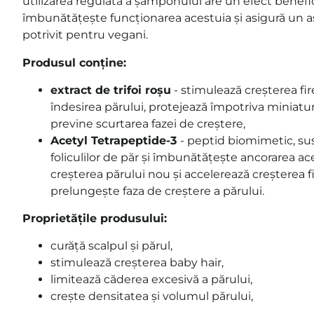
utilizarea regulată a șamponului are un efect benefic
îmbunătățește funcționarea acestuia și asigură un a
potrivit pentru vegani.
Produsul conține:
extract de trifoi roșu
- stimulează creșterea fire
îndesirea părului, protejează împotriva miniaturi
previne scurtarea fazei de creștere,
Acetyl Tetrapeptide-3
- peptid biomimetic, su
foliculilor de păr și îmbunătățește ancorarea ac
creșterea părului nou și accelerează creșterea fi
prelungește faza de creștere a părului.
Proprietățile produsului:
curăță scalpul și părul,
stimulează creșterea baby hair,
limitează căderea excesivă a părului,
crește densitatea și volumul părului,