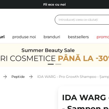
Fii eco cu noi
Carduri cadou
Livrare mai ieftină pentru comenzile de la 150 RON!
Fii eco cu noi
uri
produse noi
branduri
bestsellers
promo
Peptide
IDA WARG - Pro Growth Shampoo - Șampon 
IDA WARG 
- Șampon p