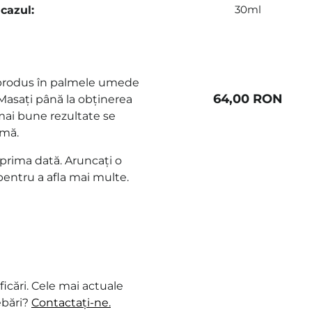
30ml
cazul:
e produs în palmele umede
64,00 RON
 Masați până la obținerea
 mai bune rezultate se
amă.
 prima dată. Aruncați o
entru a afla mai multe.
icări. Cele mai actuale
ebări?
Contactați-ne.