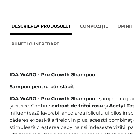
DESCRIEREA PRODUSULUI
COMPOZIȚIE
OPINII
PUNEȚI O ÎNTREBARE
IDA WARG - Pro Growth Shampoo
Șampon pentru păr slăbit
IDA WARG - Pro Growth Shampoo
- șampon cu par
și citrice. Conține
extract de trifoi roșu
și
Acetyl Te
influențează favorabil ancorarea foliculului pilos în sc
căderea excesivă a firelor. În plus, această combinaț
stimulează creșterea baby hair și îndesește vizibil pă