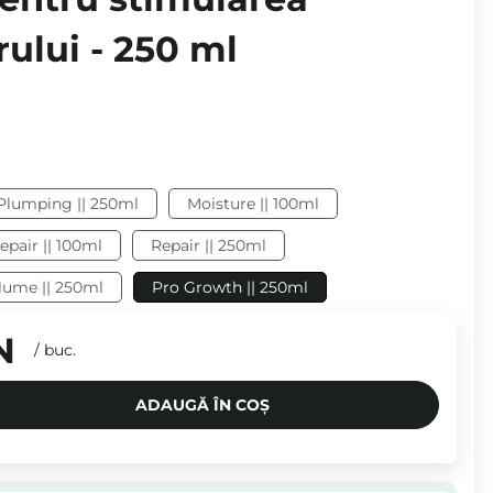
rului - 250 ml
Plumping || 250ml
Moisture || 100ml
epair || 100ml
Repair || 250ml
lume || 250ml
Pro Growth || 250ml
N
/
buc.
ADAUGĂ ÎN COȘ