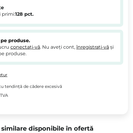
te
 primi:
128
pct.
 pe produse.
lucru
conectați-vă
. Nu aveți cont,
înregistrați-vă
și
pe produse.
etur
u tendință de cădere excesivă
v TVA
similare disponibile în ofertă