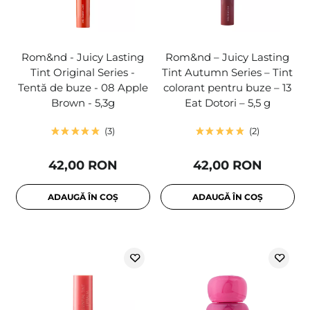
Rom&nd - Juicy Lasting
Rom&nd – Juicy Lasting
Tint Original Series -
Tint Autumn Series – Tint
Tentă de buze - 08 Apple
colorant pentru buze – 13
Brown - 5,3g
Eat Dotori – 5,5 g
3
2
42,00 RON
42,00 RON
ADAUGĂ ÎN COȘ
ADAUGĂ ÎN COȘ