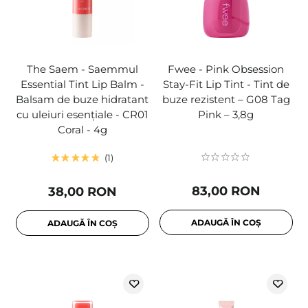
The Saem - Saemmul
Fwee - Pink Obsession
Essential Tint Lip Balm -
Stay-Fit Lip Tint - Tint de
Balsam de buze hidratant
buze rezistent – G08 Tag
cu uleiuri esențiale - CR01
Pink – 3,8g
Coral - 4g
1
83,00 RON
38,00 RON
ADAUGĂ ÎN COȘ
ADAUGĂ ÎN COȘ