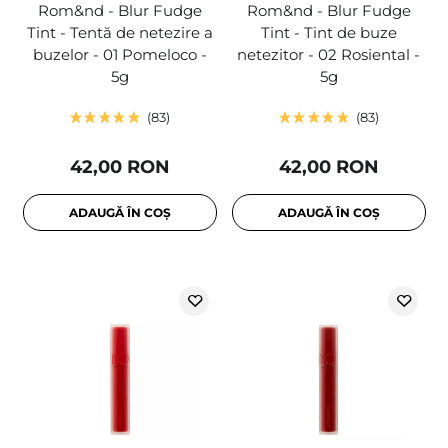
Rom&nd - Blur Fudge
Rom&nd - Blur Fudge
Tint - Tentă de netezire a
Tint - Tint de buze
buzelor - 01 Pomeloco -
netezitor - 02 Rosiental -
5g
5g
83
83
42,00 RON
42,00 RON
ADAUGĂ ÎN COȘ
ADAUGĂ ÎN COȘ