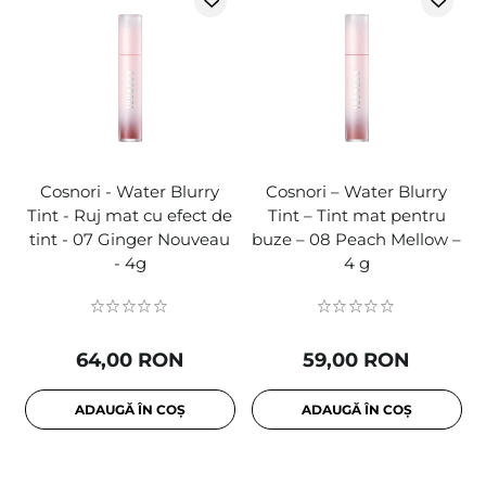
Cosnori - Water Blurry
Cosnori – Water Blurry
Tint - Ruj mat cu efect de
Tint – Tint mat pentru
tint - 07 Ginger Nouveau
buze – 08 Peach Mellow –
- 4g
4 g
64,00 RON
59,00 RON
ADAUGĂ ÎN COȘ
ADAUGĂ ÎN COȘ