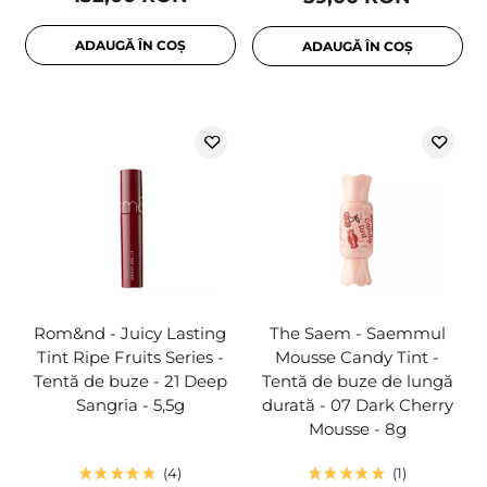
ADAUGĂ ÎN COȘ
ADAUGĂ ÎN COȘ
Rom&nd - Juicy Lasting
The Saem - Saemmul
Tint Ripe Fruits Series -
Mousse Candy Tint -
Tentă de buze - 21 Deep
Tentă de buze de lungă
Sangria - 5,5g
durată - 07 Dark Cherry
Mousse - 8g
4
1