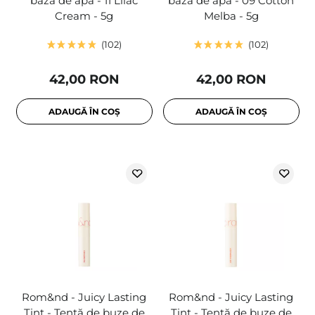
bază de apă - 11 Lilac
bază de apă - 09 Cotton
Cream - 5g
Melba - 5g
102
102
42,00 RON
42,00 RON
ADAUGĂ ÎN COȘ
ADAUGĂ ÎN COȘ
Rom&nd - Juicy Lasting
Rom&nd - Juicy Lasting
Tint - Tentă de buze de
Tint - Tentă de buze de