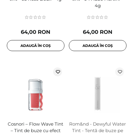
4g
64,00 RON
64,00 RON
ADAUGĂ ÎN COȘ
ADAUGĂ ÎN COȘ
Cosnori – Flow Wave Tint
Rom&nd - Dewyful Water
– Tint de buze cu efect
Tint - Tentă de buze pe