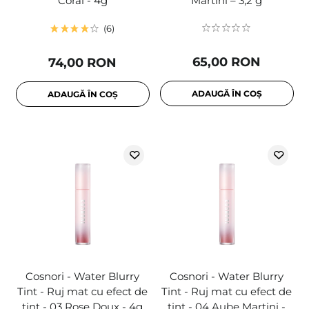
Coral - 4g
Martini – 3,2 g
6
65,00 RON
74,00 RON
ADAUGĂ ÎN COȘ
ADAUGĂ ÎN COȘ
Cosnori - Water Blurry
Cosnori - Water Blurry
Tint - Ruj mat cu efect de
Tint - Ruj mat cu efect de
tint - 03 Rose Doux - 4g
tint - 04 Aube Martini -