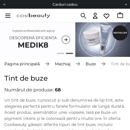
Carduri cadou
Livrare mai ieftină pentru comenzile de la 150 RON!
Fii eco cu noi
Carduri cadou
Livrare mai ieftină pentru comenzile de la 150 RON!
Fii eco cu noi
Pagina principală
Machiaj
Buze
Tint de b
Tint de buze
Numărul de produse:
68
Un tint de buze, cunoscut și sub denumirea de lip tint, este
alegerea perfectă pentru fanele formulelor de lungă durată.
Acest produs, asemănător unei vopsele, lasă pe buze un
pigment intens și le colorează pentru multe ore. În oferta
Cosibeauty găsești diferite tipuri de tint buze, inclusiv