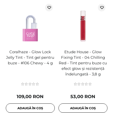
Coralhaze - Glow Lock
Etude House - Glow
Jelly Tint - Tint gel pentru
Fixing Tint - 04 Chilling
buze - #106 Chewy - 4 g
Red - Tint pentru buze cu
efect glow și rezistență
îndelungată - 3,8 g
109,00 RON
53,00 RON
ADAUGĂ ÎN COȘ
ADAUGĂ ÎN COȘ