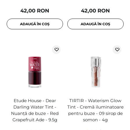
42,00 RON
42,00 RON
ADAUGĂ ÎN COȘ
ADAUGĂ ÎN COȘ
Etude House - Dear
TIRTIR - Waterism Glow
Darling Water Tint -
Tint - Cremă iluminatoare
Nuanță de buze - Red
pentru buze - 09 sirop de
Grapefruit Ade - 9.5g
somon - 4g