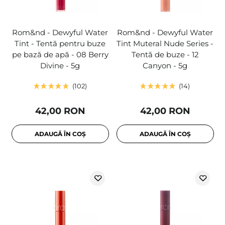
Rom&nd - Dewyful Water
Rom&nd - Dewyful Water
Tint - Tentă pentru buze
Tint Muteral Nude Series -
pe bază de apă - 08 Berry
Tentă de buze - 12
Divine - 5g
Canyon - 5g
102
14
42,00 RON
42,00 RON
ADAUGĂ ÎN COȘ
ADAUGĂ ÎN COȘ