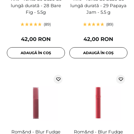
lungă durată - 28 Bare
lungă durată - 29 Papaya
Fig - 5.5g
Jam - 5.5 g
89
89
42,00 RON
42,00 RON
ADAUGĂ ÎN COȘ
ADAUGĂ ÎN COȘ
Rom&nd - Blur Fudge
Rom&nd - Blur Fudge