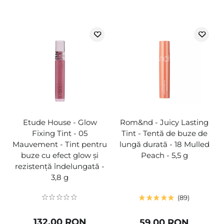
Etude House - Glow
Rom&nd - Juicy Lasting
Fixing Tint - 05
Tint - Tentă de buze de
Mauvement - Tint pentru
lungă durată - 18 Mulled
buze cu efect glow și
Peach - 5,5 g
rezistență îndelungată -
3,8 g
89
132,00 RON
59,00 RON