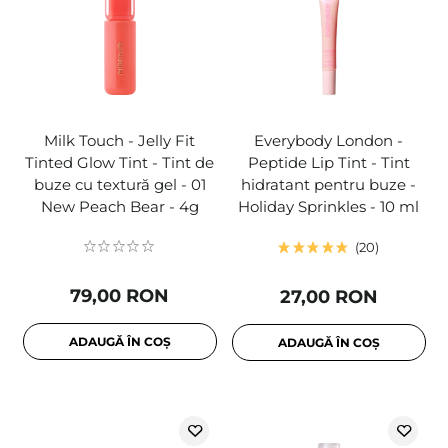
Milk Touch - Jelly Fit
Everybody London -
Tinted Glow Tint - Tint de
Peptide Lip Tint - Tint
buze cu textură gel - 01
hidratant pentru buze -
New Peach Bear - 4g
Holiday Sprinkles - 10 ml
20
79,00 RON
27,00 RON
ADAUGĂ ÎN COȘ
ADAUGĂ ÎN COȘ