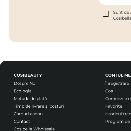
Sunt de 
Cosibell
COSIBEAUTY
CONTUL ME
Despre Noi
Înregistrare
Ecologia
Coș
Metode de plată
Comenzile 
Timp de livrare și costuri
Favorite
Carduri cadou
Istoricul tra
Contact
Program de f
Cosibella Wholesale