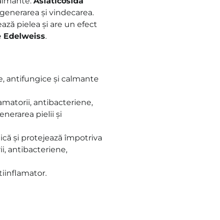
calmante.
Asiaticosida
egenerarea și vindecarea.
ează pielea și are un efect
e Edelweiss
.
e, antifungice și calmante
amatorii, antibacteriene,
nerarea pielii și
dică și protejează împotriva
ii, antibacteriene,
tiinflamator.