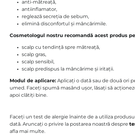
anti-mătreață,
antiinflamator,
reglează secreția de sebum,
elimină disconfortul și mâncărimile.
Cosmetologul nostru recomandă acest produs pe
scalp cu tendință spre mătreață,
scalp gras,
scalp sensibil,
scalp predispus la mâncărime și iritații.
Modul de aplicare:
Aplicați
o dată sau de două ori 
umed.
Faceți spumă masând ușor, lăsați să acționez
apoi clătiți bine.
Faceți un test de alergie înainte de a utiliza produs
dată.
Aruncați o privire la postarea noastră despre
te
afla mai multe.