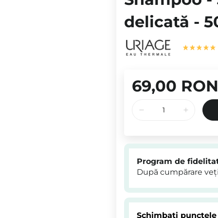
delicată - 
69,00 RO
Program de fidelita
După cumpărare veți
Schimbați punctele