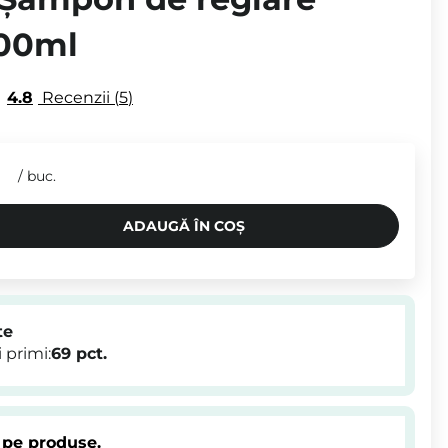
500ml
4.8
Recenzii
5
N
/
buc.
ADAUGĂ ÎN COȘ
te
 primi:
69
pct.
 pe produse.