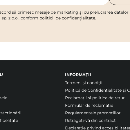
acord să primesc mesaje de marketing și cu prelucrarea datelor
a sp. z o.o., conform
politicii de confidențialitate
.
U
INFORMAȚII
Termeni şi condiții
Politică de Confidențialitate și 
mele
Reclamații și politica de retur
Formular de reclamație
nzacționării
Regulamentele promoțiilor
idelitate
Retrageți-vă din contract
Declarație privind accesibilitate