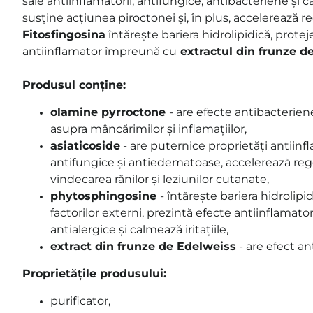
sale antiinflamatorii, antifungice, antibacteriene și 
susține acțiunea piroctonei și, în plus, accelerează r
Fitosfingosina
întărește bariera hidrolipidică, protej
antiinflamator împreună cu
extractul din frunze d
Produsul conține:
olamine pyrroctone
- are efecte antibacterien
asupra mâncărimilor și inflamațiilor,
asiaticoside
- are puternice proprietăți antiinfl
antifungice și antiedematoase, accelerează rege
vindecarea rănilor și leziunilor cutanate,
phytosphingosine
- întărește bariera hidrolipi
factorilor externi, prezintă efecte antiinflamator
antialergice și calmează iritațiile,
extract din frunze de Edelweiss
- are efect an
Proprietățile produsului:
purificator,