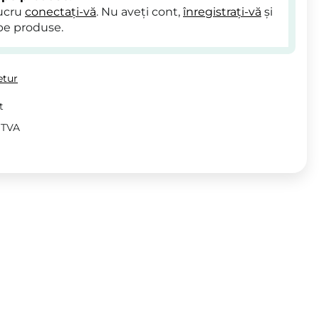
lucru
conectați-vă
. Nu aveți cont,
înregistrați-vă
și
pe produse.
etur
t
v TVA