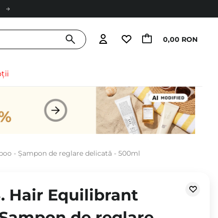
0,00 RON
ții
mpoo - Șampon de reglare delicată - 500ml
. Hair Equilibrant
Șampon de reglare