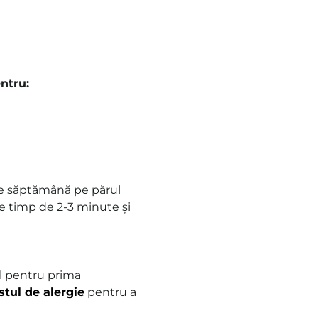
ntru:
pe săptămână pe părul
e timp de 2-3 minute și
ul pentru prima
stul de
alergie
pentru a