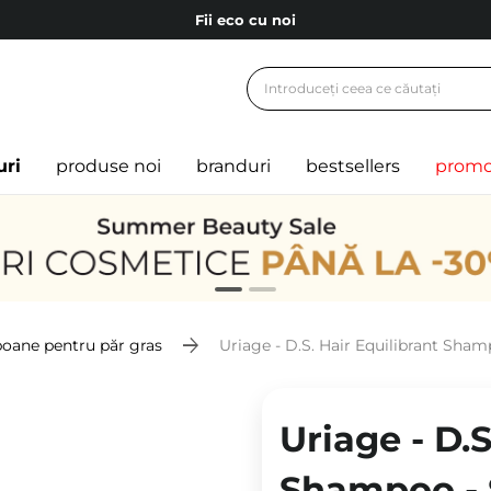
Fii eco cu noi
Carduri cadou
Livrare mai ieftină pentru comenzile de la 150 RON!
Fii eco cu noi
uri
produse noi
branduri
bestsellers
promo
ane pentru păr gras
Uriage - D.S. Hair Equilibrant Sha
Uriage - D.S
Shampoo - 