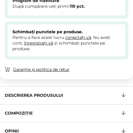
Program de fidelitate
După cumpărare veți primi:
119
pct.
Schimbați punctele pe produse.
Pentru a face acest lucru
conectați-vă
. Nu aveți
cont,
înregistrați-vă
și schimbați punctele pe
produse.
Garanție și politica de retur
DESCRIEREA PRODUSULUI
COMPOZIŢIE
OPINII