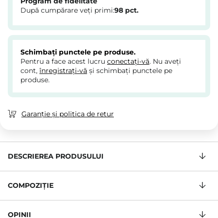
Program de fidelitate
După cumpărare veți primi:
98
pct.
Schimbați punctele pe produse.
Pentru a face acest lucru
conectați-vă
. Nu aveți
cont,
înregistrați-vă
și schimbați punctele pe
produse.
Garanție și politica de retur
DESCRIEREA PRODUSULUI
COMPOZIŢIE
OPINII