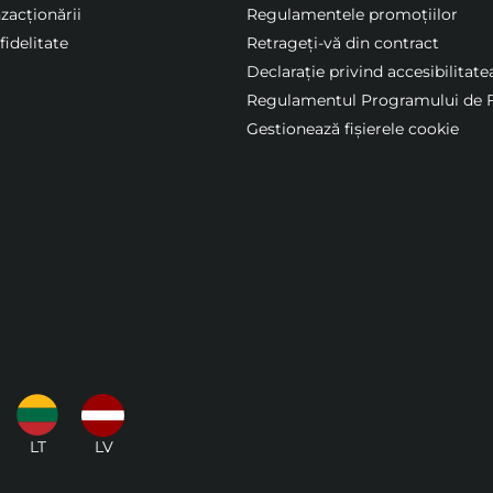
nzacționării
Regulamentele promoțiilor
idelitate
Retrageți-vă din contract
Declarație privind accesibilitate
Regulamentul Programului de F
Gestionează fișierele cookie
LT
LV