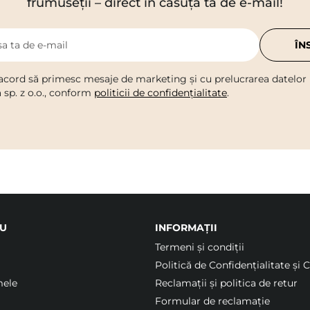
frumuseții – direct în căsuța ta de e-mail!
a ta de e-mail
ÎN
acord să primesc mesaje de marketing și cu prelucrarea datelor
a sp. z o.o., conform
politicii de confidențialitate
.
U
INFORMAȚII
Termeni şi condiții
Politică de Confidențialitate și 
mele
Reclamații și politica de retur
Formular de reclamație