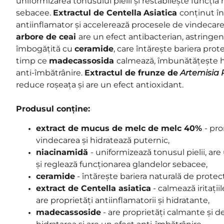
uniformizarea tonusului pielii și restabilește funcția
sebacee.
Extractul de Centella
Asiatica
conținut în
antiinflamator și accelerează procesele de vindecare
arbore de ceai
are un efect antibacterian, astringen
îmbogățită cu
ceramide
, care întărește bariera prote
timp ce
madecassosida
calmează, îmbunătățește hi
anti-îmbătrânire.
Extractul de frunze
de
Artemisia 
reduce roșeața și are un efect antioxidant.
Produsul conține:
extract de mucus de melc de melc 40%
- pr
vindecarea și hidratează puternic,
niacinamidă
- uniformizează tonusul pielii, ar
și reglează funcționarea glandelor sebacee,
ceramide
- întărește bariera naturală de protecți
extract de Centella asiatica
- calmează iritații
are proprietăți antiinflamatorii și hidratante,
madecassoside
- are proprietăți calmante și 