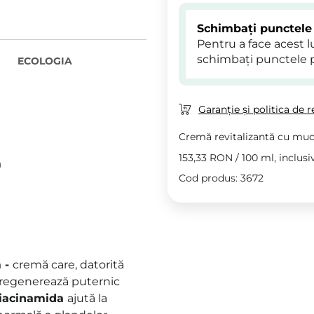
Schimbați punctele
Pentru a face acest 
schimbați punctele 
ECOLOGIA
Garanție și politica de r
Cremă revitalizantă cu muc
153,33 RON
/
100 ml
, inclus
m
Cod produs: 3672
m -
cremă care, datorită
 regenerează puternic
iacinamida
ajută la