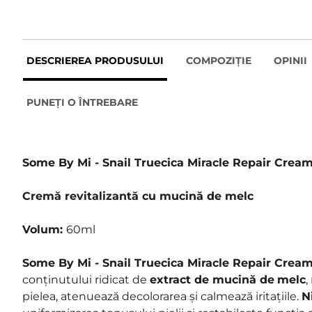
DESCRIEREA PRODUSULUI
COMPOZIȚIE
OPINII
PUNEȚI O ÎNTREBARE
Some By Mi - Snail Truecica Miracle Repair Crea
Cremă revitalizantă cu mucină de melc
Volum:
60ml
Some By Mi - Snail Truecica Miracle Repair Crea
conținutului ridicat de
extract de mucină de
melc
,
pielea, atenuează decolorarea și calmează iritațiile.
N