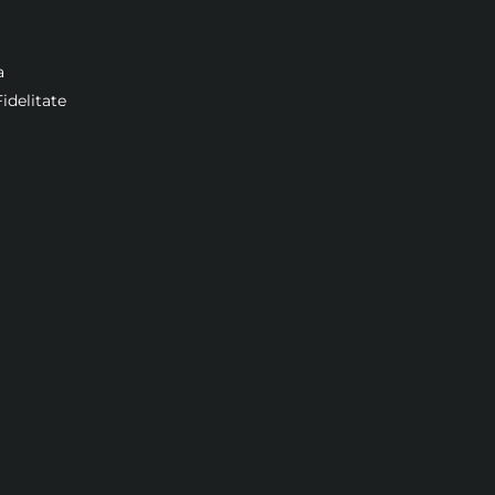
a
idelitate