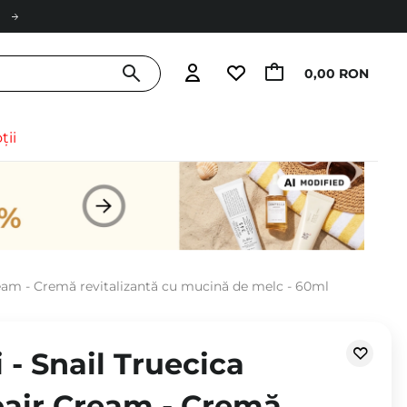
0,00 RON
ții
ream - Cremă revitalizantă cu mucină de melc - 60ml
- Snail Truecica
pair Cream - Cremă