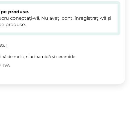
 pe produse.
lucru
conectați-vă
. Nu aveți cont,
înregistrați-vă
și
pe produse.
etur
ină de melc, niacinamidă și ceramide
iv TVA