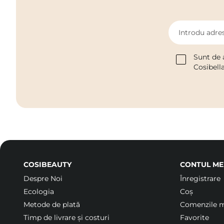
Introdu adres
Sunt de 
Cosibell
COSIBEAUTY
CONTUL ME
Despre Noi
Înregistrare
Ecologia
Coș
Metode de plată
Comenzile 
Timp de livrare și costuri
Favorite