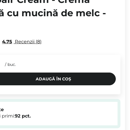
tă cu mucină de melc -
4.75
Recenzii
8
/
buc.
ADAUGĂ ÎN COȘ
te
 primi:
92
pct.