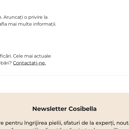
. Aruncați o privire la
fla mai multe informații.
icări. Cele mai actuale
ebări?
Contactați-ne.
Newsletter Cosibella
re pentru îngrijirea pielii, sfaturi de la experți, no