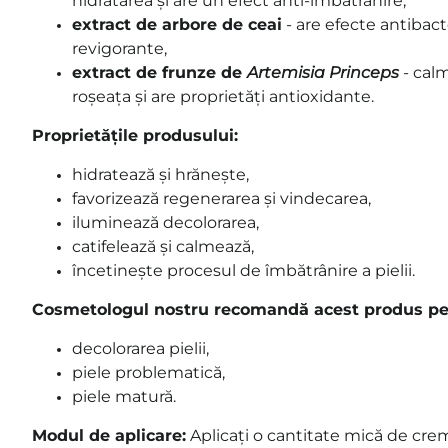
hidratarea și are un efect anti-îmbătrânire,
extract de arbore de ceai
- are efecte antibact
revigorante,
extract de frunze de
Artemisia Princeps
- calm
roșeața și are proprietăți antioxidante.
Proprietățile produsului:
hidratează și hrănește,
favorizează regenerarea și vindecarea,
iluminează decolorarea,
catifelează și calmează,
încetinește procesul de îmbătrânire a pielii.
Cosmetologul nostru recomandă acest produs pe
decolorarea pielii,
piele problematică,
piele matură.
Modul de aplicare:
Aplicați o cantitate mică de crem