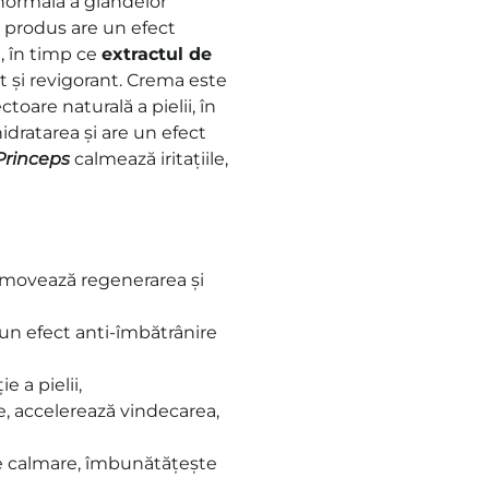
 normală a glandelor
 produs are un efect
, în timp ce
extractul de
t și revigorant. Crema este
ctoare naturală a pielii, în
dratarea și are un efect
Princeps
calmează iritațiile,
omovează regenerarea și
e un efect anti-îmbătrânire
e a pielii,
le, accelerează vindecarea,
de calmare, îmbunătățește