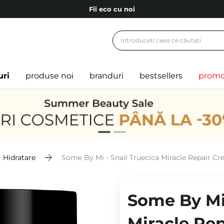
Fii eco cu noi
Carduri cadou
Livrare mai ieftină pentru comenzile de la 150 RON!
Fii eco cu noi
uri
produse noi
branduri
bestsellers
promo
Hidratare
Some By Mi - Snail Truecica Miracle Repair C
Some By Mi 
Miracle Re