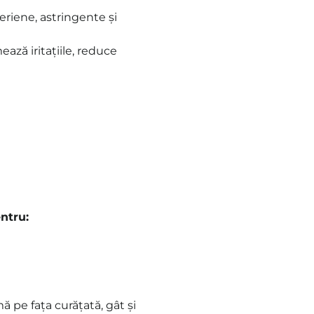
eriene, astringente și
ează iritațiile, reduce
ntru:
ă pe fața curățată, gât și