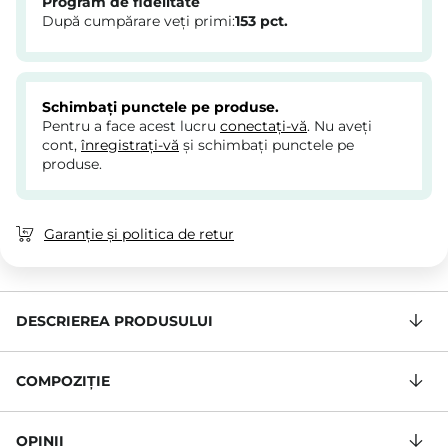
Program de fidelitate
După cumpărare veți primi:
153
pct.
Schimbați punctele pe produse.
Pentru a face acest lucru
conectați-vă
. Nu aveți
cont,
înregistrați-vă
și schimbați punctele pe
produse.
Garanție și politica de retur
DESCRIEREA PRODUSULUI
COMPOZIŢIE
OPINII