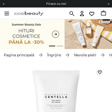
Fii eco cu noi
Carduri cadou
Livrare mai ieftină pentru comenzile de la 150 RON!
Fii eco cu noi
Pagina principală
Îngrijire
Nevoile pielii
H