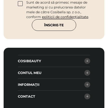
Sunt de acord să primesc mesaje de
marketing și cu prelucrarea datelor
mele de către Cosibella sp. z o.o.,
conform
politicii de confidențialitate
.
ÎNSCRIE-TE
COSIBEAUTY
CONTUL MEU
INFORMAȚII
CONTACT