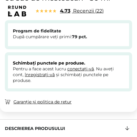
4.73
Recenzii
22
Program de fidelitate
După cumpărare veți primi:
79
pct.
Schimbați punctele pe produse.
Pentru a face acest lucru
conectați-vă
. Nu aveți
cont,
înregistrați-vă
și schimbați punctele pe
produse.
Garanție și politica de retur
DESCRIEREA PRODUSULUI