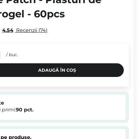
rogel - 60pcs
4.54
Recenzii
74
N
/
buc.
ADAUGĂ ÎN COȘ
te
 primi:
90
pct.
 pe produse.