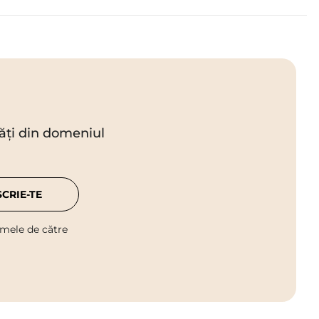
utăți din domeniul
SCRIE-TE
 mele de către