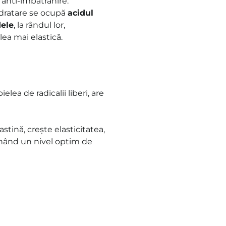
 anti-îmbătrânire.
hidratare se ocupă
acidul
ele
, la rândul lor,
lea mai elastică.
elea de radicalii liberi, are
stină, crește elasticitatea,
nând un nivel optim de