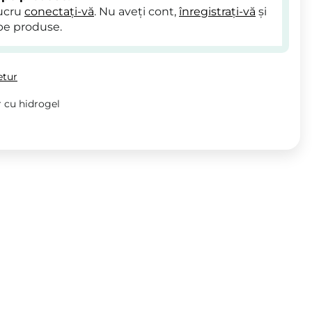
lucru
conectați-vă
. Nu aveți cont,
înregistrați-vă
și
pe produse.
etur
r cu hidrogel