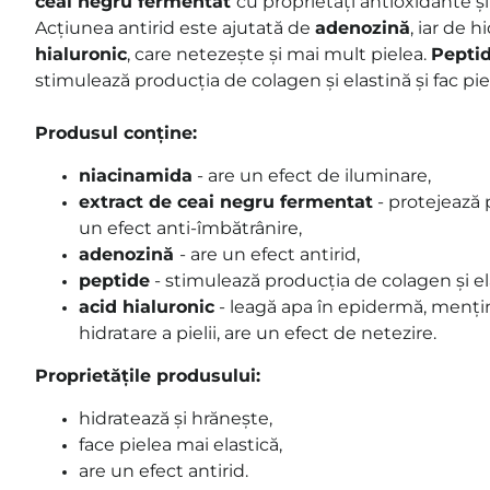
ceai negru fermentat
cu proprietăți antioxidante și
Acțiunea antirid este ajutată de
adenozină
, iar de 
hialuronic
, care netezește și mai mult pielea.
Peptid
stimulează producția de colagen și elastină și fac pie
Produsul conține:
niacinamida
- are un efect de iluminare,
extract de ceai negru fermentat
- protejează pi
un efect anti-îmbătrânire,
adenozină
- are un efect antirid,
peptide
- stimulează producția de colagen și ela
acid hialuronic
- leagă apa în epidermă, menți
hidratare a pielii, are un efect de netezire.
Proprietățile produsului:
hidratează și hrănește,
face pielea mai elastică,
are un efect antirid.