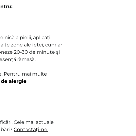
ntru:
nică a pielii, aplicați
e alte zone ale feței, cum ar
ționeze 20-30 de minute și
e esență rămasă.
re. Pentru mai multe
 de alergie
.
icări. Cele mai actuale
ebări?
Contactați-ne.