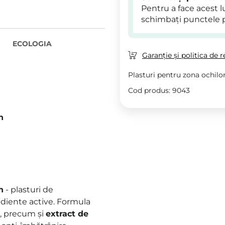
Pentru a face acest 
schimbați punctele 
ECOLOGIA
Garanție și politica de r
Plasturi pentru zona ochilo
Cod produs: 9043
h
h
- plasturi de
ediente active. Formula
e, precum și
extract de