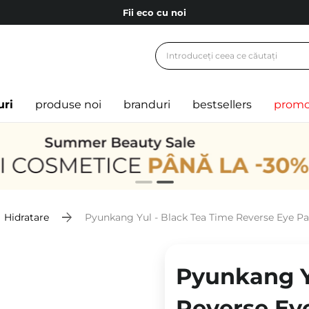
Fii eco cu noi
Carduri cadou
Livrare mai ieftină pentru comenzile de la 150 RON!
Fii eco cu noi
uri
produse noi
branduri
bestsellers
promo
Hidratare
Pyunkang Yul - Black Tea Time Reverse Eye Pat
Pyunkang Y
Reverse Eye