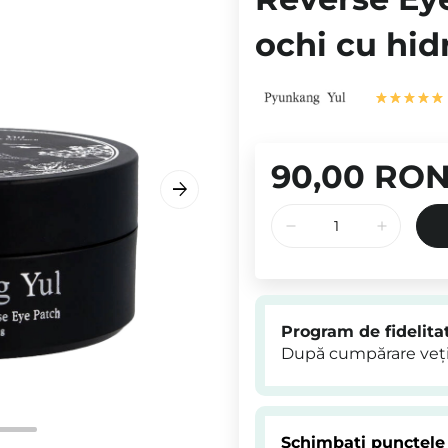
ochi cu hid
90,00 RO
Program de fidelita
După cumpărare veți
Schimbați punctele