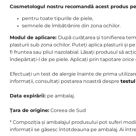
Cosmetologul nostru recomandă acest produs pe
pentru toate tipurile de piele,
semnele de îmbătrânire din zona ochilor.
Modul de aplicare:
După curățarea și tonifierea temei
plasturii sub zona ochilor. Puteți aplica plasturii și p
fi fruntea sau pliul nazolabial. Lăsați produsul să ac
îndepărtați-l de pe piele. Aplicați prin tapotare oric
Efectuați un test de alergie înainte de prima utiliza
informații, consultați postarea noastră despre
testul
Data expirării:
pe ambalaj.
Țara de origine:
Coreea de Sud
* Compoziția și ambalajul produsului pot suferi modif
informații se găsesc întotdeauna pe ambalaj. Ai într