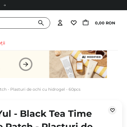
0,00 RON
ții
ch - Plasturi de ochi cu hidrogel - 60pcs
ul - Black Tea Time
 Patch - Plasturi de