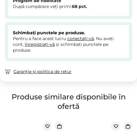
Program de fidelitate
După cumpărare veți primi:
68
pct.
Schimbați punctele pe produse.
Pentru a face acest lucru
conectați-vă
. Nu aveți
cont,
înregistrați-vă
și schimbați punctele pe
produse.
Garanție și politica de retur
Produse similare disponibile în
ofertă