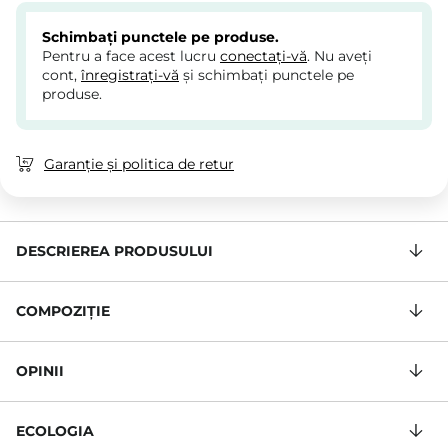
Schimbați punctele pe produse.
Pentru a face acest lucru
conectați-vă
. Nu aveți
cont,
înregistrați-vă
și schimbați punctele pe
produse.
Garanție și politica de retur
DESCRIEREA PRODUSULUI
COMPOZIŢIE
OPINII
ECOLOGIA