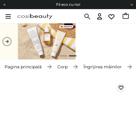
Fii eco cu noi
Carduri cadou
Livrare mai ieftină pentru comenzile de la 150 RON!
Fii eco cu noi
Pagina principală
Corp
Îngrijirea mâinilor