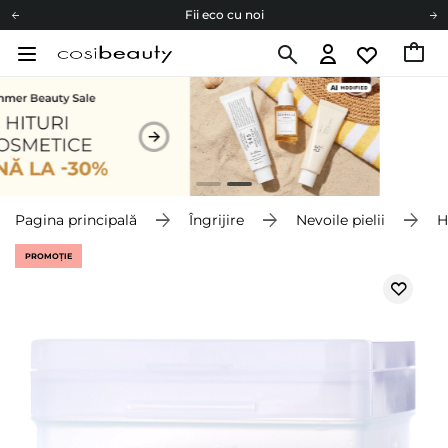
Fii eco cu noi
Carduri cadou
Livrare mai ieftină pentru comenzile de la 150 RON!
Fii eco cu noi
Pagina principală
Îngrijire
Nevoile pielii
H
PROMOȚIE