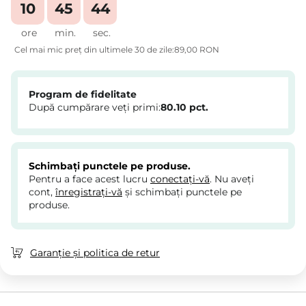
10
45
43
ore
min.
sec.
Cel mai mic preț din ultimele 30 de zile:
89,00 RON
Program de fidelitate
După cumpărare veți primi:
80.10
pct.
Schimbați punctele pe produse.
Pentru a face acest lucru
conectați-vă
. Nu aveți
cont,
înregistrați-vă
și schimbați punctele pe
produse.
Garanție și politica de retur