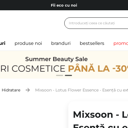
Fii eco cu noi
Carduri cadou
Livrare mai ieftină pentru comenzile de la 150 RON!
Fii eco cu noi
uri
produse noi
branduri
bestsellers
promo
Hidratare
Mixsoon - Lotus Flower Essence - Esență cu ext
Mixsoon - L
Esență cu e