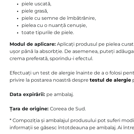
piele uscată,
piele grasă,
piele cu semne de îmbătrânire,
pielea cu o nuanță cenușie,
toate tipurile de piele.
Modul de aplicare:
Aplicați produsul pe pielea curată
ușor până la absorbție. De asemenea, puteți adăuga 
crema preferată, sporindu-i efectul.
Efectuați un test de alergie înainte de a o folosi pen
privire la postarea noastră despre
testul de alergie
p
Data expirării:
pe ambalaj
.
Țara de origine:
Coreea de Sud.
* Compoziția și ambalajul produsului pot suferi modif
informații se găsesc întotdeauna pe ambalaj. Ai într