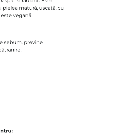
aspăt și radiant. Este
ru pielea matură, uscată, cu
a este vegană.
 de sebum, previne
bătrânire.
ntru: