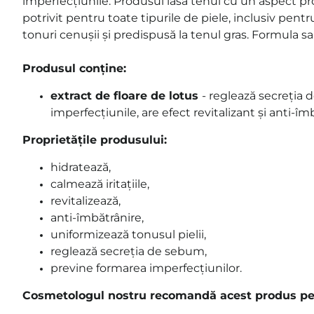
imperfecțiunile. Produsul lasă tenul cu un aspect pro
potrivit pentru toate tipurile de piele, inclusiv pent
tonuri cenușii și predispusă la tenul gras. Formula s
Produsul conține:
extract de floare de lotus
- reglează secreția
imperfecțiunile, are efect revitalizant și anti-îm
Proprietățile produsului:
hidratează,
calmează iritațiile,
revitalizează,
anti-îmbătrânire,
uniformizează tonusul pielii,
reglează secreția de sebum,
previne formarea imperfecțiunilor.
Cosmetologul nostru recomandă acest produs pe