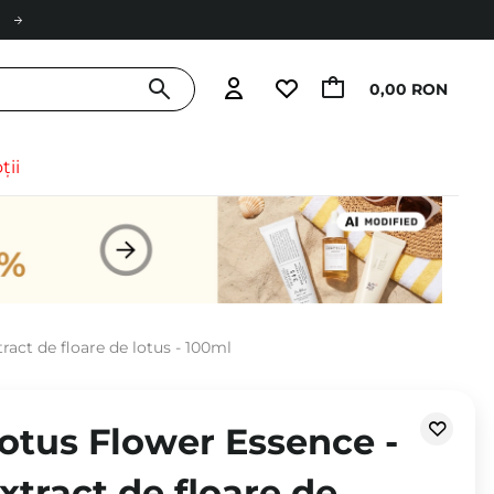
0,00 RON
ții
ract de floare de lotus - 100ml
otus Flower Essence -
xtract de floare de