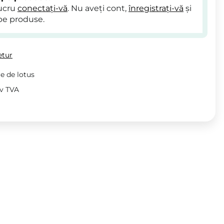
lucru
conectați-vă
. Nu aveți cont,
înregistrați-vă
și
pe produse.
etur
re de lotus
iv TVA