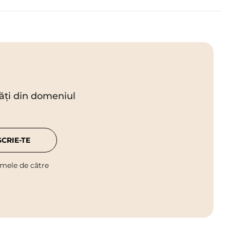
utăți din domeniul
SCRIE-TE
 mele de către