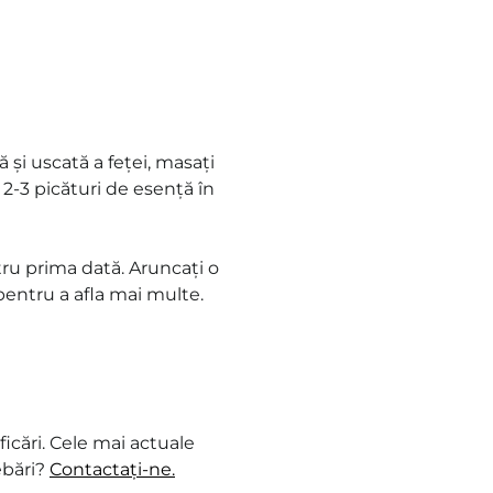
 și uscată a feței, masați
2-3 picături de esență în
tru prima dată. Aruncați o
entru a afla mai multe.
icări. Cele mai actuale
ebări?
Contactați-ne.