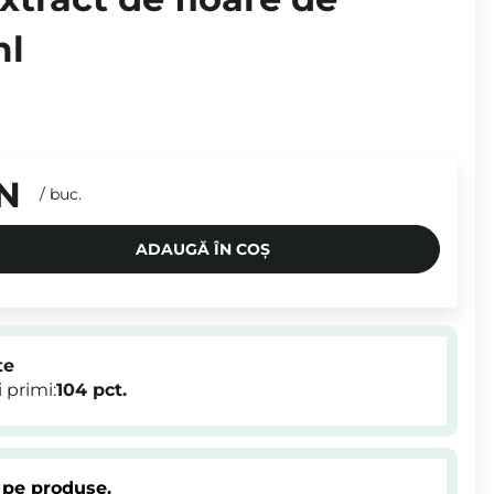
ml
N
/
buc.
ADAUGĂ ÎN COȘ
te
 primi:
104
pct.
 pe produse.