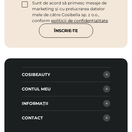
Sunt de acord să primesc mesaje de
marketing și cu prelucrarea datelor
mele de către Cosibella sp. z o.o.,
conform
politicii de confidențialitate
.
ÎNSCRIE-TE
COSIBEAUTY
CONTUL MEU
INFORMAȚII
CONTACT