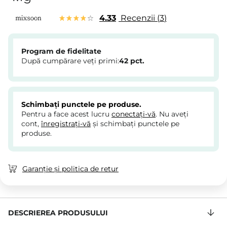
4.33
Recenzii
3
Program de fidelitate
După cumpărare veți primi:
42
pct.
Schimbați punctele pe produse.
Pentru a face acest lucru
conectați-vă
. Nu aveți
cont,
înregistrați-vă
și schimbați punctele pe
produse.
Garanție și politica de retur
DESCRIEREA PRODUSULUI