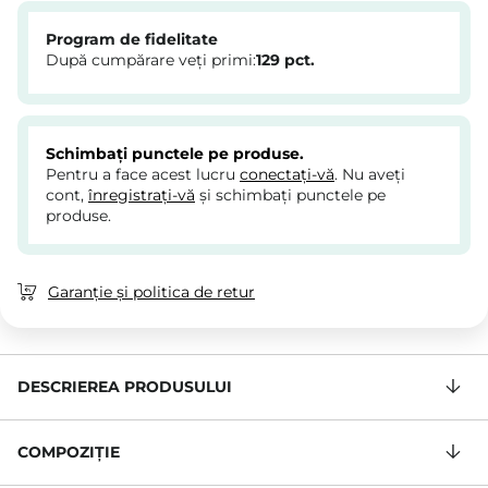
Program de fidelitate
După cumpărare veți primi:
129
pct.
Schimbați punctele pe produse.
Pentru a face acest lucru
conectați-vă
. Nu aveți
cont,
înregistrați-vă
și schimbați punctele pe
produse.
Garanție și politica de retur
DESCRIEREA PRODUSULUI
COMPOZIŢIE