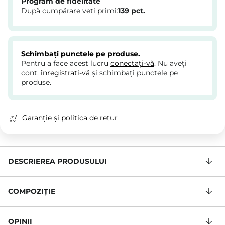
Program de fidelitate
După cumpărare veți primi:
139
pct.
Schimbați punctele pe produse.
Pentru a face acest lucru
conectați-vă
. Nu aveți
cont,
înregistrați-vă
și schimbați punctele pe
produse.
Garanție și politica de retur
DESCRIEREA PRODUSULUI
COMPOZIŢIE
OPINII