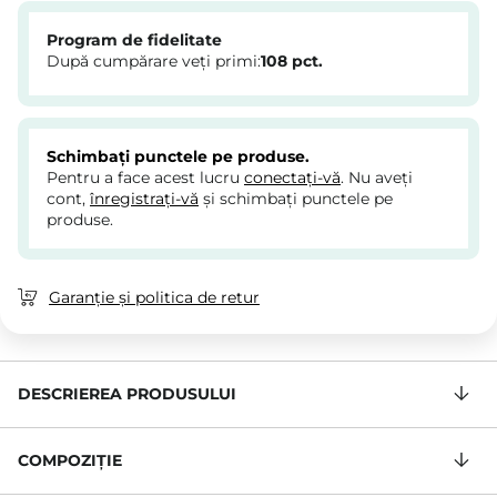
Program de fidelitate
După cumpărare veți primi:
108
pct.
Schimbați punctele pe produse.
Pentru a face acest lucru
conectați-vă
. Nu aveți
cont,
înregistrați-vă
și schimbați punctele pe
produse.
Garanție și politica de retur
DESCRIEREA PRODUSULUI
COMPOZIŢIE