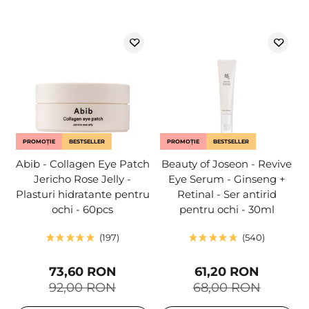
PROMOȚIE
BESTSELLER
PROMOȚIE
BESTSELLER
Abib - Collagen Eye Patch
Beauty of Joseon - Revive
Jericho Rose Jelly -
Eye Serum - Ginseng +
Plasturi hidratante pentru
Retinal - Ser antirid
ochi - 60pcs
pentru ochi - 30ml
197
540
73,60 RON
61,20 RON
92,00 RON
68,00 RON