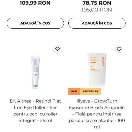
109,99 RON
78,75 RON
105,00 RON
ADAUGĂ ÎN COȘ
ADAUGĂ ÎN COȘ
NOU
BESTSELLER
Dr. Althea - Retinol Flat
lilyeve - Grow:Turn
Iron Eye Roller - Ser
Exosome Brush Ampoule
pentru ochi cu roller
- Fiolă pentru întărirea
integrat - 25 ml
părului și a scalpului - 100
ml