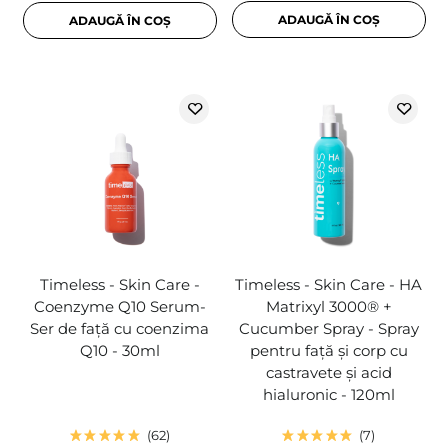
ADAUGĂ ÎN COȘ
ADAUGĂ ÎN COȘ
Timeless - Skin Care -
Timeless - Skin Care - HA
Coenzyme Q10 Serum-
Matrixyl 3000® +
Ser de față cu coenzima
Cucumber Spray - Spray
Q10 - 30ml
pentru față și corp cu
castravete și acid
hialuronic - 120ml
62
7