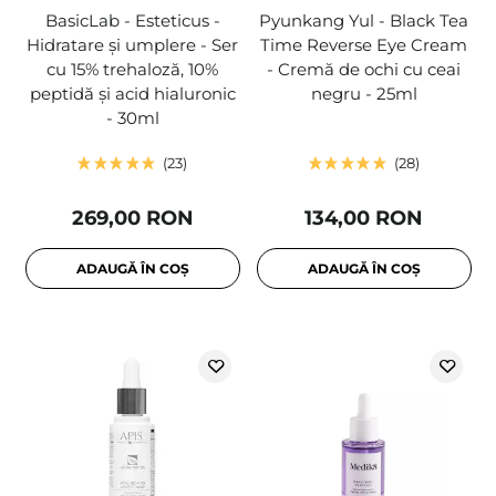
BasicLab - Esteticus -
Pyunkang Yul - Black Tea
Hidratare și umplere - Ser
Time Reverse Eye Cream
cu 15% trehaloză, 10%
- Cremă de ochi cu ceai
peptidă și acid hialuronic
negru - 25ml
- 30ml
23
28
269,00 RON
134,00 RON
ADAUGĂ ÎN COȘ
ADAUGĂ ÎN COȘ