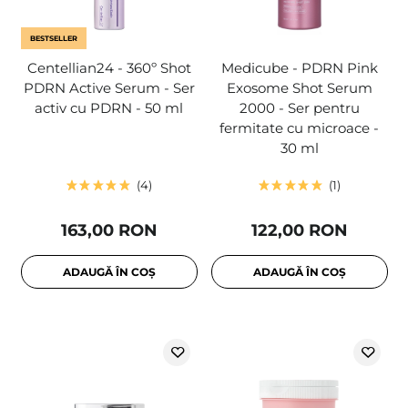
BESTSELLER
Centellian24 - 360º Shot
Medicube - PDRN Pink
PDRN Active Serum - Ser
Exosome Shot Serum
activ cu PDRN - 50 ml
2000 - Ser pentru
fermitate cu microace -
30 ml
4
1
163,00 RON
122,00 RON
ADAUGĂ ÎN COȘ
ADAUGĂ ÎN COȘ