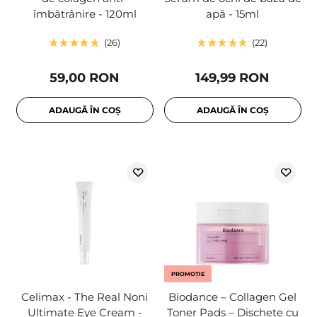
îmbătrânire - 120ml
apă - 15ml
26
22
59,00 RON
149,99 RON
ADAUGĂ ÎN COȘ
ADAUGĂ ÎN COȘ
PROMOȚIE
Celimax - The Real Noni
Biodance – Collagen Gel
Ultimate Eye Cream -
Toner Pads – Dischete cu