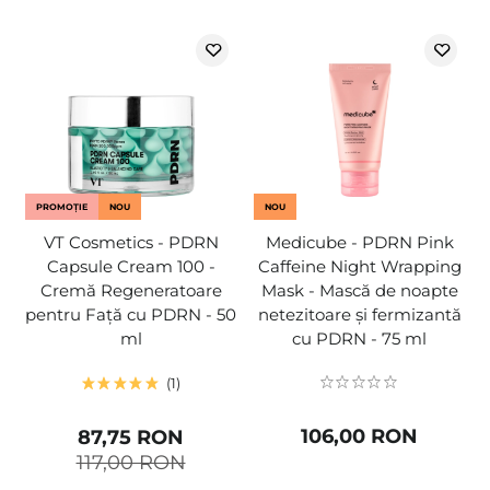
PROMOȚIE
NOU
NOU
VT Cosmetics - PDRN
Medicube - PDRN Pink
Capsule Cream 100 -
Caffeine Night Wrapping
Cremă Regeneratoare
Mask - Mască de noapte
pentru Față cu PDRN - 50
netezitoare și fermizantă
ml
cu PDRN - 75 ml
1
106,00 RON
87,75 RON
117,00 RON