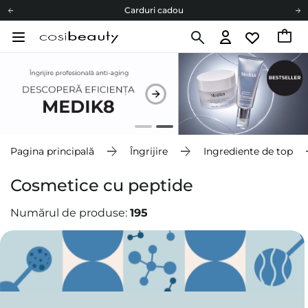
Carduri cadou
Livrare mai ieftină pentru comenzile de la 150 RON!
Fii eco cu noi
Carduri cadou
Livrare mai ieftină pentru comenzile de la 150 RON!
Fii eco cu noi
Pagina principală
Îngrijire
Ingrediente de top
Cosmetice cu peptide
Numărul de produse:
195