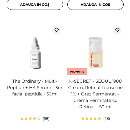
ADAUGĂ ÎN COȘ
ADAUGĂ ÎN COȘ
PROMOȚIE
The Ordinary - Multi-
K-SECRET - SEOUL 1988
Peptide + HA Serum - Ser
Cream: Retinal Liposome
facial peptidic - 30ml
1% + Orez Fermentat –
Cremă Fermitate cu
Retinal – 50 ml
58
28