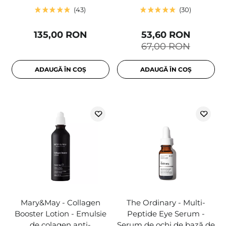
43
30
135,00 RON
53,60 RON
67,00 RON
ADAUGĂ ÎN COȘ
ADAUGĂ ÎN COȘ
Mary&May - Collagen
The Ordinary - Multi-
Booster Lotion - Emulsie
Peptide Eye Serum -
de colagen anti-
Serum de ochi de bază de