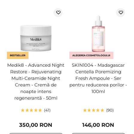
BESTSELLER
ALEGEREA COSMETOLOGULUI
Medik8 - Advanced Night
SKIN1004 - Madagascar
Restore - Rejuvenating
Centella Poremizing
Multi-Ceramide Night
Fresh Ampoule - Ser
Cream - Cremă de
pentru reducerea porilor -
noapte intens
100ml
regenerantă - 50ml
41
90
350,00 RON
146,00 RON