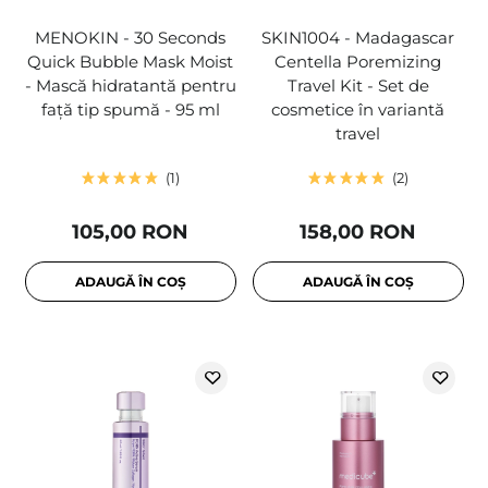
MENOKIN - 30 Seconds
SKIN1004 - Madagascar
Quick Bubble Mask Moist
Centella Poremizing
- Mască hidratantă pentru
Travel Kit - Set de
față tip spumă - 95 ml
cosmetice în variantă
travel
1
2
105,00 RON
158,00 RON
ADAUGĂ ÎN COȘ
ADAUGĂ ÎN COȘ