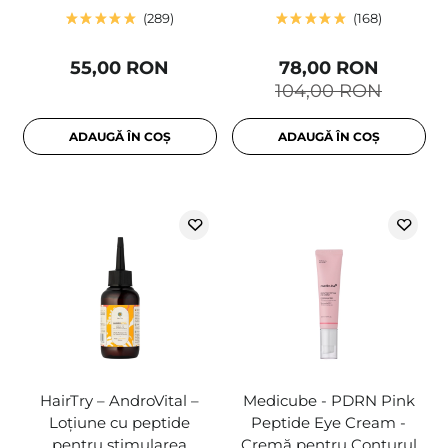
289
168
55,00 RON
78,00 RON
104,00 RON
ADAUGĂ ÎN COȘ
ADAUGĂ ÎN COȘ
HairTry – AndroVital –
Medicube - PDRN Pink
Loțiune cu peptide
Peptide Eye Cream -
pentru stimularea
Cremă pentru Conturul