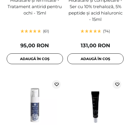
Hidratare și fermitate -
Hidratare și completare -
Tratament antirid pentru
Ser cu 10% trehaloză, 5%
ochi - 15ml
peptide și acid hialuronic
- 15ml
61
74
95,00 RON
131,00 RON
ADAUGĂ ÎN COȘ
ADAUGĂ ÎN COȘ