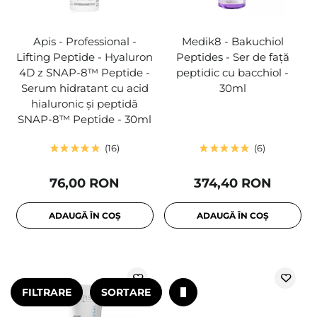
Apis - Professional -
Medik8 - Bakuchiol
Lifting Peptide - Hyaluron
Peptides - Ser de față
4D z SNAP-8™ Peptide -
peptidic cu bacchiol -
Serum hidratant cu acid
30ml
hialuronic și peptidă
SNAP-8™ Peptide - 30ml
16
6
76,00 RON
374,40 RON
ADAUGĂ ÎN COȘ
ADAUGĂ ÎN COȘ
FILTRARE
SORTARE