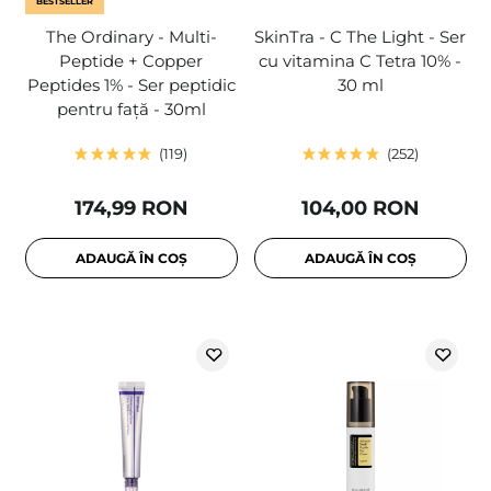
BESTSELLER
The Ordinary - Multi-
SkinTra - C The Light - Ser
Peptide + Copper
cu vitamina C Tetra 10% -
Peptides 1% - Ser peptidic
30 ml
pentru față - 30ml
119
252
174,99 RON
104,00 RON
ADAUGĂ ÎN COȘ
ADAUGĂ ÎN COȘ