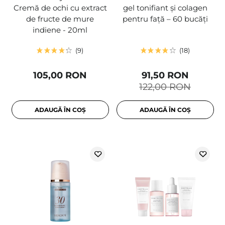
Cremă de ochi cu extract
gel tonifiant și colagen
de fructe de mure
pentru față – 60 bucăți
indiene - 20ml
9
18
105,00 RON
91,50 RON
122,00 RON
ADAUGĂ ÎN COȘ
ADAUGĂ ÎN COȘ