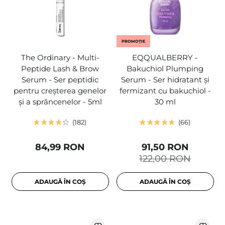
PROMOȚIE
The Ordinary - Multi-
EQQUALBERRY -
Peptide Lash & Brow
Bakuchiol Plumping
Serum - Ser peptidic
Serum - Ser hidratant și
pentru creșterea genelor
fermizant cu bakuchiol -
și a sprâncenelor - 5ml
30 ml
182
66
84,99 RON
91,50 RON
122,00 RON
ADAUGĂ ÎN COȘ
ADAUGĂ ÎN COȘ