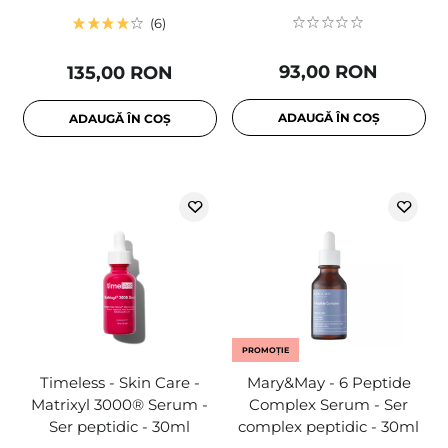
6
93,00 RON
135,00 RON
ADAUGĂ ÎN COȘ
ADAUGĂ ÎN COȘ
PROMOȚIE
Timeless - Skin Care -
Mary&May - 6 Peptide
Matrixyl 3000® Serum -
Complex Serum - Ser
Ser peptidic - 30ml
complex peptidic - 30ml