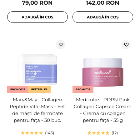
79,00 RON
142,00 RON
ADAUGĂ ÎN COȘ
ADAUGĂ ÎN COȘ
PROMOȚIE
BESTSELLER
PROMOȚIE
Mary&May - Collagen
Medicube - PDRN Pink
Peptide Vital Mask - Set
Collagen Capsule Cream
de măști de fermitate
- Cremă cu colagen
pentru față - 30 buc.
pentru față - 55 g
143
12