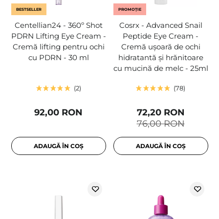
BESTSELLER
PROMOȚIE
Centellian24 - 360º Shot
Cosrx - Advanced Snail
PDRN Lifting Eye Cream -
Peptide Eye Cream -
Cremă lifting pentru ochi
Cremă ușoară de ochi
cu PDRN - 30 ml
hidratantă și hrănitoare
cu mucină de melc - 25ml
2
78
92,00 RON
72,20 RON
76,00 RON
ADAUGĂ ÎN COȘ
ADAUGĂ ÎN COȘ