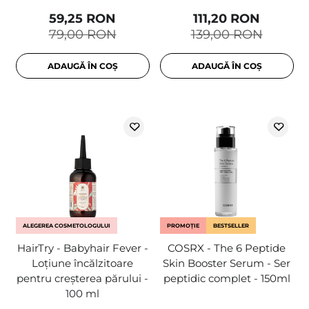
59,25 RON
111,20 RON
79,00 RON
139,00 RON
ADAUGĂ ÎN COȘ
ADAUGĂ ÎN COȘ
ALEGEREA COSMETOLOGULUI
PROMOȚIE
BESTSELLER
HairTry - Babyhair Fever -
COSRX - The 6 Peptide
Loțiune încălzitoare
Skin Booster Serum - Ser
pentru creșterea părului -
peptidic complet - 150ml
100 ml