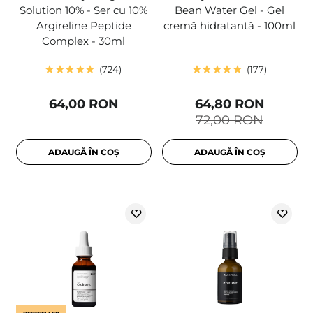
Solution 10% - Ser cu 10%
Bean Water Gel - Gel
Argireline Peptide
cremă hidratantă - 100ml
Complex - 30ml
724
177
64,00 RON
64,80 RON
72,00 RON
ADAUGĂ ÎN COȘ
ADAUGĂ ÎN COȘ