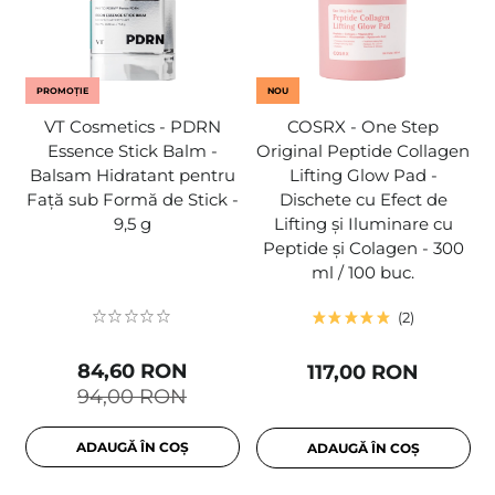
PROMOȚIE
NOU
VT Cosmetics - PDRN
COSRX - One Step
Essence Stick Balm -
Original Peptide Collagen
Balsam Hidratant pentru
Lifting Glow Pad -
Față sub Formă de Stick -
Dischete cu Efect de
9,5 g
Lifting și Iluminare cu
Peptide și Colagen - 300
ml / 100 buc.
2
84,60 RON
117,00 RON
94,00 RON
ADAUGĂ ÎN COȘ
ADAUGĂ ÎN COȘ