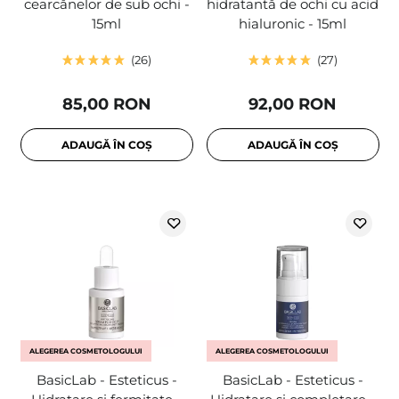
cearcănelor de sub ochi -
hidratantă de ochi cu acid
15ml
hialuronic - 15ml
26
27
85,00 RON
92,00 RON
ADAUGĂ ÎN COȘ
ADAUGĂ ÎN COȘ
ALEGEREA COSMETOLOGULUI
ALEGEREA COSMETOLOGULUI
BasicLab - Esteticus -
BasicLab - Esteticus -