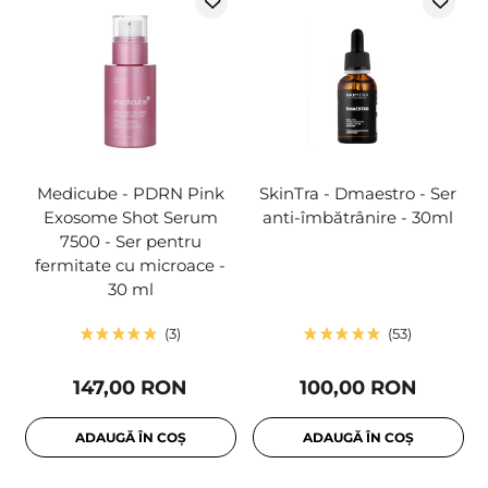
Medicube - PDRN Pink
SkinTra - Dmaestro - Ser
Exosome Shot Serum
anti-îmbătrânire - 30ml
7500 - Ser pentru
fermitate cu microace -
30 ml
3
53
147,00 RON
100,00 RON
ADAUGĂ ÎN COȘ
ADAUGĂ ÎN COȘ