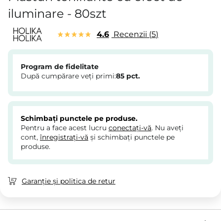
iluminare - 80szt
4.6
Recenzii
5
Program de fidelitate
După cumpărare veți primi:
85
pct.
Schimbați punctele pe produse.
Pentru a face acest lucru
conectați-vă
. Nu aveți
cont,
înregistrați-vă
și schimbați punctele pe
produse.
Garanție și politica de retur