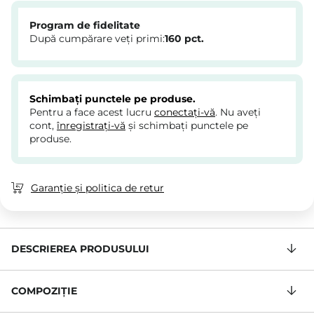
Program de fidelitate
După cumpărare veți primi:
160
pct.
Schimbați punctele pe produse.
Pentru a face acest lucru
conectați-vă
. Nu aveți
cont,
înregistrați-vă
și schimbați punctele pe
produse.
Garanție și politica de retur
DESCRIEREA PRODUSULUI
COMPOZIŢIE