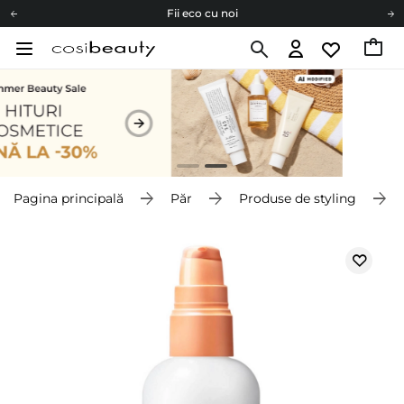
Fii eco cu noi
Carduri cadou
Livrare mai ieftină pentru comenzile de la 150 RON!
Fii eco cu noi
Pagina principală
Păr
Produse de styling