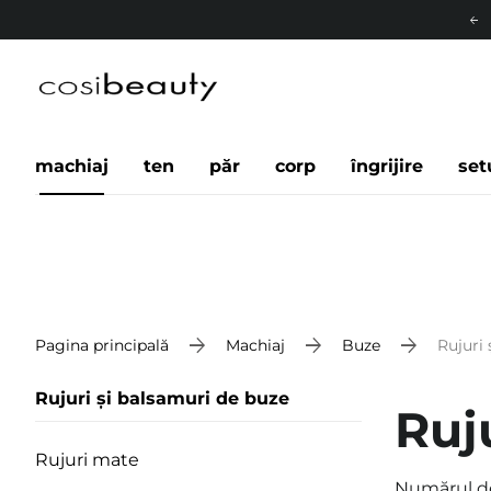
machiaj
ten
păr
corp
îngrijire
set
Pagina principală
Machiaj
Buze
Rujuri 
Rujuri și balsamuri de buze
Ruj
Rujuri mate
Numărul d