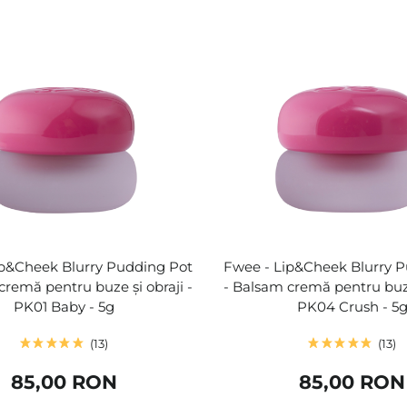
ip&Cheek Blurry Pudding Pot
Fwee - Lip&Cheek Blurry 
cremă pentru buze și obraji -
- Balsam cremă pentru buze 
PK01 Baby - 5g
PK04 Crush - 5
13
13
85,00 RON
85,00 RON