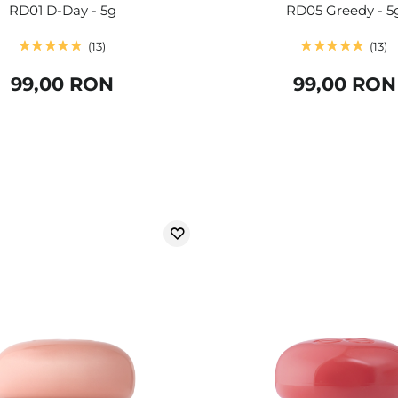
RD01 D-Day - 5g
RD05 Greedy - 5
13
13
99,00 RON
99,00 RON