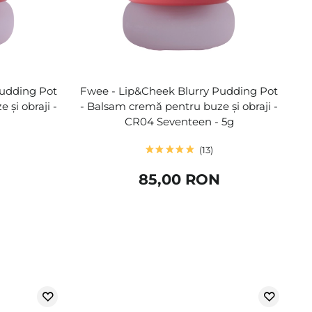
Pudding Pot
Fwee - Lip&Cheek Blurry Pudding Pot
și obraji -
- Balsam cremă pentru buze și obraji -
CR04 Seventeen - 5g
13
85,00 RON