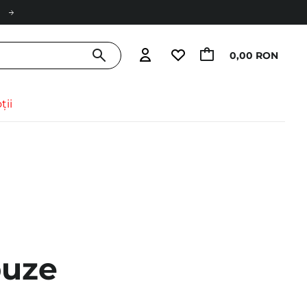
0,00 RON
ții
buze