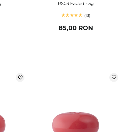
g
RS03 Faded - 5g
13
85,00 RON