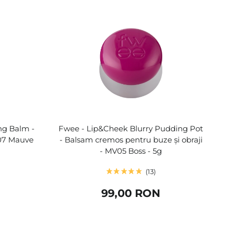
ng Balm -
Fwee - Lip&Cheek Blurry Pudding Pot
 07 Mauve
- Balsam cremos pentru buze și obraji
- MV05 Boss - 5g
13
99,00 RON