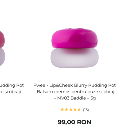
Pudding Pot
Fwee - Lip&Cheek Blurry Pudding Pot
și obraji -
- Balsam cremos pentru buze și obraji
g
– MV03 Baddie – 5g
13
99,00 RON