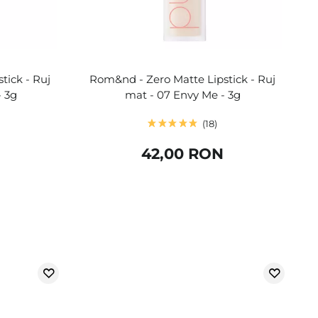
tick - Ruj
Rom&nd - Zero Matte Lipstick - Ruj
- 3g
mat - 07 Envy Me - 3g
18
42,00 RON