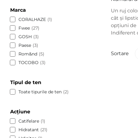
Marca
Un ruj colo
cât și lips
CORALHAZE
1
opțiuni de 
Fwee
27
Indiferent 
GOSH
3
Paese
3
Sortare
Rom&nd
5
TOCOBO
3
Tipul de ten
Toate tipurile de ten
2
Acțiune
Catifelare
1
Hidratant
21