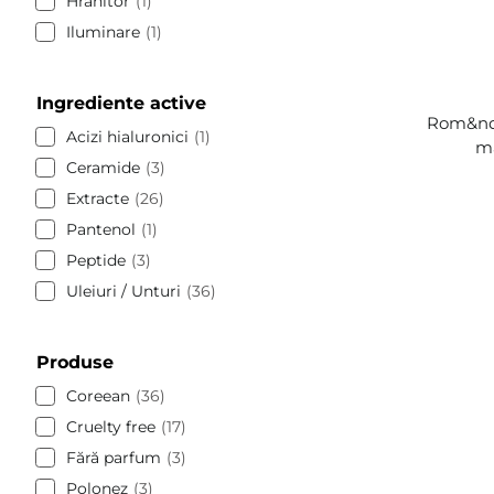
Hrănitor
1
Iluminare
1
Ingrediente active
Rom&nd 
Acizi hialuronici
1
ma
Ceramide
3
Extracte
26
Pantenol
1
Peptide
3
Uleiuri / Unturi
36
Produse
Coreean
36
Cruelty free
17
Fără parfum
3
Polonez
3