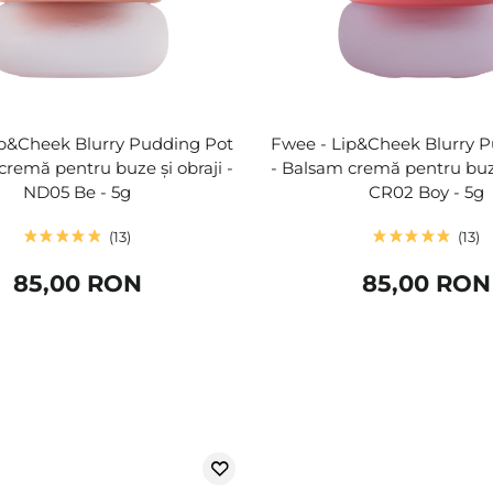
ip&Cheek Blurry Pudding Pot
Fwee - Lip&Cheek Blurry 
cremă pentru buze și obraji -
- Balsam cremă pentru buze 
ND05 Be - 5g
CR02 Boy - 5g
13
13
85,00 RON
85,00 RON