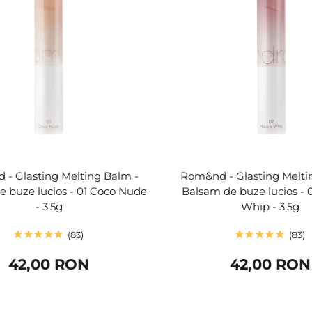
- Glasting Melting Balm -
Rom&nd - Glasting Melti
 buze lucios - 01 Coco Nude
Balsam de buze lucios -
- 3.5g
Whip - 3.5g
83
83
42,00 RON
42,00 RON