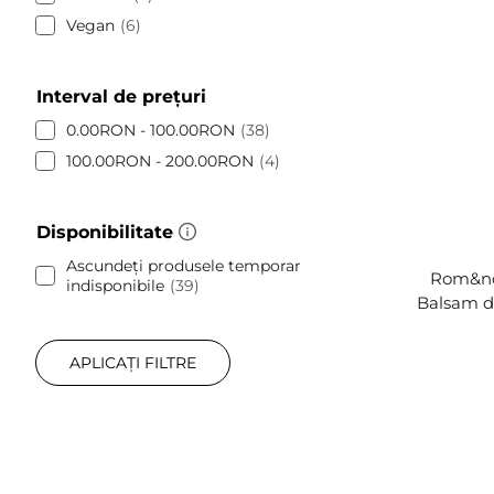
Vegan
6
Interval de prețuri
0.00RON - 100.00RON
38
100.00RON - 200.00RON
4
Disponibilitate
Ascundeți produsele temporar
Rom&nd 
indisponibile
39
Balsam de
APLICAȚI FILTRE