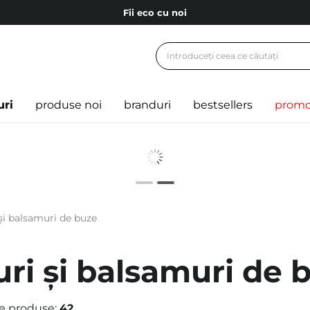
Fii eco cu noi
Carduri cadou
Livrare mai ieftină pentru comenzile de la 150 RON!
Fii eco cu noi
uri
produse noi
branduri
bestsellers
promo
și balsamuri de buze
uri și balsamuri de 
e produse:
42