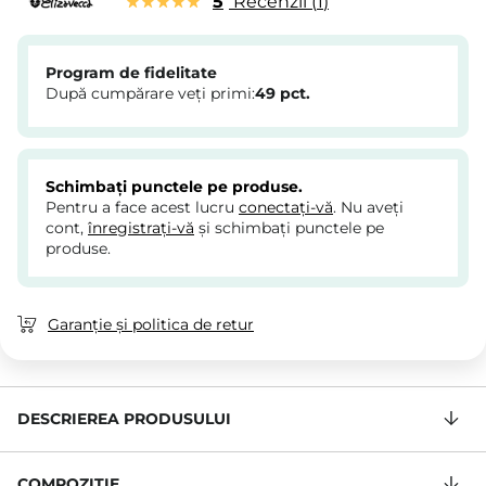
5
Recenzii
1
Program de fidelitate
După cumpărare veți primi:
49
pct.
Schimbați punctele pe produse.
Pentru a face acest lucru
conectați-vă
. Nu aveți
cont,
înregistrați-vă
și schimbați punctele pe
produse.
Garanție și politica de retur
DESCRIEREA PRODUSULUI
COMPOZIŢIE