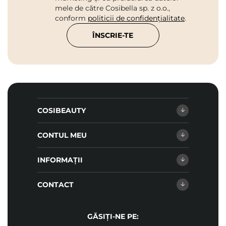
mele de către Cosibella sp. z o.o.,
conform
politicii de confidențialitate
.
ÎNSCRIE-TE
COSIBEAUTY
CONTUL MEU
INFORMAȚII
CONTACT
GĂSIȚI-NE PE: