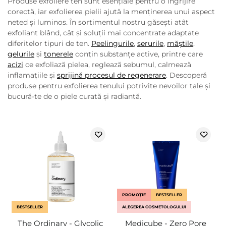
Produse exfoliere ten sunt esențiale pentru o îngrijire
corectă, iar exfolierea pielii ajută la menținerea unui aspect
neted și luminos. În sortimentul nostru găsești atât
exfoliant blând, cât și soluții mai concentrate adaptate
diferitelor tipuri de ten.
Peelingurile
,
serurile
,
măștile
,
gelurile
și
tonerele
conțin substanțe active, printre care
acizi
ce exfoliază pielea, reglează sebumul, calmează
inflamațiile și
sprijină procesul de regenerare
. Descoperă
produse pentru exfolierea tenului potrivite nevoilor tale și
bucură-te de o piele curată și radiantă.
PROMOȚIE
BESTSELLER
BESTSELLER
ALEGEREA COSMETOLOGULUI
The Ordinary - Glycolic
Medicube - Zero Pore