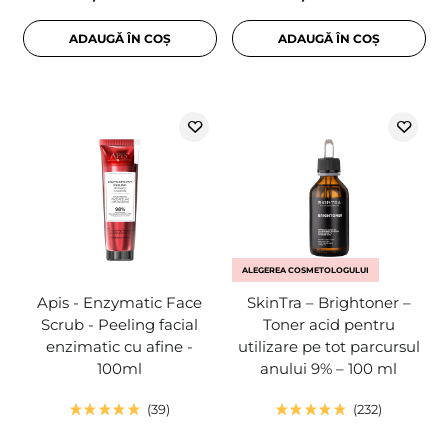
ADAUGĂ ÎN COȘ
ADAUGĂ ÎN COȘ
ALEGEREA COSMETOLOGULUI
Apis - Enzymatic Face
SkinTra – Brightoner –
Scrub - Peeling facial
Toner acid pentru
enzimatic cu afine -
utilizare pe tot parcursul
100ml
anului 9% – 100 ml
39
232