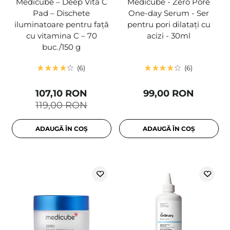
Medicube – Deep Vita C
Medicube - Zero Pore
Pad – Dischete
One-day Serum - Ser
iluminatoare pentru față
pentru pori dilatați cu
cu vitamina C – 70
acizi - 30ml
buc./150 g
6
6
107,10 RON
99,00 RON
119,00 RON
ADAUGĂ ÎN COȘ
ADAUGĂ ÎN COȘ