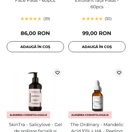
Face Pads - 60pcs.
Exfoliant față Pads -
60pcs
39
30
86,00 RON
99,00 RON
ADAUGĂ ÎN COȘ
ADAUGĂ ÎN COȘ
ALEGEREA COSMETOLOGULUI
ALEGEREA COSMETOLOGULUI
SkinTra - Salicylove - Gel
The Ordinary - Mandelic
de spălare facială și
Acid 10% + HA - Peeling