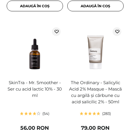
ADAUGĂ ÎN COȘ
ADAUGĂ ÎN COȘ
SkinTra - Mr. Smoother -
The Ordinary - Salicylic
Ser cu acid lactic 10% - 30
Acid 2% Masque - Mască
ml
cu argilă și cărbune cu
acid salicilic 2% - 50ml
54
283
56,00 RON
79,00 RON