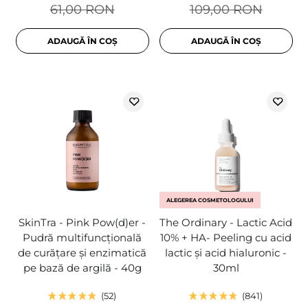
61,00 RON
109,00 RON
ADAUGĂ ÎN COȘ
ADAUGĂ ÎN COȘ
ALEGEREA COSMETOLOGULUI
SkinTra - Pink Pow(d)er -
The Ordinary - Lactic Acid
Pudră multifuncțională
10% + HA- Peeling cu acid
de curățare și enzimatică
lactic și acid hialuronic -
pe bază de argilă - 40g
30ml
52
841