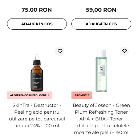
75,00 RON
59,00 RON
ADAUGĂ ÎN COȘ
ADAUGĂ ÎN COȘ
ALEGEREA COSMETOLOGULUI
PROMOȚIE
SkinTra - Destructor -
Beauty of Joseon - Green
Peeling acid pentru
Plum Refreshing Toner
utilizare pe tot parcursul
AHA + BHA - Toner
anului 24% - 100 ml
exfoliant pentru celulele
moarte ale pielii - 150ml