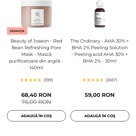
PROMOȚIE
Beauty of Joseon - Red
The Ordinary - AHA 30% +
Bean Refreshing Pore
BHA 2% Peeling Solution
Mask - Mască
- Peeling acid AHA 30% +
purificatoare din argilă -
BHA 2% - 30ml
140ml
399
2657
68,40 RON
59,00 RON
76,00 RON
ADAUGĂ ÎN COȘ
ADAUGĂ ÎN COȘ