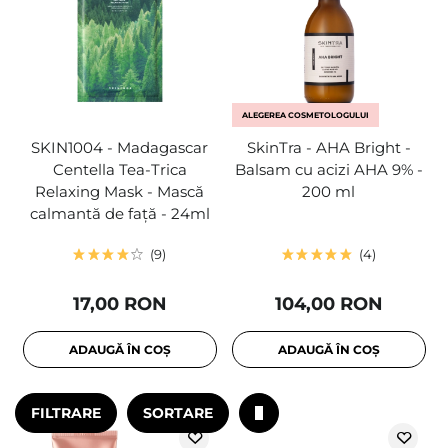
ALEGEREA COSMETOLOGULUI
SKIN1004 - Madagascar
SkinTra - AHA Bright -
Centella Tea-Trica
Balsam cu acizi AHA 9% -
Relaxing Mask - Mască
200 ml
calmantă de față - 24ml
9
4
17,00 RON
104,00 RON
ADAUGĂ ÎN COȘ
ADAUGĂ ÎN COȘ
FILTRARE
SORTARE