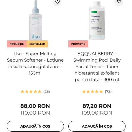
PROMOȚIE
BESTSELLER
PROMOȚIE
Ilso - Super Melting
EQQUALBERRY -
Sebum Softener - Loțiune
Swimming Pool Daily
facială seboregulatoare -
Facial Toner - Toner
150ml
hidratant și exfoliant
pentru față - 300 ml
25
73
88,00 RON
87,20 RON
110,00 RON
109,00 RON
ADAUGĂ ÎN COȘ
ADAUGĂ ÎN COȘ