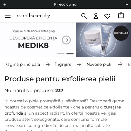
Carduri cadou
Livrare mai ieftină pentru comenzile de la 150 RON!
Fii eco cu noi
Carduri cadou
Livrare mai ieftină pentru comenzile de la 150 RON!
Fii eco cu noi
Pagina principală
Îngrijire
Nevoile pielii
E
Produse pentru exfolierea pielii
Numărul de produse:
237
Îți dorești o piele proaspătă și sănătoasă? Descoperă gama
noastră de cosmetice exfoliante - cheia pentru o
curățare
profundă
și un aspect radiant. În oferta noastră vei găsi
produse atent selecționate, care combină formule
inovatoare cu ingrediente de cea mai înaltă calitate.