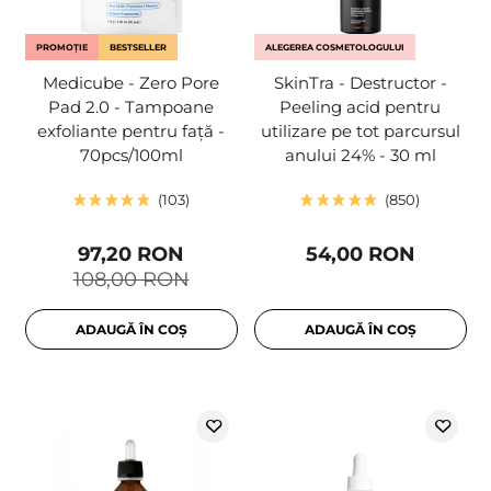
PROMOȚIE
BESTSELLER
ALEGEREA COSMETOLOGULUI
Medicube - Zero Pore
SkinTra - Destructor -
Pad 2.0 - Tampoane
Peeling acid pentru
exfoliante pentru față -
utilizare pe tot parcursul
70pcs/100ml
anului 24% - 30 ml
103
850
97,20 RON
54,00 RON
108,00 RON
ADAUGĂ ÎN COȘ
ADAUGĂ ÎN COȘ