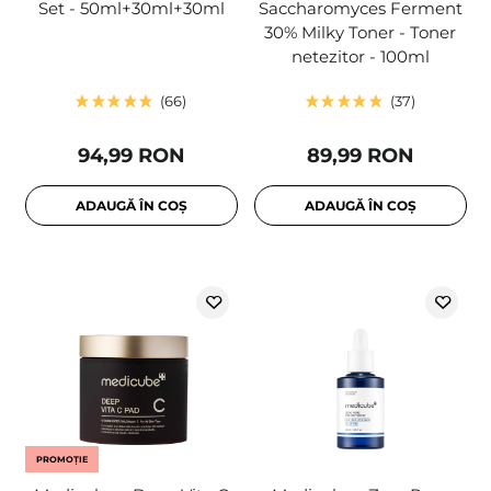
Set - 50ml+30ml+30ml
Saccharomyces Ferment
30% Milky Toner - Toner
netezitor - 100ml
66
37
94,99 RON
89,99 RON
ADAUGĂ ÎN COȘ
ADAUGĂ ÎN COȘ
PROMOȚIE