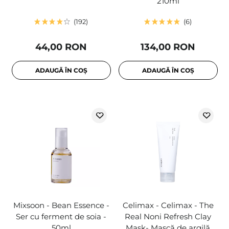
210ml
192
6
44,00 RON
134,00 RON
ADAUGĂ ÎN COȘ
ADAUGĂ ÎN COȘ
Mixsoon - Bean Essence -
Celimax - Celimax - The
Ser cu ferment de soia -
Real Noni Refresh Clay
50ml
Mask- Mască de argilă