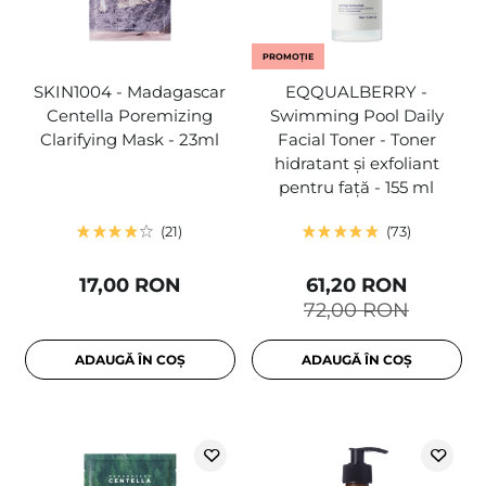
PROMOȚIE
SKIN1004 - Madagascar
EQQUALBERRY -
Centella Poremizing
Swimming Pool Daily
Clarifying Mask - 23ml
Facial Toner - Toner
hidratant și exfoliant
pentru față - 155 ml
21
73
17,00 RON
61,20 RON
72,00 RON
ADAUGĂ ÎN COȘ
ADAUGĂ ÎN COȘ