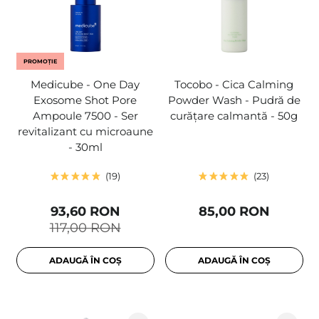
PROMOȚIE
Medicube - One Day
Tocobo - Cica Calming
Exosome Shot Pore
Powder Wash - Pudră de
Ampoule 7500 - Ser
curățare calmantă - 50g
revitalizant cu microaune
- 30ml
19
23
93,60 RON
85,00 RON
117,00 RON
ADAUGĂ ÎN COȘ
ADAUGĂ ÎN COȘ