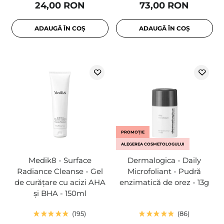
24,00 RON
73,00 RON
ADAUGĂ ÎN COȘ
ADAUGĂ ÎN COȘ
PROMOȚIE
ALEGEREA COSMETOLOGULUI
Medik8 - Surface
Dermalogica - Daily
Radiance Cleanse - Gel
Microfoliant - Pudră
de curățare cu acizi AHA
enzimatică de orez - 13g
și BHA - 150ml
195
86