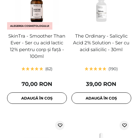
ALEGEREA COSMETOLOGULUI
SkinTra - Smoother Than
The Ordinary - Salicylic
Ever - Ser cu acid lactic
Acid 2% Solution - Ser cu
12% pentru corp și față -
acid salicilic - 30ml
100ml
62
190
70,00 RON
39,00 RON
ADAUGĂ ÎN COȘ
ADAUGĂ ÎN COȘ