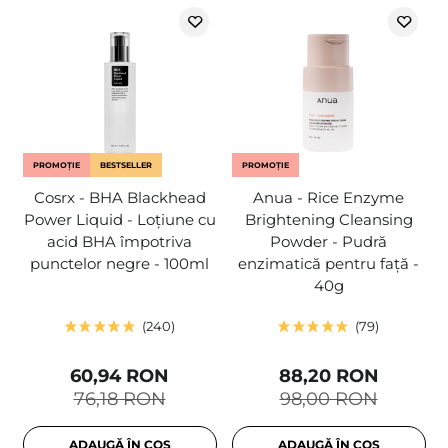
PROMOȚIE
BESTSELLER
PROMOȚIE
Cosrx - BHA Blackhead
Anua - Rice Enzyme
Power Liquid - Loțiune cu
Brightening Cleansing
acid BHA împotriva
Powder - Pudră
punctelor negre - 100ml
enzimatică pentru față -
40g
240
79
60,94 RON
88,20 RON
76,18 RON
98,00 RON
ADAUGĂ ÎN COȘ
ADAUGĂ ÎN COȘ