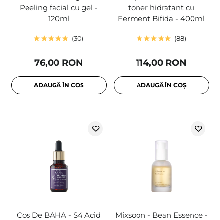
Peeling facial cu gel -
toner hidratant cu
120ml
Ferment Bifida - 400ml
30
88
76,00 RON
114,00 RON
ADAUGĂ ÎN COȘ
ADAUGĂ ÎN COȘ
Cos De BAHA - S4 Acid
Mixsoon - Bean Essence -