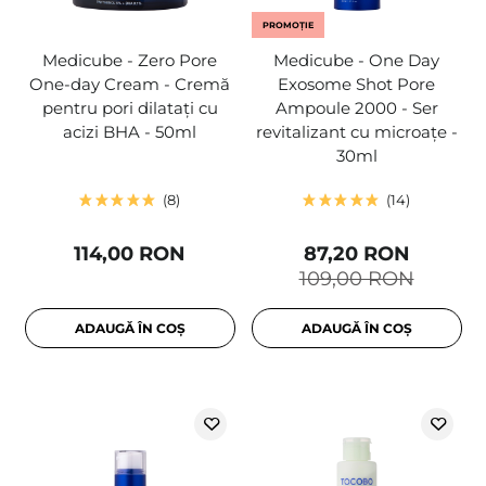
PROMOȚIE
Medicube - Zero Pore
Medicube - One Day
One-day Cream - Cremă
Exosome Shot Pore
pentru pori dilatați cu
Ampoule 2000 - Ser
acizi BHA - 50ml
revitalizant cu microațe -
30ml
8
14
114,00 RON
87,20 RON
109,00 RON
ADAUGĂ ÎN COȘ
ADAUGĂ ÎN COȘ