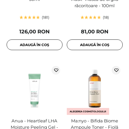
răcoritoare - 100ml
181
18
126,00 RON
81,00 RON
ADAUGĂ ÎN COȘ
ADAUGĂ ÎN COȘ
ALEGEREA COSMETOLOGULUI
Anua - Heartleaf LHA
Ma:nyo - Bifida Biome
Moisture Peeling Gel -
Ampoule Toner - Fiolă