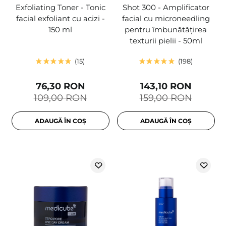
Exfoliating Toner - Tonic
Shot 300 - Amplificator
facial exfoliant cu acizi -
facial cu microneedling
150 ml
pentru îmbunătățirea
texturii pielii - 50ml
15
198
76,30 RON
143,10 RON
109,00 RON
159,00 RON
ADAUGĂ ÎN COȘ
ADAUGĂ ÎN COȘ