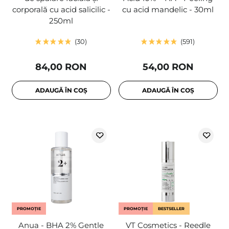
corporală cu acid salicilic -
cu acid mandelic - 30ml
250ml
30
591
84,00 RON
54,00 RON
ADAUGĂ ÎN COȘ
ADAUGĂ ÎN COȘ
PROMOȚIE
PROMOȚIE
BESTSELLER
Anua - BHA 2% Gentle
VT Cosmetics - Reedle