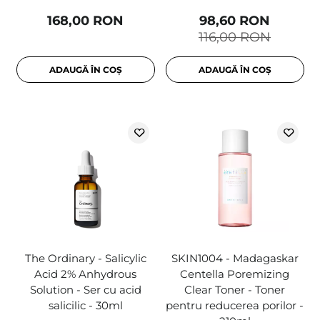
168,00 RON
98,60 RON
116,00 RON
ADAUGĂ ÎN COȘ
ADAUGĂ ÎN COȘ
The Ordinary - Salicylic
SKIN1004 - Madagaskar
Acid 2% Anhydrous
Centella Poremizing
Solution - Ser cu acid
Clear Toner - Toner
salicilic - 30ml
pentru reducerea porilor -