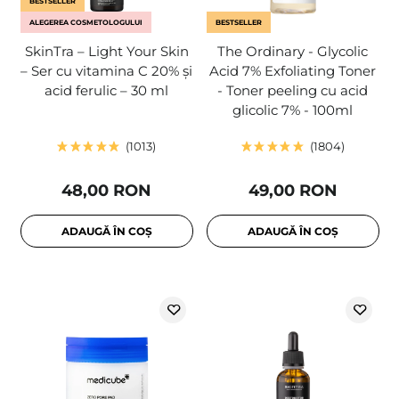
BESTSELLER
ALEGEREA COSMETOLOGULUI
BESTSELLER
SkinTra – Light Your Skin
The Ordinary - Glycolic
– Ser cu vitamina C 20% și
Acid 7% Exfoliating Toner
acid ferulic – 30 ml
- Toner peeling cu acid
glicolic 7% - 100ml
1013
1804
48,00 RON
49,00 RON
ADAUGĂ ÎN COȘ
ADAUGĂ ÎN COȘ