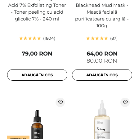
Acid 7% Exfoliating Toner
Blackhead Mud Mask -
- Toner peeling cu acid
Mască facială
glicolic 7% - 240 ml
purificatoare cu argilă -
100g
1804
87
79,00 RON
64,00 RON
80,00 RON
ADAUGĂ ÎN COȘ
ADAUGĂ ÎN COȘ