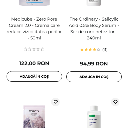
Medicube - Zero Pore
The Ordinary - Salicylic
Cream 2.0 - Crema care
Acid 0.5% Body Serum -
reduce vizibilitatea porilor
Ser de corp netezitor -
- 50ml
240ml
11
122,00 RON
94,99 RON
ADAUGĂ ÎN COȘ
ADAUGĂ ÎN COȘ