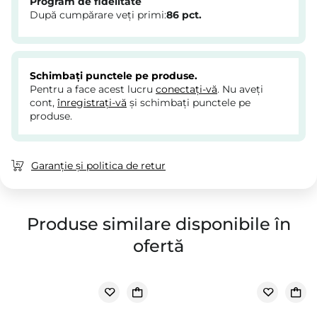
Program de fidelitate
După cumpărare veți primi:
86
pct.
Schimbați punctele pe produse.
Pentru a face acest lucru
conectați-vă
. Nu aveți
cont,
înregistrați-vă
și schimbați punctele pe
produse.
Garanție și politica de retur
Produse similare disponibile în
ofertă