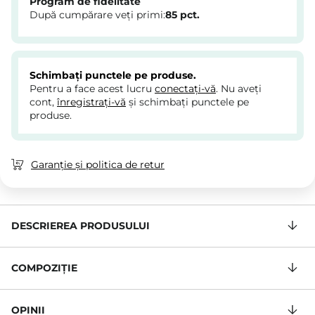
Program de fidelitate
După cumpărare veți primi:
85
pct.
Schimbați punctele pe produse.
Pentru a face acest lucru
conectați-vă
. Nu aveți
cont,
înregistrați-vă
și schimbați punctele pe
produse.
Garanție și politica de retur
DESCRIEREA PRODUSULUI
COMPOZIŢIE
OPINII