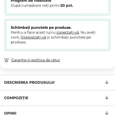
Program de fidelitate
După cumpărare veți primi:
20
pct.
Schimbați punctele pe produse.
Pentru a face acest lucru
conectați-vă
. Nu aveți
cont,
înregistrați-vă
și schimbați punctele pe
produse.
Garanție și politica de retur
DESCRIEREA PRODUSULUI
COMPOZIŢIE
OPINII