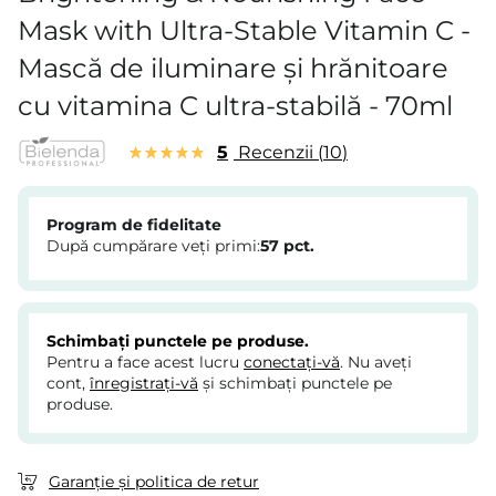
Mask with Ultra-Stable Vitamin C -
Mască de iluminare și hrănitoare
cu vitamina C ultra-stabilă - 70ml
5
Recenzii
10
Program de fidelitate
După cumpărare veți primi:
57
pct.
Schimbați punctele pe produse.
Pentru a face acest lucru
conectați-vă
. Nu aveți
cont,
înregistrați-vă
și schimbați punctele pe
produse.
Garanție și politica de retur