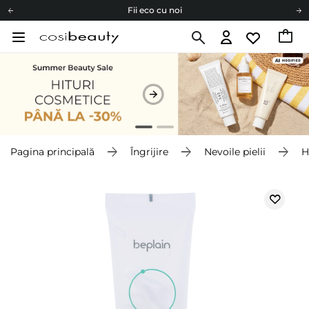
Fii eco cu noi
Carduri cadou
Livrare mai ieftină pentru comenzile de la 150 RON!
Fii eco cu noi
Pagina principală
Îngrijire
Nevoile pielii
H