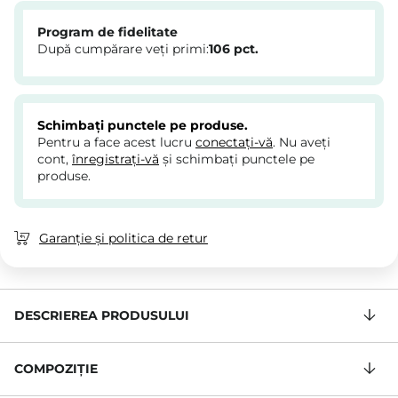
Program de fidelitate
După cumpărare veți primi:
106
pct.
Schimbați punctele pe produse.
Pentru a face acest lucru
conectați-vă
. Nu aveți
cont,
înregistrați-vă
și schimbați punctele pe
produse.
Garanție și politica de retur
DESCRIEREA PRODUSULUI
COMPOZIŢIE