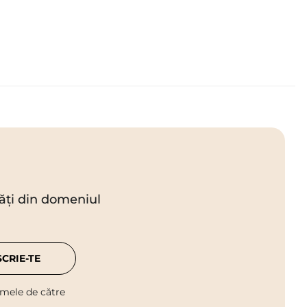
utăți din domeniul
SCRIE-TE
 mele de către