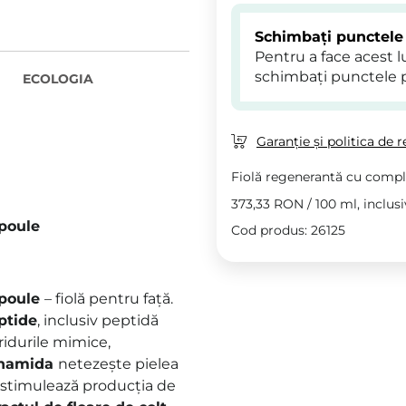
Schimbați punctele
Pentru a face acest 
schimbați punctele 
ECOLOGIA
Garanție și politica de r
Fiolă regenerantă cu compl
373,33 RON
/
100 ml
, inclus
poule
Cod produs: 26125
mpoule
– fiolă pentru față.
ptide
, inclusiv peptidă
ridurile mimice,
inamida
netezește pielea
stimulează producția de