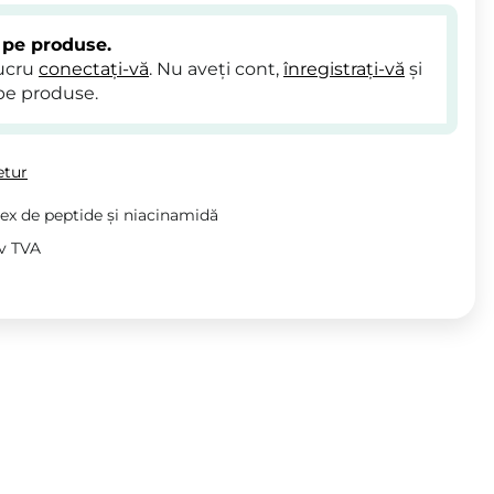
 pe produse.
lucru
conectați-vă
. Nu aveți cont,
înregistrați-vă
și
pe produse.
etur
ex de peptide și niacinamidă
iv TVA