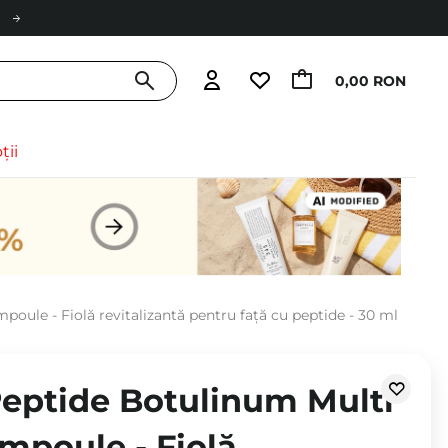
0,00 RON
ții
ule - Fiolă revitalizantă pentru față cu peptide - 30 ml
eptide Botulinum Multi
mpoule - Fiolă