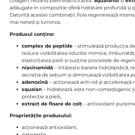
colagen, redând pielii elasticitatea.
Squalanul
și
extr
adăugate în compoziție oferă hidratare profundă și p
Datorită acestei combinații, fiola regenerează intens, 
mai neted și luminos.
Produsul conține:
complex de peptide
– stimulează producția de 
reduce vizibilitatea ridurilor mimice, îmbunătăț
elasticitatea pielii și susține procesele de regen
niacinamidă
– întărește bariera hidrolipidică, 
secreția de sebum și diminuează vizibilitatea po
adenozină
– acționează anti-rid și accelerează r
squalan
– hidratează, este non-comedogenic și
protecție a pielii,
extract de floare de colț
– antioxidant puterni
Proprietățile produsului:
acționează antioxidant,
netezește,