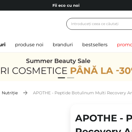
Fii eco cu noi
Carduri cadou
Livrare mai ieftină pentru comenzile de la 150 RON!
Fii eco cu noi
uri
produse noi
branduri
bestsellers
promo
Nutriție
APOTHE - Peptide Botulinum Multi Recovery Ampo
APOTHE - P
Recovery A