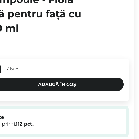
tă pentru față cu
0 ml
N
/
buc.
ADAUGĂ ÎN COȘ
te
 primi:
112
pct.