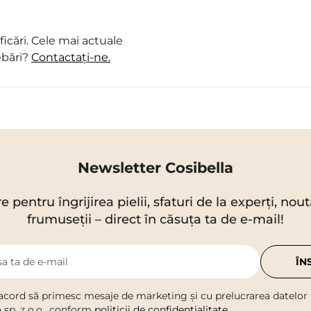
icări. Cele mai actuale
ebări?
Contactați-ne.
Newsletter Cosibella
re pentru îngrijirea pielii, sfaturi de la experți, no
frumuseții – direct în căsuța ta de e-mail!
a ta de e-mail
ÎN
acord să primesc mesaje de marketing și cu prelucrarea datelor
a sp. z o.o., conform
politicii de confidențialitate
.