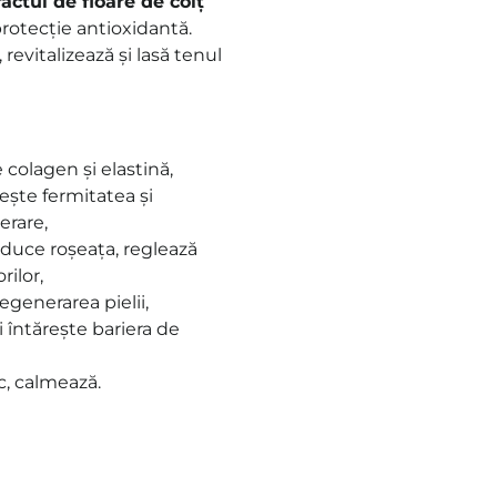
actul de floare de colț
rotecție antioxidantă.
revitalizează și lasă tenul
colagen și elastină,
ește fermitatea și
erare,
reduce roșeața, reglează
rilor,
egenerarea pielii,
 întărește bariera de
c, calmează.