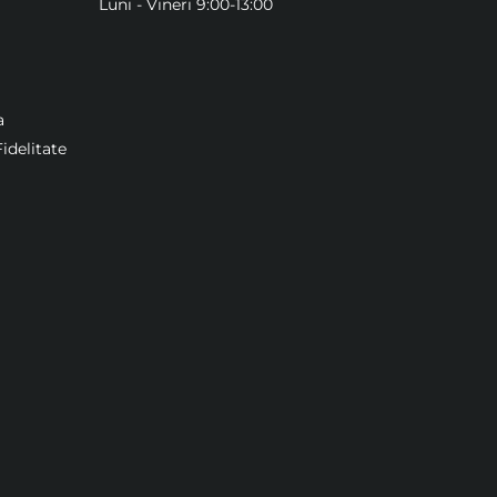
Luni - Vineri 9:00-13:00
a
idelitate