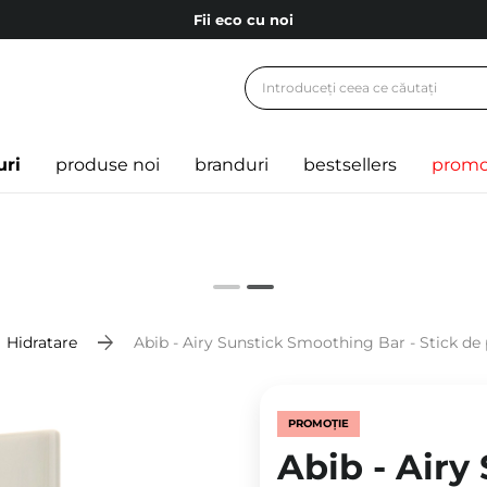
Fii eco cu noi
Carduri cadou
Livrare mai ieftină pentru comenzile de la 150 RON!
Fii eco cu noi
uri
produse noi
branduri
bestsellers
promo
Hidratare
Abib - Airy Sunstick Smoothing Bar - Stick de 
PROMOȚIE
Abib - Airy