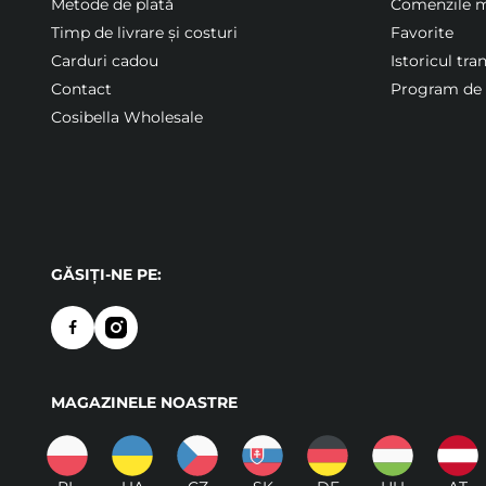
Metode de plată
Comenzile 
Timp de livrare și costuri
Favorite
Carduri cadou
Istoricul tra
Contact
Program de f
Cosibella Wholesale
GĂSIȚI-NE PE:
MAGAZINELE NOASTRE