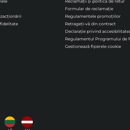
mele
Reclamații și politica de retur
Formular de reclamație
nzacționării
Regulamentele promoțiilor
idelitate
Retrageți-vă din contract
Declarație privind accesibilitate
Regulamentul Programului de F
Gestionează fișierele cookie