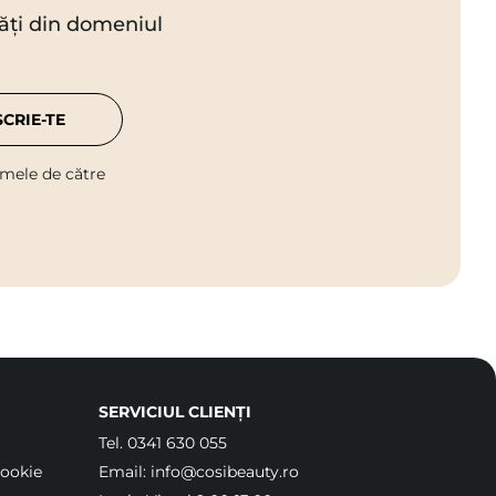
utăți din domeniul
SCRIE-TE
 mele de către
SERVICIUL CLIENȚI
Tel.
0341 630 055
Cookie
Email:
info@cosibeauty.ro