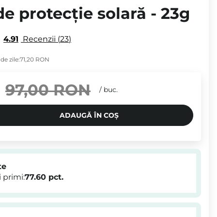
de protecție solară - 23g
4.91
Recenzii
23
de zile:
71,20 RON
97,00 RON
/
buc.
ADAUGĂ ÎN COȘ
te
 primi:
77.60
pct.