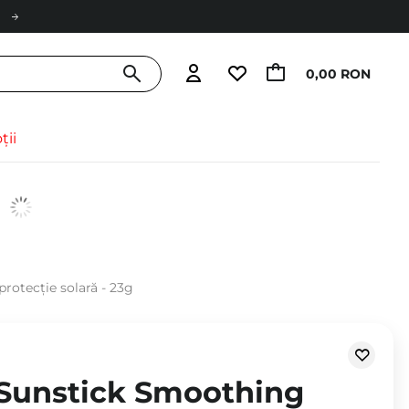
0,00 RON
ții
protecție solară - 23g
 Sunstick Smoothing