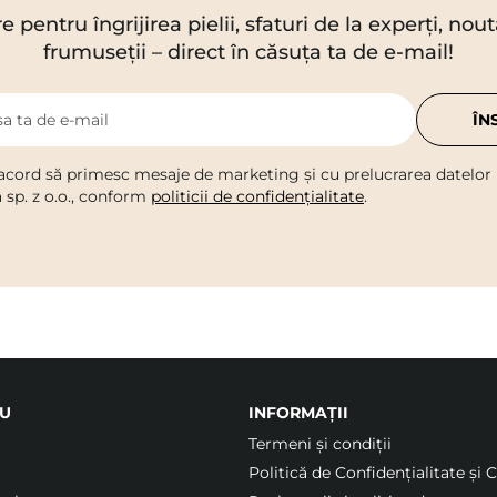
re pentru îngrijirea pielii, sfaturi de la experți, no
frumuseții – direct în căsuța ta de e-mail!
a ta de e-mail
ÎN
acord să primesc mesaje de marketing și cu prelucrarea datelor
a sp. z o.o., conform
politicii de confidențialitate
.
U
INFORMAȚII
Termeni şi condiții
Politică de Confidențialitate și 