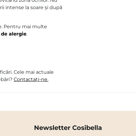
 evitând zona ochilor. Nu
rii intense la soare și după
re. Pentru mai multe
 de alergie
.
icări. Cele mai actuale
ebări?
Contactați-ne.
Newsletter Cosibella