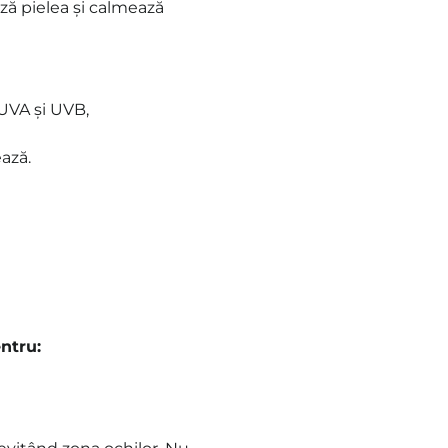
ză pielea și calmează
 UVA și UVB,
ează.
ntru: