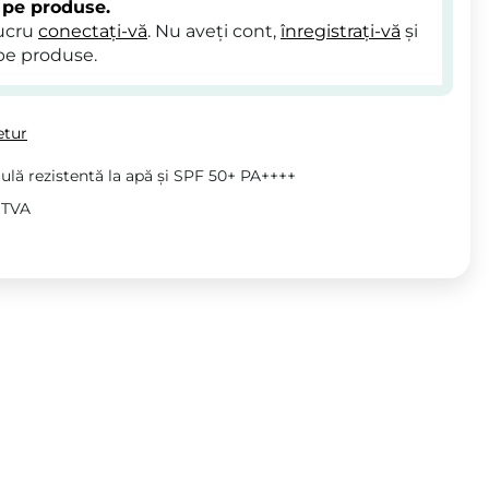
 pe produse.
lucru
conectați-vă
. Nu aveți cont,
înregistrați-vă
și
pe produse.
etur
lă rezistentă la apă și SPF 50+ PA++++
v TVA