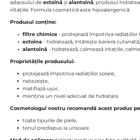
adaosului de
ectoină
și
alantoină
, produsul hidratea
iritațiile. Formula cosmetică este hipoalergenică.
Produsul conține:
filtre chimice
- protejează împotriva radiațiilor
ectoina
- hidratează, întărește bariera cutanată,
alantoină
- hidratează, calmează iritațiile, calm
Proprietățile produsului:
protejează împotriva radiațiilor solare,
netezește,
matifiază ușor,
menține un nivel adecvat de hidratare.
Cosmetologul nostru recomandă acest produs pe
toate tipurile de piele,
tenul predispus la unsoare.