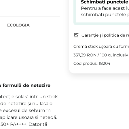
Schimbați punctele
Pentru a face acest 
schimbați punctele 
ECOLOGIA
Garanție și politica de r
Cremă stick ușoară cu formu
337,39 RON
/
100 g
, inclusi
Cod produs: 18204
o formulă de netezire
tecție solară într-un stick
 de netezire și nu lasă o
rbe excesul de sebum în
aplicare ușoară și netedă.
 50+ PA++++. Datorită