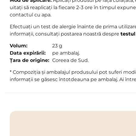
Mod de aplicare:
Aplicați produsul pe fața curățată,
uitați să reaplicați la fiecare 2-3 ore în timpul expune
contactul cu apa.
Efectuați un test de alergie înainte de prima utiliza
informații, consultați postarea noastră despre
testul
Volum:
23 g
Data expirării:
pe ambalaj.
Țara de origine:
Coreea de Sud.
* Compoziția și ambalajul produsului pot suferi modif
informații se găsesc întotdeauna pe ambalaj. Ai într