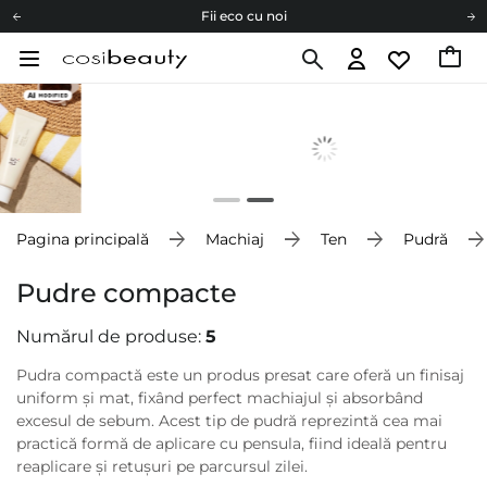
Fii eco cu noi
Carduri cadou
Livrare mai ieftină pentru comenzile de la 150 RON!
Fii eco cu noi
Pagina principală
Machiaj
Ten
Pudră
Pudre compacte
Numărul de produse:
5
Pudra compactă este un produs presat care oferă un finisaj
uniform și mat, fixând perfect machiajul și absorbând
excesul de sebum. Acest tip de pudră reprezintă cea mai
practică formă de aplicare cu pensula, fiind ideală pentru
reaplicare și retușuri pe parcursul zilei.