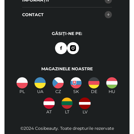
INFORMAȚII
CONTACT
GĂSIȚI-NE PE:
MAGAZINELE NOASTRE
PL
UA
CZ
SK
DE
HU
AT
LT
LV
©2024 Cosibeauty. Toate drepturile rezervate