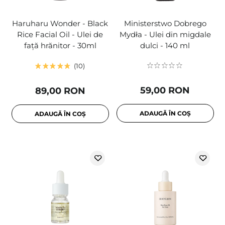
Haruharu Wonder - Black
Ministerstwo Dobrego
Rice Facial Oil - Ulei de
Mydła - Ulei din migdale
față hrănitor - 30ml
dulci - 140 ml
10
59,00 RON
89,00 RON
ADAUGĂ ÎN COȘ
ADAUGĂ ÎN COȘ