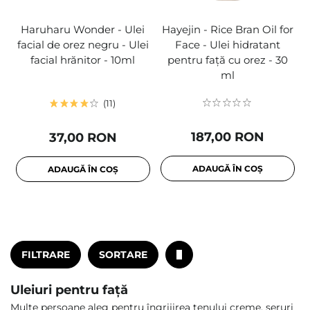
Haruharu Wonder - Ulei
Hayejin - Rice Bran Oil for
facial de orez negru - Ulei
Face - Ulei hidratant
facial hrănitor - 10ml
pentru față cu orez - 30
ml
11
187,00 RON
37,00 RON
ADAUGĂ ÎN COȘ
ADAUGĂ ÎN COȘ
FILTRARE
SORTARE
Uleiuri pentru față
Multe persoane aleg pentru îngrijirea tenului creme, seruri