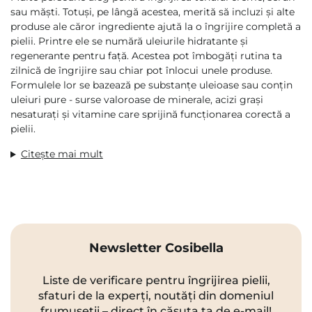
sau măști. Totuși, pe lângă acestea, merită să incluzi și alte
produse ale căror ingrediente ajută la o îngrijire completă a
pielii. Printre ele se numără uleiurile hidratante și
regenerante pentru față. Acestea pot îmbogăți rutina ta
zilnică de îngrijire sau chiar pot înlocui unele produse.
Formulele lor se bazează pe substanțe uleioase sau conțin
uleiuri pure - surse valoroase de minerale, acizi grași
nesaturați și vitamine care sprijină funcționarea corectă a
pielii.
Citește mai mult
Newsletter Cosibella
Liste de verificare pentru îngrijirea pielii,
sfaturi de la experți, noutăți din domeniul
frumuseții – direct în căsuța ta de e-mail!