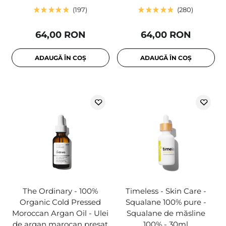
197
280
64,00 RON
64,00 RON
ADAUGĂ ÎN COȘ
ADAUGĂ ÎN COȘ
The Ordinary - 100%
Timeless - Skin Care -
Organic Cold Pressed
Squalane 100% pure -
Moroccan Argan Oil - Ulei
Squalane de măsline
de argan marocan presat
100% - 30ml