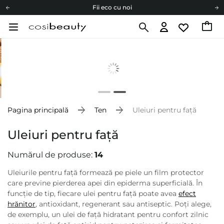
Fii eco cu noi
Carduri cadou
Livrare mai ieftină pentru comenzile de la 150 RON!
Fii eco cu noi
Pagina principală
Ten
Uleiuri pentru față
Uleiuri pentru față
Numărul de produse:
14
Uleiurile pentru față formează pe piele un film protector
care previne pierderea apei din epiderma superficială. În
funcție de tip, fiecare ulei pentru față poate avea
efect
hrănitor
, antioxidant, regenerant sau antiseptic. Poți alege,
de exemplu, un ulei de față hidratant pentru confort zilnic