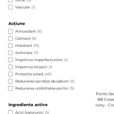
Vascular
1
Acțiune
Antioxidant
6
Calmare
6
Hidratant
15
Iluminare
7
Împotriva imperfecțiunilor
1
Împotriva înroșirii
1
Protecție solară
40
Reducerea secreției de sebum
5
Reducerea vizibilitatea porilor
5
Purito Se
BB Crea
Ingrediente active
Ivory - C
Acizi hialuronici
5