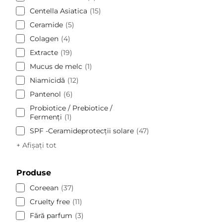
Centella Asiatica
15
Ceramide
5
Colagen
4
Extracte
19
Mucus de melc
1
Niamicidă
12
Pantenol
6
Probiotice / Prebiotice /
Fermenți
1
SPF -Ceramideprotecții solare
47
+ Afișați tot
Produse
Coreean
37
Cruelty free
11
Fără parfum
3