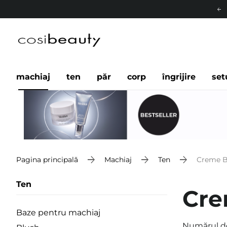
machiaj
ten
păr
corp
îngrijire
set
Pagina principală
Machiaj
Ten
Creme B
Ten
Cre
Baze pentru machiaj
Numărul d