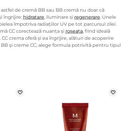
O astfel de cremă BB sau BB cremă nu doar că
 îngrijire:
hidratare
, iluminare și
regenerare
. Unele
lea împotriva radiațiilor UV pe tot parcursul zilei.
remă CC corectează nuanța și
roșeața
, fiind ideală
 crema oferă și ea îngrijire, alături de acoperire
e BB și creme CC, alege formula potrivită pentru tipul