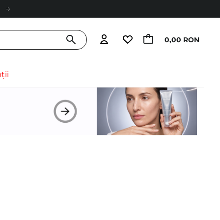
0,00 RON
ții