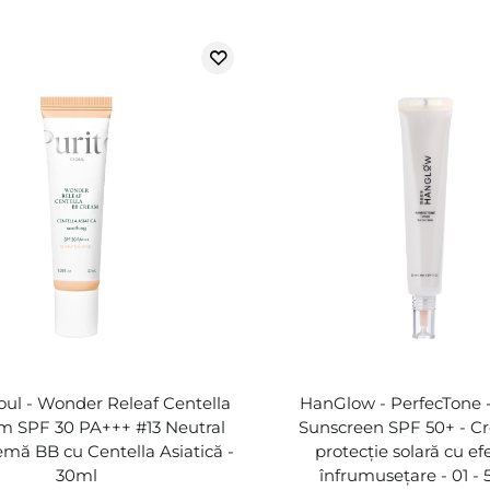
oul - Wonder Releaf Centella
HanGlow - PerfecTone -
m SPF 30 PA+++ #13 Neutral
Sunscreen SPF 50+ - C
remă BB cu Centella Asiatică -
protecție solară cu ef
30ml
înfrumusețare - 01 - 