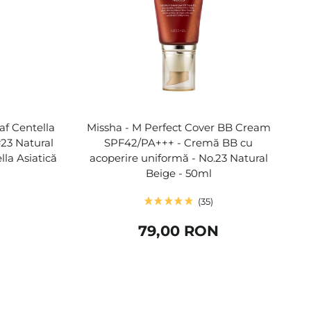
af Centella
Missha - M Perfect Cover BB Cream
23 Natural
SPF42/PA+++ - Cremă BB cu
la Asiatică
acoperire uniformă - No.23 Natural
Beige - 50ml
35
79,00 RON