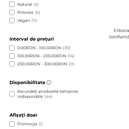
Natural
4
Polonez
6
Vegan
11
Erbori
tonifiant
Interval de prețuri
0.00RON - 100.00RON
30
100.00RON - 200.00RON
14
200.00RON - 300.00RON
11
Disponibilitate
Ascundeți produsele temporar
indisponibile
44
Afișați doar
Promocja
1