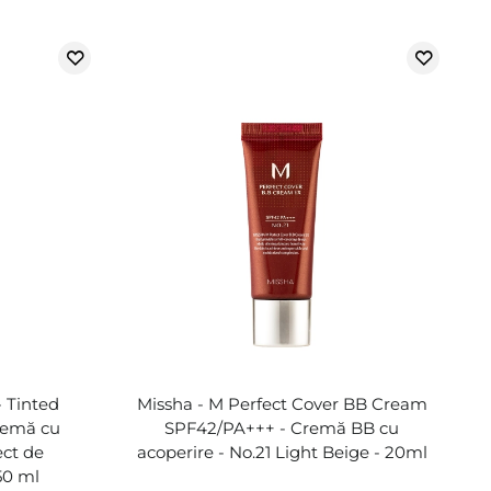
 Tinted
Missha - M Perfect Cover BB Cream
remă cu
SPF42/PA+++ - Cremă BB cu
ect de
acoperire - No.21 Light Beige - 20ml
50 ml