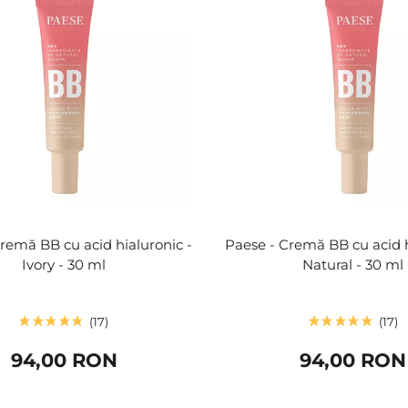
remă BB cu acid hialuronic -
Paese - Cremă BB cu acid h
Ivory - 30 ml
Natural - 30 ml
17
17
94,00 RON
94,00 RON