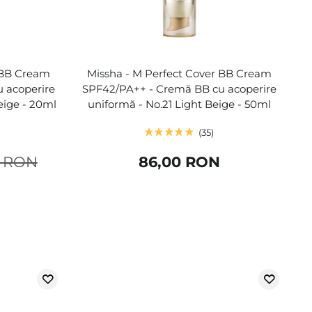
 BB Cream
Missha - M Perfect Cover BB Cream
 acoperire
SPF42/PA++ - Cremă BB cu acoperire
eige - 20ml
uniformă - No.21 Light Beige - 50ml
35
0 RON
86,00 RON