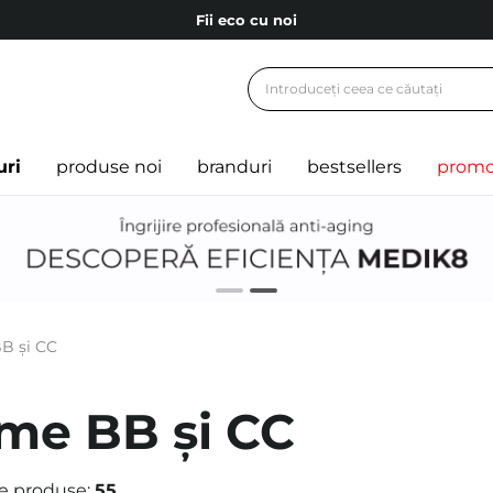
Carduri cadou
Livrare mai ieftină pentru comenzile de la 150 RON!
Fii eco cu noi
uri
produse noi
branduri
bestsellers
promo
B și CC
me BB și CC
e produse:
55