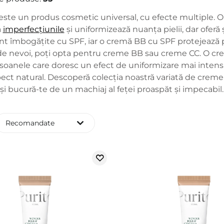
ste un produs cosmetic universal, cu efecte multiple. 
ă
imperfecțiunile
și uniformizează nuanța pielii, dar oferă și
t îmbogățite cu SPF, iar o cremă BB cu SPF protejează pie
 de nevoi, poți opta pentru creme BB sau creme CC. O c
oanele care doresc un efect de uniformizare mai intens. CC
spect natural. Descoperă colecția noastră variată de crem
și bucură-te de un machiaj al feței proaspăt și impecabil.
Recomandate