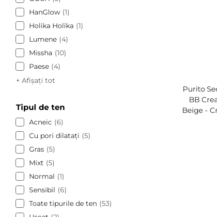
HanGlow
1
Holika Holika
1
Lumene
4
Missha
10
Paese
4
+ Afișați tot
Purito Se
BB Cre
Tipul de ten
Beige - C
Acneic
6
Cu pori dilatați
5
Gras
5
Mixt
5
Normal
1
Sensibil
6
Toate tipurile de ten
53
Uscat
2