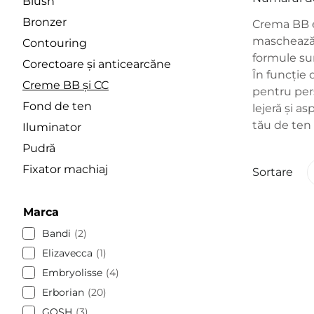
Blush
Bronzer
Crema BB e
mascheaz
Contouring
formule sun
Corectoare și anticearcăne
În funcție
Creme BB și CC
pentru pers
Fond de ten
lejeră și a
tău de ten 
Iluminator
Pudră
Fixator machiaj
Sortare
Marca
Bandi
2
Elizavecca
1
Embryolisse
4
Erborian
20
GOSH
3