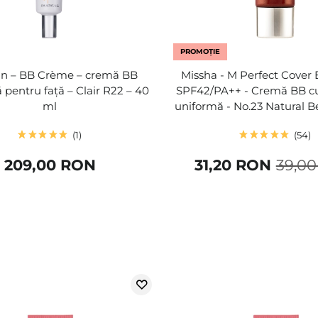
PROMOȚIE
an – BB Crème – cremă BB
Missha - M Perfect Cover
ă pentru față – Clair R22 – 40
SPF42/PA++ - Cremă BB cu
ml
uniformă - No.23 Natural B
1
54
209,00 RON
31,20 RON
39,0